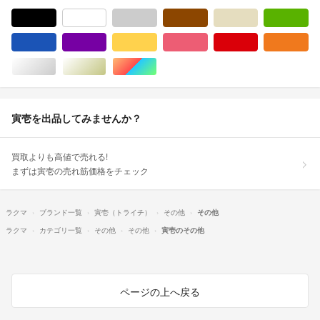
ブラック/黒色系
ホワイト/白色系
グレー/灰色系
ブラウン/茶色系
ベージュ系
グ
ブルー・ネイビー/青色系
パープル/紫色系
イエロー/黄色系
ピンク/桃色系
レッド/赤色系
オ
シルバー/銀色系
ゴールド/金色系
マルチカラー
寅壱を出品してみませんか？
買取よりも高値で売れる!
まずは寅壱の売れ筋価格をチェック
ラクマ
ブランド一覧
寅壱（トライチ）
その他
その他
ラクマ
カテゴリ一覧
その他
その他
寅壱のその他
ページの上へ戻る