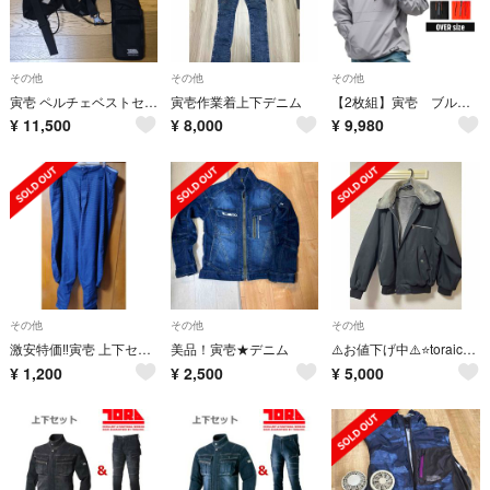
その他
その他
その他
寅壱 ペルチェベストセット
寅壱作業着上下デニム
【2枚組】寅壱 ブルゾン
¥
11,500
¥
8,000
¥
9,980
その他
その他
その他
激安特価‼️寅壱 上下セット❗ 4L 超超ロング八分
美品！寅壱★デニム
⚠️お値下げ中⚠️⭐️toraichi ドカジャン⭐️
¥
1,200
¥
2,500
¥
5,000