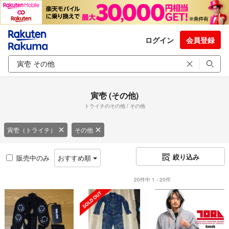
ログイン
会員登録
寅壱 (その他)
トライチのその他 / その他
寅壱（トライチ）
その他
絞り込み
販売中のみ
おすすめ順
20件中 1 - 20件