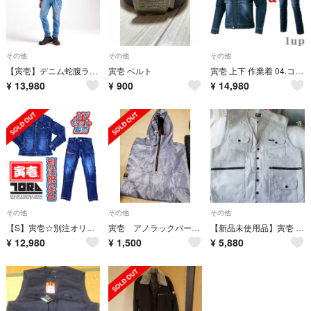
その他
その他
その他
【寅壱】デニム蛇腹ライダースジャケットセット
寅壱 ベルト
寅壱 上下 作業着 04.コン ストレッチ デニム 上下セット S-5L
¥
13,980
¥
900
¥
14,980
その他
その他
その他
【S】寅壱☆別注オリジナル限定カラー上下セット☆
寅壱 アノラックパーカー グレー
【新品未使用品】寅壱 ベスト ★今なら送料無料！★
¥
12,980
¥
1,500
¥
5,880