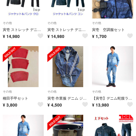
その他
その他
その他
寅壱 ストレッチ デニム 上下セット S-5L 893
寅壱 ストレッチ デニム 上下セット S-5L 893
寅壱 空調服セット
¥
14,980
¥
14,980
¥
1,700
その他
その他
その他
種田手甲セット
寅壱 作業服 デニム ジャケットパンツ セット
【寅壱】デニム蛇腹ライダースジャケットセット
¥
3,800
¥
4,500
¥
13,980