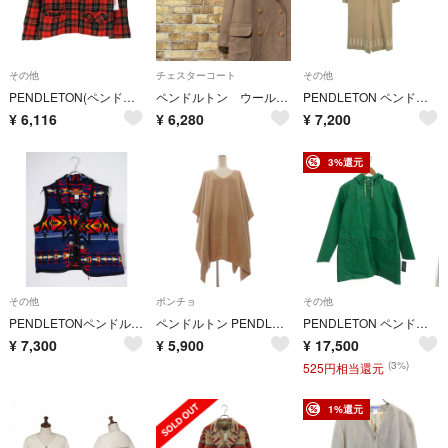
その他
チェスターコート
その他
PENDLETON(ペンドルトン) チェック ウールジャケット レディース
ペンドルトン ウール チェスターコート キャメル ビッグシルエット 古着女子12
PENDLETON ペンドルトン コート（その他） M ベージュ 【古着】【中古】【送料無料】
¥
6,116
¥
6,280
¥
7,200
3%還元
その他
ポンチョ
その他
PENDLETONペンドルトン アメリカ製レディース ネイティブ コンチョベスト【M】【LJKA81864】
ペンドルトン PENDLETON タグ付き オーバーポンチョ 茶 F
PENDLETON ペンドルトン コート/ウォータープルーフ サイズ:S 裏地総柄/フード グリーン レディース / 240001203217
¥
7,300
¥
5,900
¥
17,500
(3%)
525円相当還元
1%還元