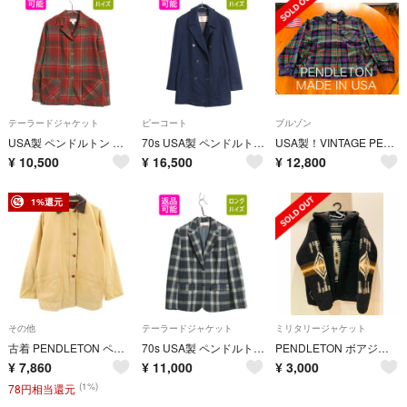
テーラードジャケット
ピーコート
ブルゾン
USA製 ペンドルトン ウール テーラード ジャケット レディース L 古着 チェック ブレザー シャツ 素材 ボックス ブルゾン ジャンパー 薄手
70s USA製 ペンドルトン ダブルブレスト ウール コート 14 レディース XL 程/ ヴィンテージ ダブル ハーフ Pコート ジャケット トラッド 紺
USA製！VINTAGE PENDLETON WOOL JACKET
¥
10,500
¥
16,500
¥
12,800
1%還元
その他
テーラードジャケット
ミリタリージャケット
古着 PENDLETON ペンドルトン 90s オールド ライナー付き ハンティングジャケット M ベージュ系 レディース
70s USA製 ペンドルトン ツイード テーラード ジャケット レディース M 程/ ヴィンテージ チェック ウール ブレザー マルチカラー トラッド
PENDLETON ボアジャケット
¥
7,860
¥
11,000
¥
3,000
(1%)
78円相当還元