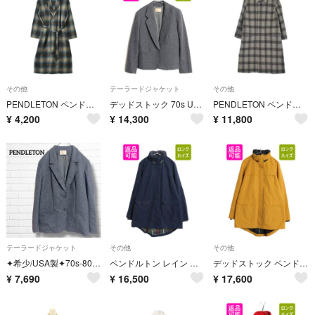
その他
テーラードジャケット
その他
PENDLETON ペンドルトン コート（その他） M 青 【古着】【中古】【送料無料】
デッドストック 70s USA製 ペンドルトン テーラード ジャケット レディース L 程/ ヴィンテージ ウール ブレザー トラッド ショート丈
PENDLETON ペンドルトン ステンカラーコート M グレー 【古着】【中古】【送料無料】
¥
4,200
¥
14,300
¥
11,800
テーラードジャケット
その他
その他
✦希少/USA製✦70s-80s ペンドルトン テーラードジャケット ウール
ペンドルトン レイン ジャケット レディース L 防水 ハーフ コート ジャンパー マウンテンパーカー チェック ライナー付き レインコート 紺
デッドストック ペンドルトン レイン ジャケット レディース L 防水 ハーフ コート ジャンパー マウンテンパーカー チェック ライナー付き
¥
7,690
¥
16,500
¥
17,600