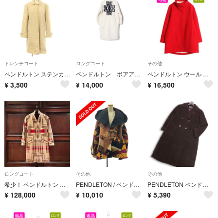
トレンチコート
ロングコート
その他
ペンドルトン ステンカラーコート S ベージュ 緑 グリーン 無地 丸襟 長袖
ペンドルトン ボアアウター
ペンドルトン ウール ハーフ コート レディース M フルジップ ハイネック ジャケット ネイティブ ボーダー ライナー付き シンプル 無地 赤
¥
3,500
¥
14,000
¥
16,500
ロングコート
その他
その他
希少！ ペンドルトン ポートランド コレクション ウール コート ネイティブ 柄
PENDLETON / ペンドルトン | × LINDSEY THORNBURG Edition取り扱い / フーデッド ケープ コート | F | マルチカラー | レディース
PENDLETON ペンドルトン 秋冬★ シルク&ウール ロング ダブルブレスト コート Sz.16 レディース
¥
128,000
¥
10,010
¥
5,390