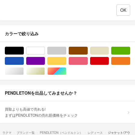
カラーで絞り込み
ブラック/黒色系
ホワイト/白色系
グレー/灰色系
ブラウン/茶色系
ベージュ系
グ
ブルー・ネイビー/青色系
パープル/紫色系
イエロー/黄色系
ピンク/桃色系
レッド/赤色系
オ
シルバー/銀色系
ゴールド/金色系
マルチカラー
PENDLETONを出品してみませんか？
買取よりも高値で売れる!
まずはPENDLETONの売れ筋価格をチェック
ラクマ
ブランド一覧
PENDLETON（ペンドルトン）
レディース
ジャケット/アウ