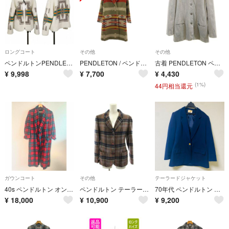
ロングコート
その他
その他
ペンドルトンPENDLETON ハーディングパターンジップフリースジャケット 白M
PENDLETON / ペンドルトン | 総柄 ネイティブ ダブル コート / 総裏地 | S | マルチカラー | レディース
古着 PENDLETON ペンドルトン USA製 ツイードジャケット 14 グレー レディース
¥
9,998
¥
7,700
¥
4,430
(1%)
44円相当還元
ガウンコート
その他
テーラードジャケット
40s ペンドルトン オンブレウールガウン
ペンドルトン テーラードジャケット シングル チェック柄 ウール 10 ピンク
70年代 ペンドルトン PENDLETON ジャケット ネイビー 金ボタン
¥
18,000
¥
10,900
¥
9,200