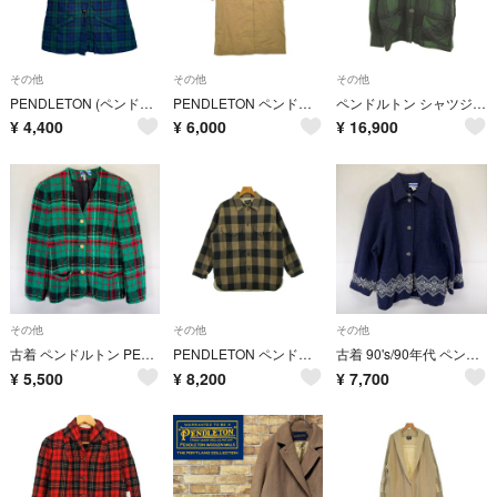
その他
その他
その他
PENDLETON (ペンドルトン) Vintage ウールベスト グリーン 14
PENDLETON ペンドルトン コート（その他） M ベージュ 【古着】【中古】【送料無料】
ペンドルトン シャツジャケット 上着 チェック柄 緑 グリーン 茶 ブラウン
¥
4,400
¥
6,000
¥
16,900
その他
その他
その他
古着 ペンドルトン PENDLETON USA製 ジャケット ブレザー テーラード 金ボタン ノーカラー 10 グリーン系 チェック レディース
PENDLETON ペンドルトン ブルゾン（その他） M 茶 【古着】【中古】【送料無料】
古着 90's/90年代 ペンドルトン PENDLETON USA製 ジャケット チロリアン ノルディック柄 ウール カーディガン L ネイビー レディース
¥
5,500
¥
8,200
¥
7,700