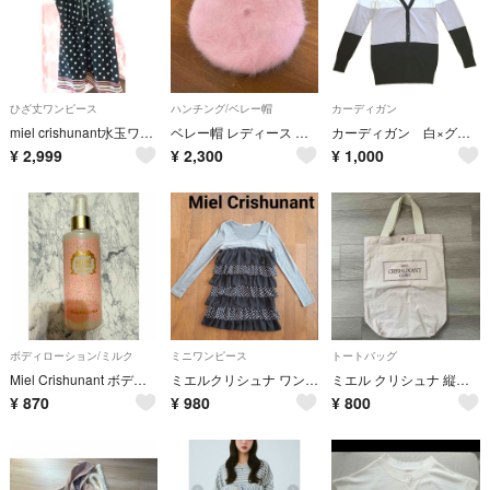
ひざ丈ワンピース
ハンチング/ベレー帽
カーディガン
miel crishunant水玉ワンピース新品
ベレー帽 レディース ファー ふわふわ 秋 冬 アンゴラ ピンク 無地
カーディガン 白×グレー×黒 ボーダー
¥
2,999
¥
2,300
¥
1,000
ボディローション/ミルク
ミニワンピース
トートバッグ
Miel Crishunant ボディ&ヘアミスト
ミエルクリシュナ ワンピース フリル 水玉
ミエル クリシュナ 縦型 トートバッグ ハンドバッグ ノベルティー
¥
870
¥
980
¥
800