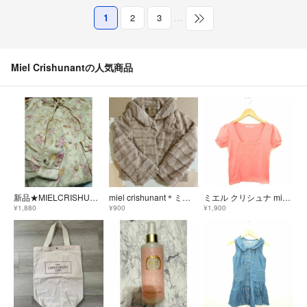
1
2
3
…
Miel Crishunantの人気商品
新品★MIELCRISHUNANT★絵画みたいなアンティークローズシャツブラウス
miel crishunant＊ミエル＊アウター＊新品
ミエル クリシュナ miel crishunant ニット セーター スクエアネ
¥1,880
¥900
¥1,900