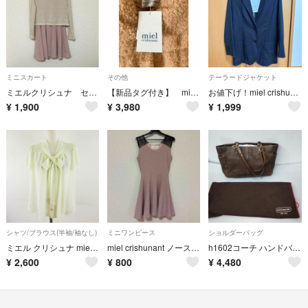
ミニスカート
その他
テーラードジャケット
ミエルクリシュナ セット売り ベージュとピンクのフレアスカート付きトップス
【新品タグ付き】 miel crishunant コート
お値下げ！miel crishunant テーラードジャケット M未使用
¥
1,900
¥
3,980
¥
1,999
シャツ/ブラウス(半袖/袖なし)
ミニワンピース
ショルダーバッグ
ミエル クリシュナ miel crishunant シアーシャツ ブラウス 半袖
miel crishunant ノースリーブワンピース ピンク
h1602コーチ ハンドバッグショルダー本革G0782-F11347
¥
2,600
¥
800
¥
4,480