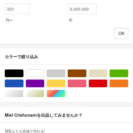
円〜
円
カラーで絞り込み
ブラック/黒色系
ホワイト/白色系
グレー/灰色系
ブラウン/茶色系
ベージュ系
グ
ブルー・ネイビー/青色系
パープル/紫色系
イエロー/黄色系
ピンク/桃色系
レッド/赤色系
オ
シルバー/銀色系
ゴールド/金色系
マルチカラー
Miel Crishunantを出品してみませんか？
買取よりも高値で売れる!