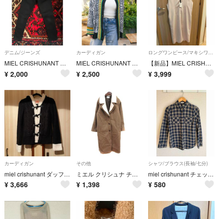
デニム/ジーンズ
カーディガン
ロングワンピース/マキシワンピース
MIEL CRISHUNANT ミエルクリシュナ/美ラインスキニーデニム
MIEL CRISHUNANT チロリアンニットルーズカーディガン
【新品】MIEL CRISHUNANT ワンピース
¥
2,000
¥
2,500
¥
3,999
カーディガン
その他
シャツ/ブラウス(長袖/七分)
miel crishunant ダッフル風ボアカーディガン 黒 ブラック
ミエル クリシュナ チェスターコート シングル 総裏地 S ベージュ
miel crishunant チェック柄シャツ
¥
3,666
¥
1,398
¥
580