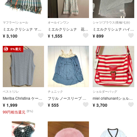
マフラー/ショール
オールインワン
シャツ/ブラウス(長袖/七分)
ミエル クリシュナ マフラー 大判ストール ニット フリンジ F 緑 グリーン
ミエルクリシュナ 花柄 オールインワン
ミエルクリシュナ ハイネックラメシアートップス
¥
3,100
¥
1,555
¥
899
5%還元
ベスト/ジレ
チュニック
ショルダーバッグ
Meriba Christina ケーブル編みベストL綿100% 春夏ゆったり
フリル ノースリーブ チュニック レース タンクトップ 春 秋 フリフリ ミエル
miel crishunantショルダーバッグ
¥
1,999
¥
555
¥
3,700
(5%)
99円相当還元