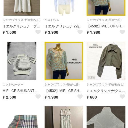
シャツ/ブラウス(半袖/袖なし)
ベスト/ジレ
シャツ/ブラウス(長袖/七分)
ミエルクリシュナ ブラウス ノースリーブ リボン ホワイト
ミエル クリシュナ 2点セット ベスト 長袖シャツ F 青 ブルー 無地
【4532】MIEL CRISHUNANT 花柄 襟付き ブラウス F
¥
1,500
¥
3,900
¥
1,980
ニット/セーター
シャツ/ブラウス(長袖/七分)
シャツ/ブラウス(半袖/袖なし)
MIEL CRISHUNANT ボーダー 半袖ニット ポロシャツ
【4532】MIEL CRISHUNANT 花柄 襟付き ブラウス F
ミエルクリシュナ/クロップドシャツ/Ｆ/ショート丈/コットン/カーキ/羽織り
¥
2,500
¥
1,980
¥
680