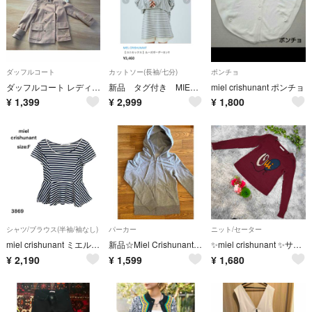
ダッフルコート
カットソー(長袖/七分)
ポンチョ
ダッフルコート レディース ミエルクリシュナ コート アウター 防寒
新品 タグ付き MIEL CRISHUNANT ルーズボーダー ロンT グレー
miel crishunant ポンチョ
¥
1,399
¥
2,999
¥
1,800
シャツ/ブラウス(半袖/袖なし)
パーカー
ニット/セーター
miel crishunant ミエルクリシュナ シャツ ボーダー FREE
新品☆Miel Crishunant☆バロックJ☆パーカー☆グレー☆XS-S
✨miel crishunant ✨サイズフリー(Sから M相当 ニットセーター
¥
2,190
¥
1,599
¥
1,680