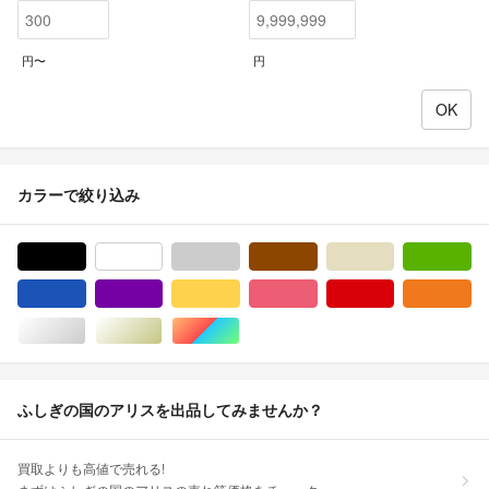
円〜
円
カラーで絞り込み
ブラック/黒色系
ホワイト/白色系
グレー/灰色系
ブラウン/茶色系
ベージュ系
グ
ブルー・ネイビー/青色系
パープル/紫色系
イエロー/黄色系
ピンク/桃色系
レッド/赤色系
オ
シルバー/銀色系
ゴールド/金色系
マルチカラー
ふしぎの国のアリスを出品してみませんか？
買取よりも高値で売れる!