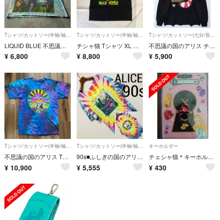
Tシャツ/カットソー(半袖/袖なし)
Tシャツ/カットソー(半袖/袖なし)
Tシャツ/カットソー(七分/長袖)
LIQUID BLUE 不思議の国のアリス タイダイTシャツ アートプリント
チシャ猫 Tシャツ XL ディズニー グラフィック ネオンカラー マッド アリス
不思議の国のアリス チェシャ猫 GILDAN ロンT XL
¥
6,800
¥
8,800
¥
5,900
Tシャツ/カットソー(半袖/袖なし)
Tシャツ/カットソー(半袖/袖なし)
キーホルダー
不思議の国のアリス Tシャツ LIQUID BLUEリキッドブルー チェシャ猫
90s■ふしぎの国のアリス ALICE■カスタム リメイク タイダイ Tシャツ
チェシャ猫＊キーホルダー
¥
10,900
¥
5,555
¥
430