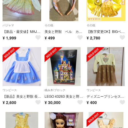
パジャマ
その他
その他
【新品・最安値】MAJOLICA♡美女と野獣 パジャマセット 120cm 黄色
美女と野獣 ベル カチューシャ ディズニー プリンセス
【数字変更OK】BIGベル BIGリボン 風船 誕生日 豪華バルーン 金色４
¥
1,999
¥
499
¥
2,780
ワンピース
積み木/ブロック
ワンピース
【新品】美女と野獣 長袖 ワンピース 100cm ベル 町娘
LEGO 43263 美女と野獣 2916ピース
ディズニープリンセス ベル ワンピース
¥
2,600
¥
30,000
¥
400