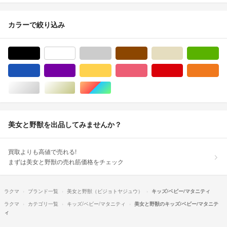
カラーで絞り込み
ブラック/黒色系
ホワイト/白色系
グレー/灰色系
ブラウン/茶色系
ベージュ系
グ
ブルー・ネイビー/青色系
パープル/紫色系
イエロー/黄色系
ピンク/桃色系
レッド/赤色系
オ
シルバー/銀色系
ゴールド/金色系
マルチカラー
美女と野獣を出品してみませんか？
買取よりも高値で売れる!
まずは美女と野獣の売れ筋価格をチェック
ラクマ
ブランド一覧
美女と野獣（ビジョトヤジュウ）
キッズ/ベビー/マタニティ
ラクマ
カテゴリ一覧
キッズ/ベビー/マタニティ
美女と野獣のキッズ/ベビー/マタニテ
ィ