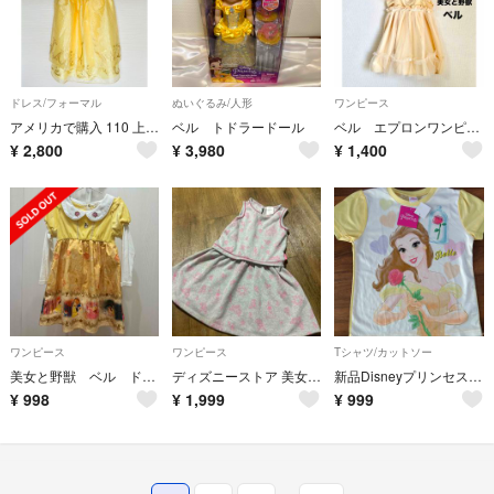
ドレス/フォーマル
ぬいぐるみ/人形
ワンピース
アメリカで購入 110 上品 ディズニー美女と野獣 プリンセス ベル ドレス
ベル トドラードール
ベル エプロンワンピース 美女と野獣
¥
2,800
¥
3,980
¥
1,400
ワンピース
ワンピース
Tシャツ/カットソー
美女と野獣 ベル ドレス ディズニープリンセス ワンピース ハロウィン
ディズニーストア 美女と野獣 ノースリーブ ワンピース 120cm 中古品
新品Disneyプリンセスベル半袖Tシャツ120
¥
998
¥
1,999
¥
999