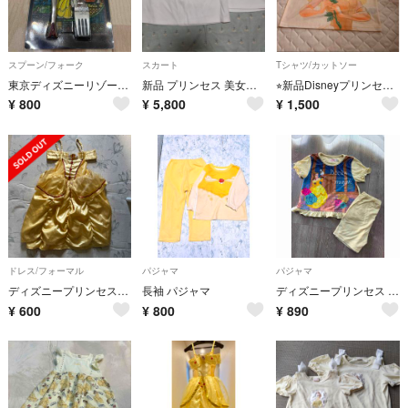
スプーン/フォーク
スカート
Tシャツ/カットソー
東京ディズニーリゾート 美女と野獣 スプーン、フォークセット
新品 プリンセス 美女と野獣 ベル スカート 薔薇 ローズ お揃いモチーフ 台形
⭐︎新品Disneyプリンセス ベル 美女と野獣 半袖 イエロー Tシャツ
¥
800
¥
5,800
¥
1,500
ドレス/フォーマル
パジャマ
パジャマ
ディズニープリンセス ベルドレス
長袖 パジャマ
ディズニープリンセス パジャマ
¥
600
¥
800
¥
890