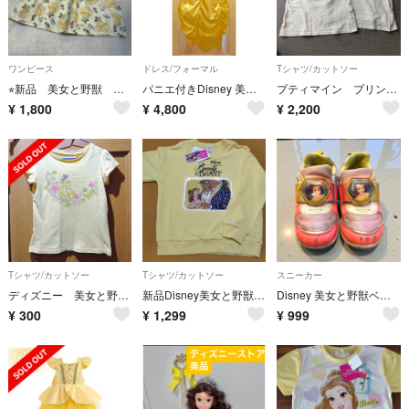
ワンピース
ドレス/フォーマル
Tシャツ/カットソー
⭐︎新品 美女と野獣 ベル ワンピース 100 イエロー
パニエ付きDisney 美女と野獣 ベル ドレス 9-10歳用
プティマイン プリンセス ベル 美女と野獣 黄色
¥
1,800
¥
4,800
¥
2,200
Tシャツ/カットソー
Tシャツ/カットソー
スニーカー
ディズニー 美女と野獣 ベルのＴシャツ サイズ110 同梱無料
新品Disney美女と野獣ベルトレーナー120 スパンコール
Disney 美女と野獣ベル 光るスニーカー 18cm
¥
300
¥
1,299
¥
999