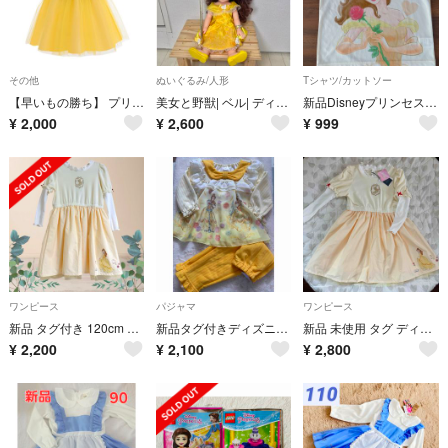
その他
ぬいぐるみ/人形
Tシャツ/カットソー
【早いもの勝ち】 プリンセスドレス 子供ドレス ベル風 美女と野獣 120cm
美女と野獣| ベル| ディズニープリンセス| アニメータードール【美品
新品Disneyプリンセスベル半袖Tシャツ120
¥
2,000
¥
2,600
¥
999
ワンピース
パジャマ
ワンピース
新品 タグ付き 120cm 美女と野獣 ベル ワンピース なりきり バースデイ
新品タグ付きディズニープリンセス ベル パジャマ 100cm
新品 未使用 タグ ディズニープリンセス ベル 長袖ワンピース 120
¥
2,200
¥
2,100
¥
2,800