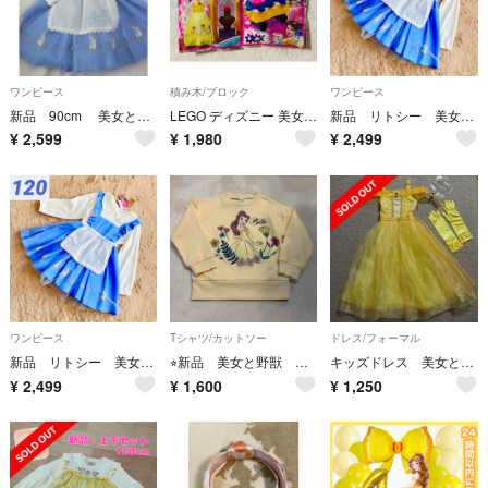
ワンピース
積み木/ブロック
ワンピース
新品 90cm 美女と野獣 なりきり ベル ワンピース ディズニー 長袖
LEGO ディズニー 美女と野獣 ベル＆ポット夫人チップ 2点セット
新品 リトシー 美女と野獣 ベル なりきり ワンピース 110 チュール
¥
2,599
¥
1,980
¥
2,499
ワンピース
Tシャツ/カットソー
ドレス/フォーマル
新品 リトシー 美女と野獣 ベル なりきり ワンピース 120 チュール
⭐︎新品 美女と野獣 トレーナー ベル 裏起毛 イエロー 黄色 100
キッズドレス 美女と野獣 ベル ティアラ２個セット サイズ120
¥
2,499
¥
1,600
¥
1,250