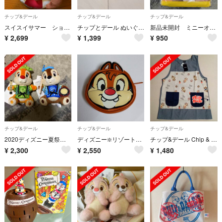
チップ&デール
チップ&デール
チップ&デール
スイスイサマー ショルダーバック ポーチ
チップとデール ぬいぐるみバッジ ディズニー ハロウィン ぬいば チップ デール
新品未開封 ミニーオーミニー チップ&デール
¥
2,699
¥
1,399
¥
950
チップ&デール
チップ&デール
チップ&デール
2020ディズニー夏祭り⭐️チップとデールぬいぐるみバッジ
ディズニー❇️リゾート❇️ランド❇️シー❇️デールのポーチ 顔型 笑顔 新品
チップ&デール Chip & Dale エプロン
¥
2,300
¥
2,550
¥
1,480