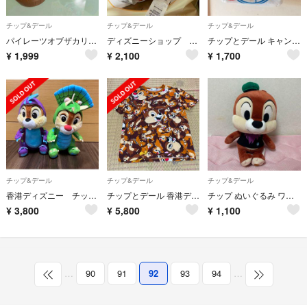
チップ&デール
チップ&デール
チップ&デール
パイレーツオブザカリビアン チップとデール 黒ひげ危機一発
ディズニーショップ さくらSAKURA2023チップデールぬいぐるみキーホルダー
チップとデール キャンバス地トートバッグ
¥
1,999
¥
2,100
¥
1,700
チップ&デール
チップ&デール
チップ&デール
香港ディズニー チップとデール 恐竜ぬいぐるみ
チップとデール 香港ディズニーランド Tシャツ
チップ ぬいぐるみ ワゴンゲーム 景品 ハロウィン
¥
3,800
¥
5,800
¥
1,100
…
90
91
92
93
94
…