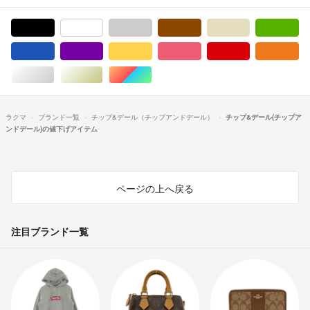
ブラック/黒色系
ホワイト/白色系
グレー/灰色系
ブラウン/茶色系
ベージュ系
グ
ブルー・ネイビー/青色系
パープル/紫色系
イエロー/黄色系
ピンク/桃色系
レッド/赤色系
オ
シルバー/銀色系
ゴールド/金色系
マルチカラー
ラクマ
ブランド一覧
チップ&デール（チップアンドデール）
チップ&デール(チップア
ンドデール)の値下げアイテム
ページの上へ戻る
注目ブランド一覧