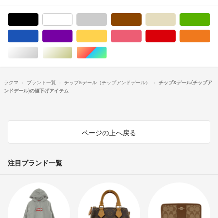
ブラック/黒色系
ホワイト/白色系
グレー/灰色系
ブラウン/茶色系
ベージュ系
グ
ブルー・ネイビー/青色系
パープル/紫色系
イエロー/黄色系
ピンク/桃色系
レッド/赤色系
オ
シルバー/銀色系
ゴールド/金色系
マルチカラー
ラクマ
ブランド一覧
チップ&デール（チップアンドデール）
チップ&デール(チップア
ンドデール)の値下げアイテム
ページの上へ戻る
注目ブランド一覧