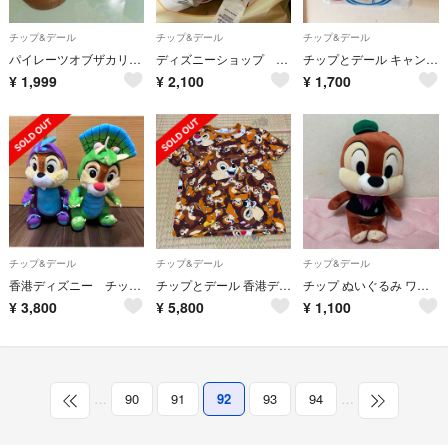
チップ&デール
チップ&デール
チップ&デール
パイレーツオブザカリビアン チップとデール 黒ひげ危機一発
ディズニーショップ さくらSAKURA2023チップデールぬいぐるみキーホルダー
チップとデール キャンバス地トートバッグ
¥
1,999
¥
2,100
¥
1,700
チップ&デール
チップ&デール
チップ&デール
香港ディズニー チップとデール 恐竜ぬいぐるみ
チップとデール 香港ディズニーランド Tシャツ
チップ ぬいぐるみ ワゴンゲーム 景品 ハロウィン
¥
3,800
¥
5,800
¥
1,100
…
90
91
92
93
94
…