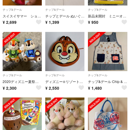
チップ&デール
チップ&デール
チップ&デール
スイスイサマー ショルダーバック ポーチ
チップとデール ぬいぐるみバッジ ディズニー ハロウィン ぬいば チップ デール
新品未開封 ミニーオーミニー チップ&デール
¥
2,699
¥
1,399
¥
950
チップ&デール
チップ&デール
チップ&デール
2020ディズニー夏祭り⭐️チップとデールぬいぐるみバッジ
ディズニー❇️リゾート❇️ランド❇️シー❇️デールのポーチ 顔型 笑顔 新品
チップ&デール Chip & Dale エプロン
¥
2,300
¥
2,550
¥
1,480