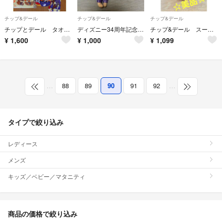
チップ&デール
チップ&デール
チップ&デール
チップとデール タオル、ホルダー、靴下
ディズニー34周年記念❣️ガジェットぬいぐるみバッジ
チップ&デール スーベニアケース 小物入れ ディズニー
¥
1,600
¥
1,000
¥
1,099
…
88
89
90
91
92
…
タイプで絞り込み
レディース
メンズ
キッズ／ベビー／マタニティ
商品の価格で絞り込み