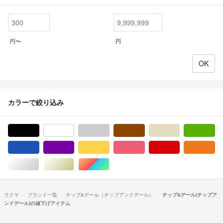
円〜
円
カラーで絞り込み
ブラック/黒色系
ホワイト/白色系
グレー/灰色系
ブラウン/茶色系
ベージュ系
グ
ブルー・ネイビー/青色系
パープル/紫色系
イエロー/黄色系
ピンク/桃色系
レッド/赤色系
オ
シルバー/銀色系
ゴールド/金色系
マルチカラー
ラクマ
ブランド一覧
チップ&デール（チップアンドデール）
チップ&デール(チップア
ンドデール)の値下げアイテム