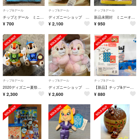
チップ&デール
チップ&デール
チップ&デール
チップとデール ミニタオル 新品 未使用
ディズニーショップ さくらSAKURA2023チップデールぬいぐるみキーホルダー
新品未開封 ミニーオーミニー チップ&デール
¥
700
¥
2,100
¥
950
チップ&デール
チップ&デール
チップ&デール
2020ディズニー夏祭り⭐️チップとデールぬいぐるみバッジ
ディズニーショップ サクラSAKURA2023 チップとデール ぬいぐるみ
【新品】チップ&デール ディズニー 巾着袋 3枚セット
¥
2,300
¥
2,600
¥
880