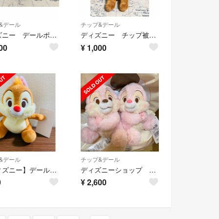
&デール
チップ&デール
ディズニー デールポーチ 値下げ中
ディズニー チップ被り物 値下げ中
00
¥
1,000
&デール
チップ&デール
【ディズニー】デール ぬいぐるみ
ディズニーショップ サクラSAKURA2023 チップとデール ぬいぐるみ
0
¥
2,600