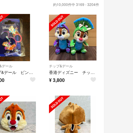
約10,000件中 3169 - 3204件
&デール
チップ&デール
チップ&デール ピンバッジ Disneyland Paris 30th パリ
香港ディズニー チップとデール 恐竜ぬいぐるみ
00
¥
3,800