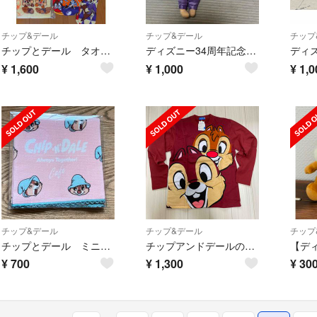
チップ&デール
チップ&デール
チップ
チップとデール タオル、ホルダー、靴下
ディズニー34周年記念❣️ガジェットぬいぐるみバッジ
¥
1,600
¥
1,000
¥
1,0
チップ&デール
チップ&デール
チップ
チップとデール ミニタオル 新品 未使用
チップアンドデールのトレーナー
¥
700
¥
1,300
¥
30