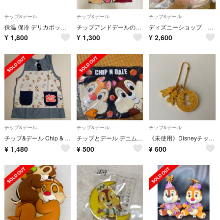
チップ&デール
チップ&デール
チップ&デール
保温 保冷 デリカポット 300ml チップ & デール ディズニー
チップアンドデールのトレーナー
ディズニーショップ サクラSAKURA2023 チップとデール ぬいぐるみ
¥
1,800
¥
1,300
¥
2,600
チップ&デール
チップ&デール
チップ&デール
チップ&デール Chip & Dale エプロン
チップとデール デニムポーチ
《未使用》Disneyチップ＆デール メダルボールチェーンキーホルダー
¥
1,480
¥
500
¥
600