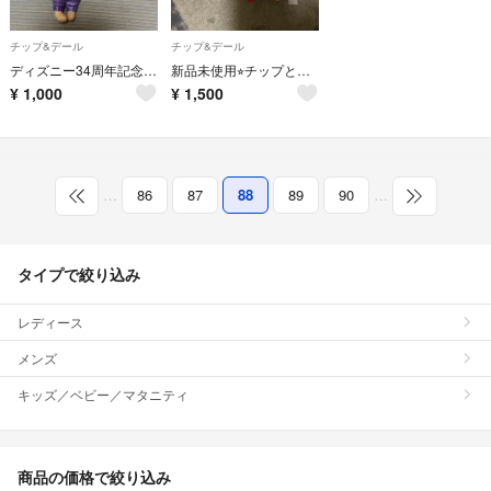
チップ&デール
チップ&デール
ディズニー34周年記念❣️ガジェットぬいぐるみバッジ
新品未使用⭐︎チップとデールぬいぐるみバッジ 鯉のぼり
¥
1,000
¥
1,500
…
86
87
88
89
90
…
タイプで絞り込み
レディース
メンズ
キッズ／ベビー／マタニティ
商品の価格で絞り込み