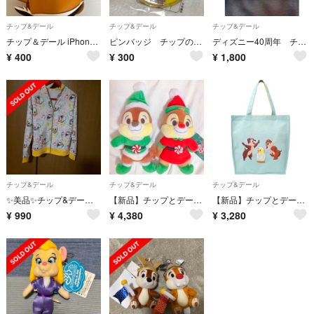
チップ&デール
チップ&デール
チップ&デール
チップ＆デール iPhone5sケース💖
ピンバッジ チップのピンバッジ
ディズニー40周年 チップ&デールキーホルダー
¥
400
¥
300
¥
1,800
チップ&デール
チップ&デール
チップ&デール
✨美品✨チップ&デールパーカー中古品
【新品】チップとデール ⭐️ クリスマス 2020 ぬいぐるみ
【新品】チップとデール ⭐️ SPRING トートバッグ
¥
990
¥
4,380
¥
3,280