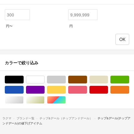
円〜
円
カラーで絞り込み
ブラック/黒色系
ホワイト/白色系
グレー/灰色系
ブラウン/茶色系
ベージュ系
グ
ブルー・ネイビー/青色系
パープル/紫色系
イエロー/黄色系
ピンク/桃色系
レッド/赤色系
オ
シルバー/銀色系
ゴールド/金色系
マルチカラー
ラクマ
ブランド一覧
チップ&デール（チップアンドデール）
チップ&デール(チップア
ンドデール)の値下げアイテム