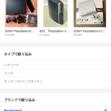
SONY PlayStation3 本体 CECH-2000A PS3
初代 PlayStation 3 CECHA00 本体のみ ジャンク 即日発送！
SONY PlayStation3 CECH-3000A LWの空箱取説
¥12,800
¥12,000
¥2,990
タイプで絞り込み
レディース
メンズ
キッズ／ベビー／マタニティ
ブランドで絞り込み
PlayStation3