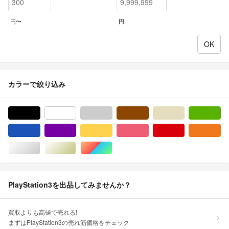
円〜
円
カラーで絞り込み
ブラック/黒色系
ホワイト/白色系
グレー/灰色系
ブラウン/茶色系
ベージュ系
グ
ブルー・ネイビー/青色系
パープル/紫色系
イエロー/黄色系
ピンク/桃色系
レッド/赤色系
オ
シルバー/銀色系
ゴールド/金色系
マルチカラー
PlayStation3を出品してみませんか？
買取よりも高値で売れる!
まずはPlayStation3の売れ筋価格をチェック