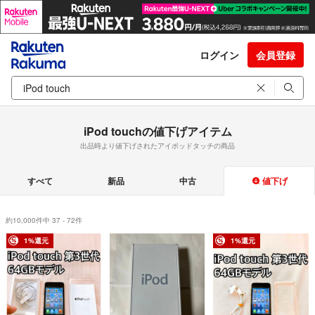
ログイン
会員登録
iPod touchの値下げアイテム
出品時より値下げされたアイポッドタッチの商品
すべて
新品
中古
値下げ
約10,000件中 37 - 72件
1%還元
1%還元