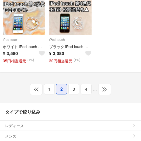
iPod touch
iPod touch
ホワイト iPod touch 第4世代 16GB アイポッドApple本体u
ブラック iPod touch 第4世代 32GB アイポッドApple本体 h
¥
3,580
¥
3,080
(1%)
(1%)
35円相当還元
30円相当還元
1
2
3
4
…
タイプで絞り込み
レディース
メンズ