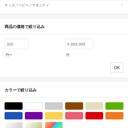
キッズ／ベビー／マタニティ
商品の価格で絞り込み
円〜
円
カラーで絞り込み
ブラック/黒色系
ホワイト/白色系
グレー/灰色系
ブラウン/茶色系
ベージュ系
グ
ブルー・ネイビー/青色系
パープル/紫色系
イエロー/黄色系
ピンク/桃色系
レッド/赤色系
オ
シルバー/銀色系
ゴールド/金色系
マルチカラー