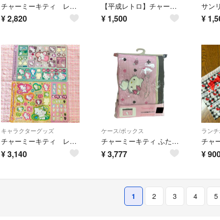
チャーミーキティ レトロ ぬいぐるみ マスコット
【平成レトロ】チャーミーキティ 鍵ビーズストラップ 2点セット
¥
2,820
¥
1,500
¥
1,5
キャラクターグッズ
ケース/ボックス
ランチ
チャーミーキティ レア レトロ 使いかけ シール 2枚
チャーミーキティ ふた付き収納ボックス
¥
3,140
¥
3,777
¥
90
1
2
3
4
5