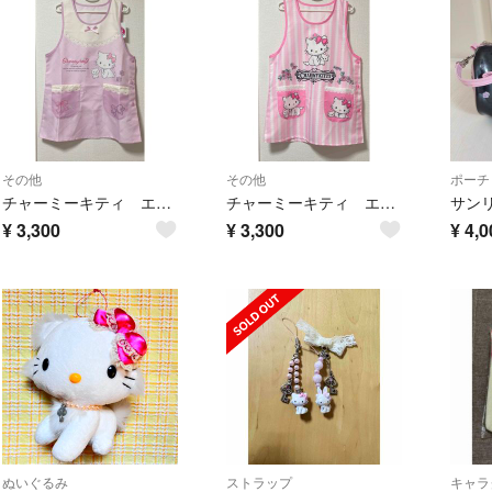
その他
その他
ポーチ
チャーミーキティ エプロン サンリオ LL〜3L
チャーミーキティ エプロン LL〜3L
¥
3,300
¥
3,300
¥
4,0
ぬいぐるみ
ストラップ
キャラ