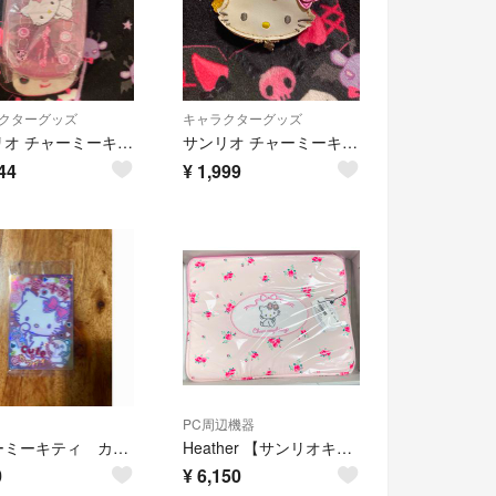
クターグッズ
キャラクターグッズ
サンリオ チャーミーキティ プチケース 小物入れ 2007
サンリオ チャーミーキティ ミニコインケース がま口 レトロ レア 2005
44
¥
1,999
PC周辺機器
チャーミーキティ カード
Heather 【サンリオキャラクターズ】フラワーPCケース チャーミーキティ
0
¥
6,150