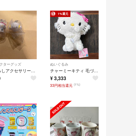
1%還元
クターグッズ
ぬいぐるみ
めじるしアクセサリー こぎみゅん チャーミーキティ ２個セット
チャーミーキティ 毛づくろいBIGぬいぐるみ
0
¥
3,333
(1%)
33円相当還元