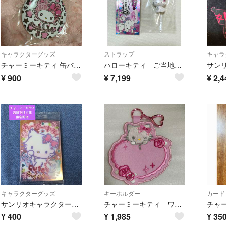
キャラクターグッズ
ストラップ
キャラ
チャーミーキティ 缶バッジミラーキーホルダー☆ギャルネコ☆新品☆ピンク☆
ハローキティ ご当地キティ 博多限定 チャーミーキティ ストラップ 根付け
¥
900
¥
7,199
¥
2,4
キャラクターグッズ
キーホルダー
カード
サンリオキャラクターズ カードソフトクッキー メタリックプラカード チャーミーキティ お値下げ可能 匿名配送
チャーミーキティ ワッペンキーホルダー
¥
400
¥
1,985
¥
35