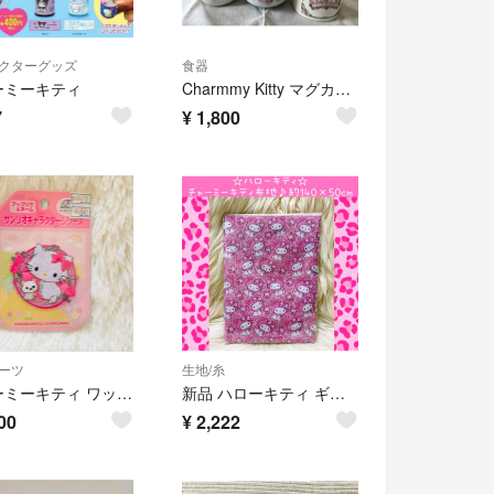
クターグッズ
食器
ーミーキティ
Charmmy Kitty マグカップ グラス セット
7
¥
1,800
ーツ
生地/糸
チャーミーキティ ワッペン サンリオ 平成レトロ 2005年 当時物
新品 ハローキティ ギャルクマ チャーミーキティ 布地 はぎれ 布 レオパード
00
¥
2,222