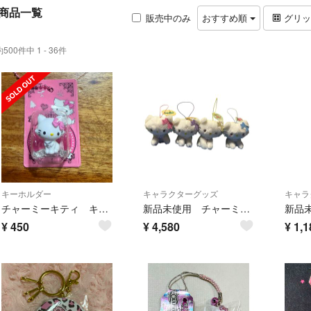
商品一覧
販売中のみ
おすすめ順
グリ
約500件中 1 - 36件
キーホルダー
キャラクターグッズ
キャラ
チャーミーキティ キーホルダー ガチャガチャ
新品未使用 チャーミーキティ セリフ付きマスコット 全4種 コンプリートセット
¥
450
¥
4,580
¥
1,1