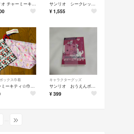
サンリオ チャーミーキティ ヘアキャップ
サンリオ シークレット カスタム カラビナ チャーミーキティ
00
¥
1,555
ボックス巾着
キャラクターグッズ
チャーミーキティ☆巾着2枚セット 弁当袋 コップ袋
サンリオ おうえんポスターステッカー シール チャーミィキティ
0
¥
399
…