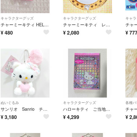
キャラクターグッズ
キャラクターグッズ
キャラ
チャーミーキティ HELLO KITTY パッケージミニチュアコレクション
チャーミーキティ レア レトロ 皿 プレート
チャ
¥
480
¥
2,080
¥
77
ぬいぐるみ
キャラクターグッズ
各種パ
サンリオ Sanrio チャーミーキティ ハート マスコット
ハローキティ ご当地キティ 博多限定 チャーミーキティ メモ帳
¥
3,180
¥
4,299
¥
2,8