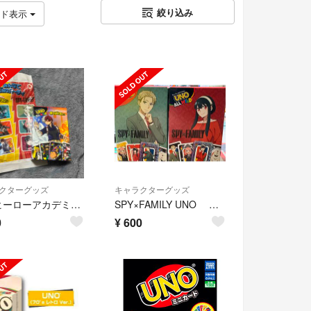
絞り込み
ッド表示
クターグッズ
キャラクターグッズ
僕のヒーローアカデミア ヒロアカ
SPY×FAMILY UNO ロイド&ヨル2個セット
0
¥
600