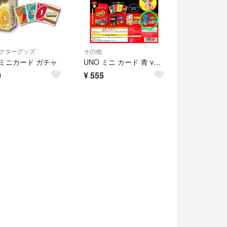
クターグッズ
その他
 ミニカード ガチャ
UNO ミニ カード 青 ver.（ガチャ ガチャ）
0
¥
555