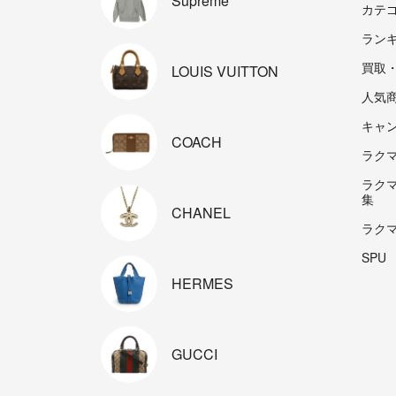
Supreme
カテ
ラン
買取
LOUIS
VUITTON
人気
キャ
COACH
ラクマp
ラク
集
CHANEL
ラク
SPU
HERMES
GUCCI