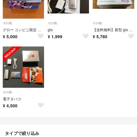
その他
その他
その他
グロー コンビニ限定 パープル
glo
【送料無料】新型 glo グロー モーヴピンク 本体 キット 新品
¥
5,000
¥
1,999
¥
5,780
その他
電子タバコ
¥
4,500
タイプで絞り込み