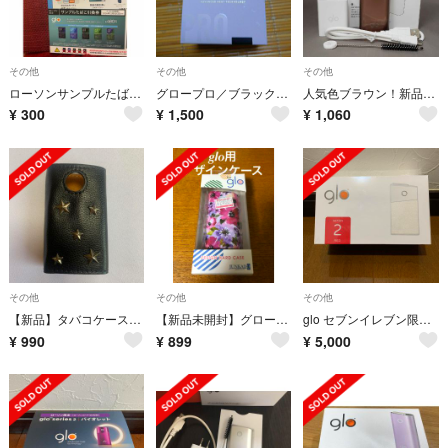
その他
その他
その他
ローソンサンプルたばこ引換券
グロープロ／ブラック／新品未使用
人気色ブラウン！新品未使用 glo グローシリーズ2mini本体フルセット
¥
300
¥
1,500
¥
1,060
その他
その他
その他
【新品】タバコケース gloケース レザー 星スタッズ
【新品未開封】グロー用 デザイン ハードケース (フラワー 花柄）
glo セブンイレブン限定レッド
¥
990
¥
899
¥
5,000