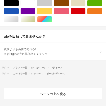
ブラック/黒色系
ホワイト/白色系
グレー/灰色系
ブラウン/茶色系
ベージュ系
グ
ブルー・ネイビー/青色系
パープル/紫色系
イエロー/黄色系
ピンク/桃色系
レッド/赤色系
オ
シルバー/銀色系
ゴールド/金色系
マルチカラー
gloを出品してみませんか？
買取よりも高値で売れる!
まずはgloの売れ筋価格をチェック
ラクマ
ブランド一覧
glo（グロー）
レディース
ラクマ
カテゴリ一覧
レディース
gloのレディース
ページの上へ戻る