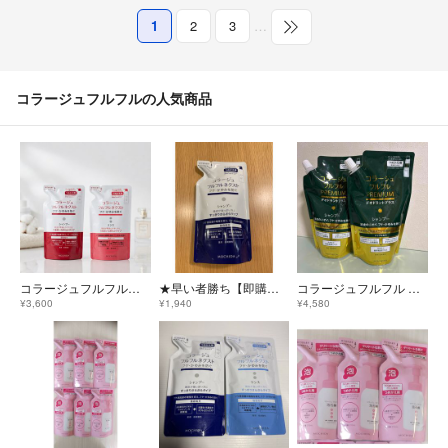
1
2
3
…
コラージュフルフルの人気商品
コラージュフルフルネクスト シャンプー＆リンス つめかえ用 セット
★早い者勝ち【即購入OK】 新品未開封 コラージュフルフルネクストシャンプー
コラージュフルフル プレミアムシャンプー つめかえ用 340mL
¥3,600
¥1,940
¥4,580