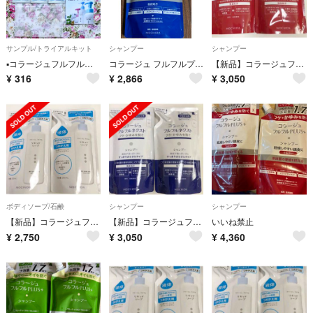
サンプル/トライアルキット
シャンプー
シャンプー
▪️コラージュフルフル★ニキビ用洗顔★ボディソープ★泡立てネット
コラージュ フルフルプラス すっきり シャンプー
【新品】コラージュフルフル うるおいなめらかタイプ シャンプー２袋 詰め替え用
¥
316
¥
2,866
¥
3,050
ボディソープ/石鹸
シャンプー
シャンプー
【新品】コラージュフルフル リキッドソープ 詰め替え用 ２袋 セット
【新品】コラージュフルフルネクスト すっきりさらさらタイプシャンプー詰め替え２袋
いいね禁止
¥
2,750
¥
3,050
¥
4,360