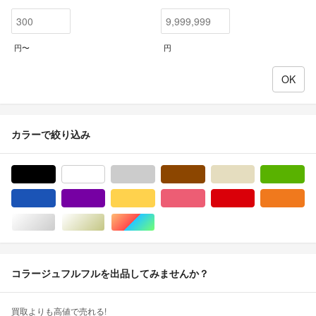
円〜
円
カラーで絞り込み
ブラック/黒色系
ホワイト/白色系
グレー/灰色系
ブラウン/茶色系
ベージュ系
グ
ブルー・ネイビー/青色系
パープル/紫色系
イエロー/黄色系
ピンク/桃色系
レッド/赤色系
オ
シルバー/銀色系
ゴールド/金色系
マルチカラー
コラージュフルフルを出品してみませんか？
買取よりも高値で売れる!