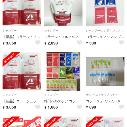
シャンプー
シャンプー
シャンプー/コンディショナーセット
【新品】コラージュフルフル うるおいなめらかタイプ シャンプー２袋 詰め替え用
コラージュフルフルプラスシャンプー うるおい 大容量 つめかえ用 340mL
コラージュフルフル プラスシャンプー すっきり／ネクストリンス
¥
3,050
¥
2,890
¥
300
シャンプー
シャンプー
サンプル/トライアルキット
【新品】コラージュフルフル うるおいなめらかタイプ シャンプー２袋 詰め替え用
持田ヘルスケア コラージュフルフル サンプル 薬用シャンプー リンス ボディソープ 洗顔 CICA トラベル 旅行用
コラージュフルフル サンプル10点・泡立てネット付き
¥
3,050
¥
1,666
¥
699