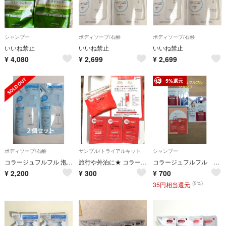
シャンプー
ボディソープ/石鹸
ボディソープ/石鹸
いいね禁止
いいね禁止
いいね禁止
¥
4,080
¥
2,699
¥
2,699
5%還元
ボディソープ/石鹸
サンプル/トライアルキット
シャンプー
コラージュフルフル 泡石鹸 つめかえ用 袋210ml
旅行や外泊に★ コラージュリペアシリーズサンプルセット
コラージュフルフル シャンプー
¥
2,200
¥
300
¥
700
(5%)
35円相当還元