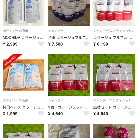
ボディソープ/石鹸
シャンプー
シャンプー/コンディショナーセット
MOCHIDA コラージュフルフル 液体石鹸 つめかえ用 200mL 2個セット
持田 コラージュフルフルNシャンプーさらさら替え 280ml×５袋
コラージュ フルフル ネクスト シャンプー なめらか × 2 & リンス × 2 詰め替え
¥
2,999
¥
7,500
¥
6,199
ボディソープ/石鹸
シャンプー
シャンプー/コンディショナーセット
持田ヘルス コラージュフルフル 泡石鹸 つめかえ用 2セット
3個 コラージュフルフルネクストシャンプーうるおいなめらか 280ml リンスに変更可能
詰替セット コラージュフルフルネクスト シャンプー・リンス うるおいなめらか
¥
1,999
¥
4,640
¥
4,640