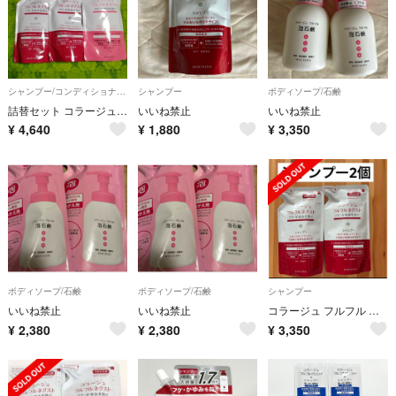
シャンプー/コンディショナーセット
シャンプー
ボディソープ/石鹸
詰替セット コラージュフルフルネクスト シャンプー・リンス うるおいなめらか
いいね禁止
いいね禁止
¥
4,640
¥
1,880
¥
3,350
ボディソープ/石鹸
ボディソープ/石鹸
シャンプー
いいね禁止
いいね禁止
コラージュ フルフル ネクスト シャンプー 詰替 280ml×2
¥
2,380
¥
2,380
¥
3,350