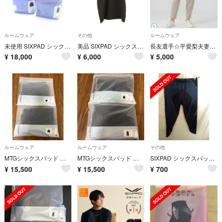
ルームウェア
その他
ルームウェア
未使用 SIXPAD シックスパッド スリープ リカバリーウェア L レーヨン他 セット 上下 ルームウェア AD2206
美品 SIXPAD シックスパッド リカバリーウェア M ポリエステル他 半袖 ポロシャツ AD1903
長友選手☆平愛梨夫妻SIXPADリカバリーウェアテーパードパンツウォームグレーM
¥
18,000
¥
6,000
¥
5,000
ルームウェア
ルームウェア
その他
MTGシックスパッド リカバリーウェア スリープトップ&スリープパンツ Sサイズ
MTGシックスパッド リカバリーウェア スリープトップ&スリープパンツ Mサイズ
SIXPAD シックスパッド トレーニングスーツ タイツ LLサイズ 男女兼用
¥
15,500
¥
15,500
¥
700