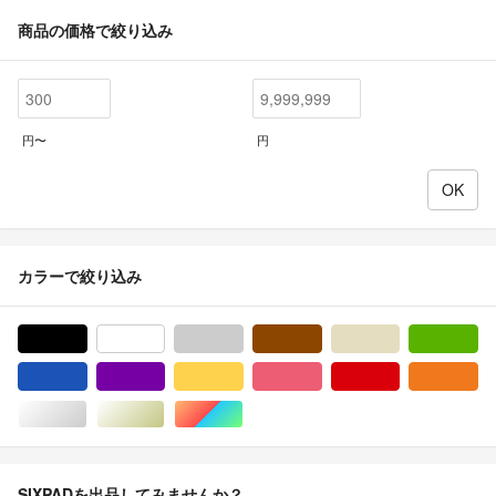
商品の価格で絞り込み
円〜
円
カラーで絞り込み
ブラック/黒色系
ホワイト/白色系
グレー/灰色系
ブラウン/茶色系
ベージュ系
グ
ブルー・ネイビー/青色系
パープル/紫色系
イエロー/黄色系
ピンク/桃色系
レッド/赤色系
オ
シルバー/銀色系
ゴールド/金色系
マルチカラー
SIXPADを出品してみませんか？