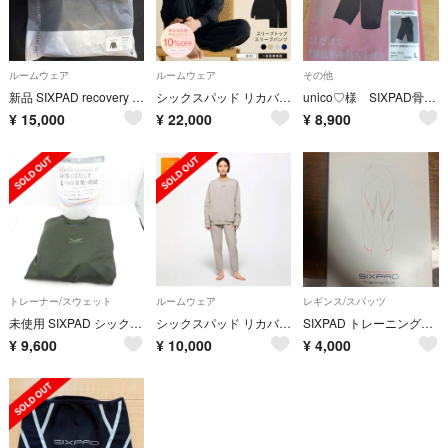
ルームウェア
ルームウェア
その他
新品 SIXPAD recovery wear 上下セットLサイズ ブラック
シックスパッド リカバリーウェア スリープ SIXPAD ブラック LL
unico♡様 SIXPAD骨盤底筋ケアガードル 新品Lサイズ
¥
15,000
¥
22,000
¥
8,900
トレーナー/スウェット
ルームウェア
レギンス/スパッツ
未使用 SIXPAD シックスパッド SW-AE-11C-L リカバリーウェア クルーネック 1点 L ポリエステル 他 長袖 スウェット BM11790
シックスパッド リカバリーウェア クルーネック ウォームグレー M
SIXPAD トレーニングスーツ
¥
9,600
¥
10,000
¥
4,000