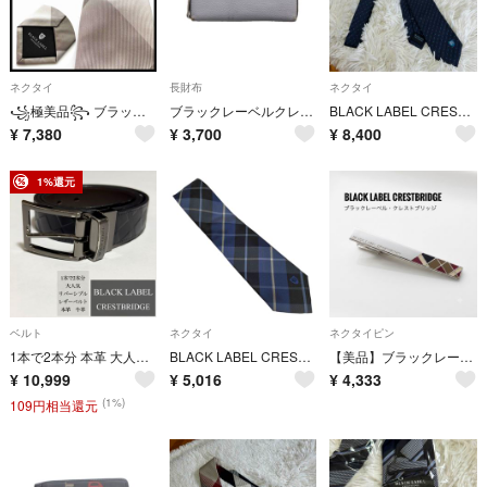
ネクタイ
長財布
ネクタイ
꧁極美品꧂ ブラックレーベルクレストブリッジ ネクタイ メガチェック グレー
ブラックレーベルクレストブリッジ ラウンドジップロング 長財布 ウォレット
BLACK LABEL CRESTBRIDGE ネクタイ ドット柄 細身 美品
¥
7,380
¥
3,700
¥
8,400
1%還元
ベルト
ネクタイ
ネクタイピン
1本で2本分 本革 大人気 ブラックレーベル リバーシブル レザー ベルト
BLACK LABEL CRESTBRIDGE(ブラックレーベルクレストブリッジ
【美品】ブラックレーベル クレストブリッジ ネクタイピン チェック シルバー
¥
10,999
¥
5,016
¥
4,333
(1%)
109円相当還元