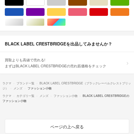
ブラック/黒色系
ホワイト/白色系
グレー/灰色系
ブラウン/茶色系
ベージュ系
グ
ブルー・ネイビー/青色系
パープル/紫色系
イエロー/黄色系
ピンク/桃色系
レッド/赤色系
オ
シルバー/銀色系
ゴールド/金色系
マルチカラー
BLACK LABEL CRESTBRIDGEを出品してみませんか？
買取よりも高値で売れる!
まずはBLACK LABEL CRESTBRIDGEの売れ筋価格をチェック
ラクマ
ブランド一覧
BLACK LABEL CRESTBRIDGE（ブラックレーベルクレストブリッ
ジ）
メンズ
ファッション小物
ラクマ
カテゴリ一覧
メンズ
ファッション小物
BLACK LABEL CRESTBRIDGEの
ファッション小物
ページの上へ戻る