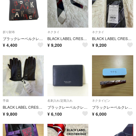
折り財布
ネクタイ
ネクタイ
ブラックレーベルクレストブリッジ 二つ折り財布 ウォレット 小銭入れあり 黒
BLACK LABEL CRESTBRIDGE ネクタイ チェック柄 美品
BLACK LABEL CRESTBRIDGE ネクタイ 新品未使用 タグ付
¥
4,400
¥
9,200
¥
9,200
手袋
名刺入れ/定期入れ
ネクタイピン
BLACK LABEL CRESTBRIDGE 羊革手袋 M 新品未使用タグ付
ブラックレーベルクレストブリッジ カードケース 名刺入れ レザー 牛革 ロゴ 紺
ブラックレーベルクレストブリッジ ネクタイピン
¥
9,800
¥
6,100
¥
6,000