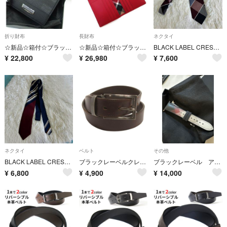
折り財布
長財布
ネクタイ
☆新品☆箱付☆ブラックレーベル・クレストブリッジ シャドーチェック 折り財布☆
☆新品☆箱付☆ブラックレーベル・クレストブリッジ バイカラー かぶせ 長財布☆
BLACK LABEL CRESTBRIDGE ネクタイ チェック柄 美品
¥
22,800
¥
26,980
¥
7,600
ネクタイ
ベルト
その他
BLACK LABEL CRESTBRIDGE ネクタイ 美品
ブラックレーベルクレストブリッジ ベルト ハトメ 5穴 レザー 茶 ブラウン
ブラックレーベル アップルウォッチバンド
¥
6,800
¥
4,900
¥
14,000