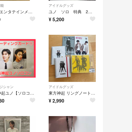
芸能
アイドルグッズ
■日経エンタテインメント！2014,2015 東方神起 切り抜き 30ページ程度
ユノ ソロ 特典 2セット
0
¥
5,200
ジシャン
アイドルグッズ
東方神起ユノ【ソロコン トレカ２枚組】
東方神起 リングノート7冊セット(新品未開封品)
80
¥
2,990