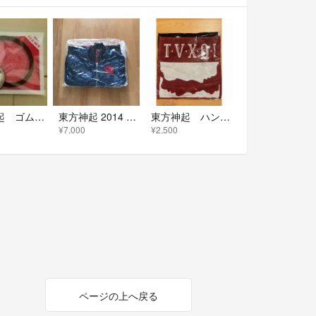
東方神起 ゴムバンド2014 THE MISSION
東方神起 2014 TREE☆リバーシブル MA1☆ブルゾン【新品未使用】
東方神起 ハンドタオルセット（TVXQ!）
¥7,000
¥2,500
ページの上へ戻る