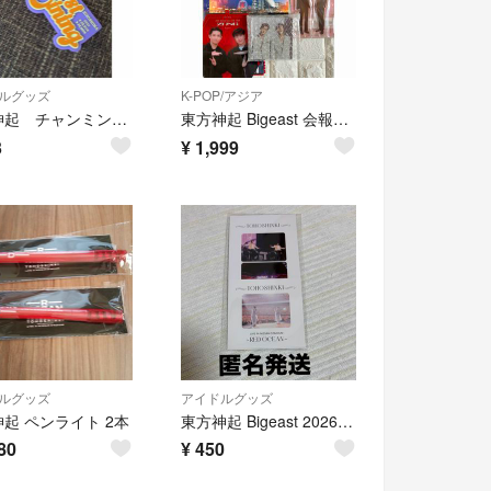
ルグッズ
K-POP/アジア
東方神起 チャンミン ソロコン 会場限定 ラバーキーホルダー 広島
東方神起 Bigeast 会報誌 2026 SUMMER
3
¥
1,999
ルグッズ
アイドルグッズ
起 ペンライト 2本
東方神起 Bigeast 2026 SUMMER 2Way Photo Card
80
¥
450