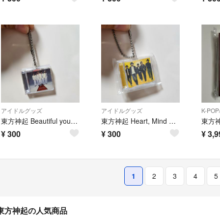
アイドルグッズ
アイドルグッズ
K-PO
東方神起 Beautiful you / 千年恋歌 キーホルダー
東方神起 Heart, Mind and Soul キーホルダー
¥
300
¥
300
¥
3,9
1
2
3
4
5
東方神起の人気商品