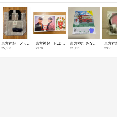
東方神起 メッシュトートバック•メガネケースセット
東方神起 RED OCEAN シール ステッカー 横浜 元町 中華街
東方神起 みなとぶらりチケット
¥5,000
¥970
¥1,111
¥350