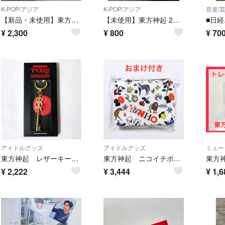
K-POP/アジア
K-POP/アジア
音楽/
【新品・未使用】東方神起 ユノ ソウルソロコン VIP席特典 シーリングワックス
【未使用】東方神起 2017 プレミアムシート限定グッズ
¥
2,300
¥
800
¥
70
アイドルグッズ
アイドルグッズ
ミュー
東方神起 レザーキーリング #2 ☆
東方神起 ニコイチポーチ おまけ付き ☆
¥
2,222
¥
3,444
¥
1,6