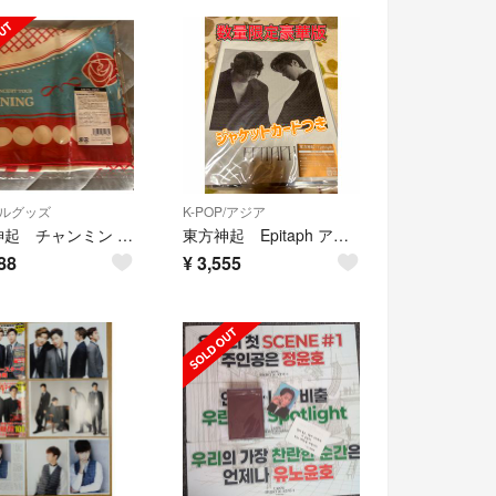
ルグッズ
K-POP/アジア
東方神起 チャンミン ソロコン The First Dining スカーフ
東方神起 Epitaph アルバム 数量限定豪華盤 CD+写真集+グッズ
88
¥
3,555