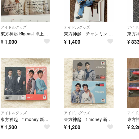
アイドルグッズ
アイドルグッズ
アイド
東方神起 Bigeast 卓上週めくりカレンダー 2冊セット
東方神起 チャンミン ソロコン グッズ アクリルスタンド
¥
1,000
¥
1,400
¥
83
アイドルグッズ
アイドルグッズ
アイド
東方神起 t-money 新羅免税店 2枚セット
東方神起 t-money 新羅免税店 2枚セット
東方神
¥
1,200
¥
1,200
¥
2,2