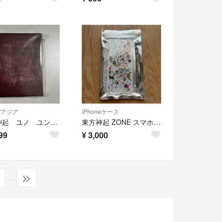
P/アジア
iPhoneケース
東方神起 ユノ ユンホ ソウルコン vip席入場特典
東方神起 ZONE スマホケース iPhone16
99
¥
3,000
…