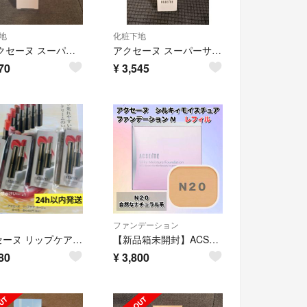
地
化粧下地
新 アクセーヌ スーパーサンシールド ブライトヴェール ピンクベージュ 01
アクセーヌ スーパーサンシールド ブライトヴェール クリームベージュ 02 1点
70
¥
3,545
ファンデーション
アクセーヌ リップケア ルージュ 口紅 リップ 赤 ピンク ブラウン ブラシ付き リップケアルージュ
【新品箱未開封】ACSEINE アクセーヌ シルキィモイスチュア ファンデーション N 【N20】 リフィル
80
¥
3,800