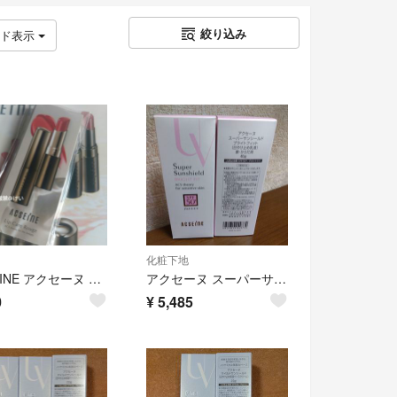
絞り込み
ッド表示
化粧下地
ACSEINE アクセーヌ リップケアルージュ 口紅 リップ 試供品 ブラシ付き
アクセーヌ スーパーサンシールド ブライトフィット 40g 2点
0
¥
5,485