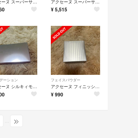
アクセーヌ スーパーサンシールド ブライトフィット 40g 3点
アクセーヌ スーパーサンシールド ブライトフィット 40g 2点
60
¥
5,515
デーション
フェイスパウダー
アクセーヌ シルキィモイスチュア ファンデーション N リフィル O10(1コ入)
アクセーヌ フィニッシングパウダー PV リフィル クリア(35g)
00
¥
990
…