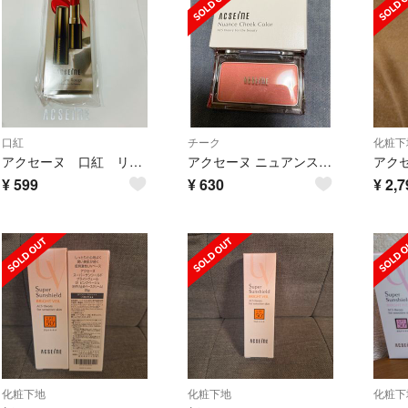
口紅
チーク
化粧下
アクセーヌ 口紅 リップケア ルージュ サンプル
アクセーヌ ニュアンス チークカラー ソフトコーラル 限定非売品
¥
599
¥
630
¥
2,7
化粧下地
化粧下地
化粧下