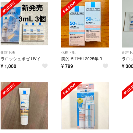
化粧下地
化粧下地
化粧下
ラロッシュポゼ UVイデア XL プロテクション トーンアップ ティント 3個
美的 BITEKI 2025年 3月号 付録 ラ ロッシュ ポゼ 2本
¥
1,000
¥
799
¥
30