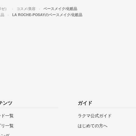
ュポゼ）
コスメ/美容
ベースメイク/化粧品
粧品
LA ROCHE-POSAYのベースメイク/化粧品
テンツ
ガイド
ンド一覧
ラクマ公式ガイド
ゴリ一覧
はじめての方へ
キング