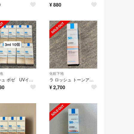
0
¥
880
地
化粧下地
ロッシュ ポゼ UVイデア XL プロテクション トーンアップ ティント 3ml10個
ラ ロッシュ トーンアップ ローズ+ 本体 30mL
80
¥
2,700