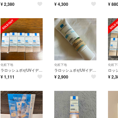
¥
2,380
¥
4,300
¥
88
化粧下地
化粧下地
化粧下
ラロッシュポゼUVイデア XL プロテクショントーンアップローズ＋ 3ml 5個
ラロッシュポゼUVイデアXL プロテクショントーンアップティント 化粧下地
¥
1,111
¥
2,900
¥
2,3