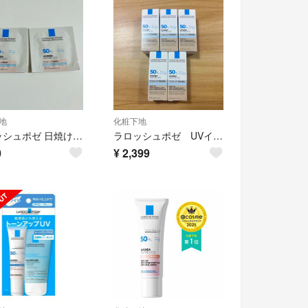
地
化粧下地
ラロッシュポゼ 日焼け止め下地 試供品
ラロッシュポゼ UVイデア XL プロテクショントーンアップティント3mL×5
0
¥
2,399