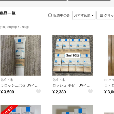
商品一覧
販売中のみ
おすすめ順
グリ
約10,000件中 1 - 36件
化粧下地
化粧下地
BBク
ラロッシュポゼ UVイデア XL プロテクショントーンアップティント 30ml
ロッシュ ポゼ UVイデア XL プロテクション トーンアップ ティント 3ml10個
¥
3,500
¥
2,380
¥
3,0