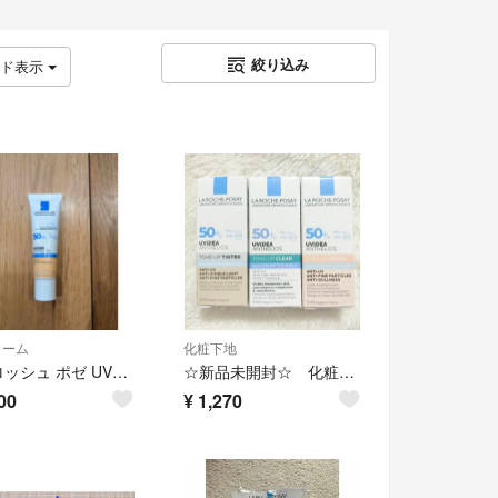
絞り込み
ッド表示
リーム
化粧下地
ラ・ロッシュ ポゼ UVイデア XL プロテクションBB 02ナチュラル
☆新品未開封☆ 化粧下地 トーンアップ 使い比べセット ラロッシュポゼ
00
¥
1,270