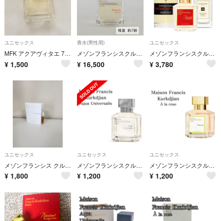
ユニセックス
香水(男性用)
ユニセックス
MFK アクアヴィタエ 70ml
メゾンフランシスクルジャン アミリス オム オードトワレ USED美品 【残7割】MAISON FRANCIS KURKDJIAN 香水 X0396
メゾンフランシスクルジャン バカラルージュ540 お得３本セット ミニ香水 お試し アトマイザー
¥
1,500
¥
16,500
¥
3,780
ユニセックス
ユニセックス
ユニセックス
メゾンフランシス クルジャン グラン ソワール オードパルファム♡サンプル♡
メゾンフランシスクルジャン アクアユニヴェルサリス ミニ香水 サンプル お試し
メゾンフランシスクルジャン アラローズ ミニ香水 サンプル お試し アトマイザー
¥
1,800
¥
1,200
¥
1,200