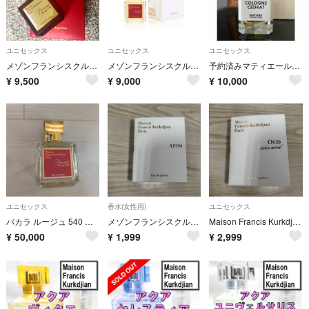
ユニセックス
ユニセックス
ユニセックス
メゾンフランシスクルジャン バカラルージュ540 70ml Ds727
メゾンフランシスクルジャン バカラルージュ70ml Ds727
予約済みマティエールプルミエールMATIERE PREMIERE コローニュせドラ 50ml
¥
9,500
¥
9,000
¥
10,000
ユニセックス
香水(女性用)
ユニセックス
バカラ ルージュ 540 オードパルファム
メゾンフランシスクルジャン Maison Francis Kurkdjian
Maison Francis Kurkdjian ウードサテンムード クルジャン
¥
50,000
¥
1,999
¥
2,999