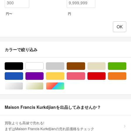
円〜
円
カラーで絞り込み
ブラック/黒色系
ホワイト/白色系
グレー/灰色系
ブラウン/茶色系
ベージュ系
グ
ブルー・ネイビー/青色系
パープル/紫色系
イエロー/黄色系
ピンク/桃色系
レッド/赤色系
オ
シルバー/銀色系
ゴールド/金色系
マルチカラー
Maison Francis Kurkdjianを出品してみませんか？
買取よりも高値で売れる!
まずはMaison Francis Kurkdjianの売れ筋価格をチェック