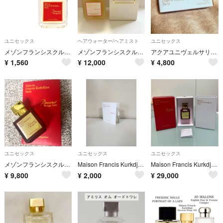
ユニセックス
ヘアウォーター/ヘアミスト
ユニセックス
メゾンフランシスクルジャン バカラルージュ540 お試し ミニ香水 アトマイザー
メゾンフランシスクルジャン アラローズ センティッド ヘアミスト 70ml
アクアユニヴェルサリス オードトワレ
¥
1,560
¥
12,000
¥
4,800
ユニセックス
ユニセックス
ユニセックス
メゾンフランシスクルジャン バカラルージュ540 70ml Ds717
Maison Francis Kurkdjian メゾンフランシス クルジャン ア ラ ローズ オードパルファム♡サンプル♡
Maison Francis Kurkdjian Baccarat Rouge 540 70ml
¥
9,800
¥
2,000
¥
29,000