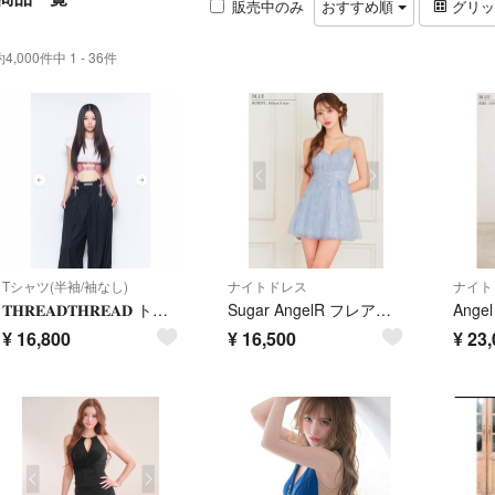
販売中のみ
おすすめ順
グリ
約4,000件中 1 - 36件
Tシャツ(半袖/袖なし)
ナイトドレス
ナイト
𝐓𝐇𝐑𝐄𝐀𝐃𝐓𝐇𝐑𝐄𝐀𝐃 トップス
Sugar AngelR フレアミニドレス ブルー
¥
16,800
¥
16,500
¥
23,