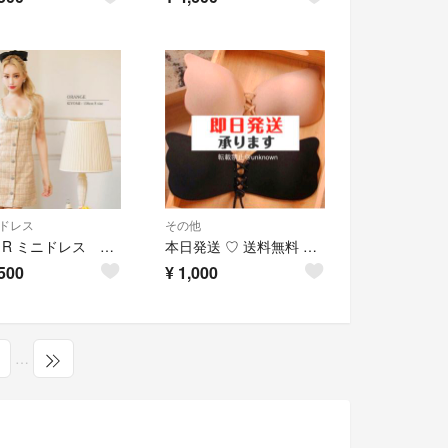
ドレス
その他
Angel R ミニドレス キャバドレス
本日発送 ♡ 送料無料 ♡ ヌーブラ NuBra 美盛り 激盛り 厚盛り 厚み
500
¥
1,000
…