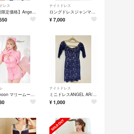
ドレス
ナイトドレス
【本日限定価格】Angel R エンジェルアール キャバドレス アンディ ローブドフルール ヴュート イルマ ジュエルズ
ロングドレスジャンマクレーンピンク
650
¥
7,000
レ
ナイトドレス
Malymoon マリームーン キャンディルミナスハートナース ピンク
ミニドレスANGEL AR/エンジェルアール ナイトドレス
80
¥
1,000