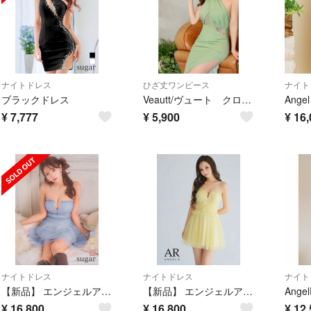
ナイトドレス
ひざ丈ワンピース
ナイト
ブラックドレス
Veautt/ヴュート クロスホルターネック ひざ丈 ミディアムドレス
¥
7,777
¥
5,900
¥
16,
ナイトドレス
ナイトドレス
ナイト
【新品】 エンジェルアール ミニドレス AR26804 ブルー フレア Sサイズ
【新品】 エンジェルアール ミニドレス AR26804 イエロー フレア Sサイズ
Ange
¥
16,800
¥
16,800
¥
12,