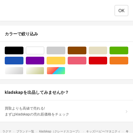
カラーで絞り込み
ブラック/黒色系
ホワイト/白色系
グレー/灰色系
ブラウン/茶色系
ベージュ系
グ
ブルー・ネイビー/青色系
パープル/紫色系
イエロー/黄色系
ピンク/桃色系
レッド/赤色系
オ
シルバー/銀色系
ゴールド/金色系
マルチカラー
kladskapを出品してみませんか？
買取よりも高値で売れる!
まずはkladskapの売れ筋価格をチェック
ラクマ
ブランド一覧
kladskap（クレードスコープ）
キッズ/ベビー/マタニティ
キ