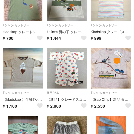
Tシャツ/カットソー
Tシャツ/カットソー
Tシャツ/カットソー
kladskap クレードスコープ 恐竜Tシャツ グリーン 120cm
110cm 男の子 クレードスコープ トミカ 半袖Tシャツ 工場作業車 はたらく車
Kladskap クレードスコープ マルチカラー ボーダー カメラ 刺繍 Tシャツ 130
¥
700
¥
1,444
¥
999
Tシャツ/カットソー
甚平/浴衣
Tシャツ/カットソー
【kladskap 】半袖Tシャツ120
【新品】クレードスコープ サメ JAWS 甚平 Lサイズ 110-120
【Bab Chip】新品 タグ付き 110 働く車、電車 半袖Tシャツ
¥
1,100
¥
2,800
¥
2,550