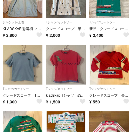
ジャケット/上着
Tシャツ/カットソー
Tシャツ/カットソー
KLADSKAP 恐竜柄 フード付きウィンドブレーカー
クレードスコープ 半袖シャツ クジラ柄 100cm
新品 クレードスコープ タンクトップ 90 緑 ボーダー 電車
¥
2,800
¥
2,000
¥
2,400
Tシャツ/カットソー
Tシャツ/カットソー
Tシャツ/カットソー
クレードスコープ Tシャツ 恐竜 110 迷彩
kladskap Tシャツ 恐竜 110 重ね着風
クレードスコープ 長袖Tシャツ 100cm 赤
¥
1,300
¥
1,500
¥
550