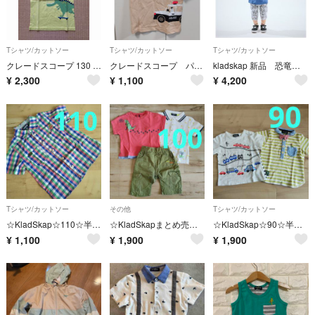
Tシャツ/カットソー
Tシャツ/カットソー
Tシャツ/カットソー
クレードスコープ 130 Tシャツ
クレードスコープ パトカー クマ Tシャツ
kladskap 新品 恐竜半袖Tシャツセットアップ 120
¥
2,300
¥
1,100
¥
4,200
Tシャツ/カットソー
その他
Tシャツ/カットソー
☆KladSkap☆110☆半袖チェック柄シャツ☆
☆KladSkapまとめ売り☆100☆半袖トップス☆パンツ☆3点
☆KladSkap☆90☆半袖トップス☆2点
¥
1,100
¥
1,900
¥
1,900