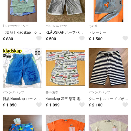
Tシャツ/カットソー
パンツ/スパッツ
その他
【美品】kladskap Tシャツ 120cm
KLÄDSKAP ハーフパンツ 110cm 重機 車デザイン
トレーナー
¥
880
¥
500
¥
1,500
パンツ/スパッツ
甚平/浴衣
パンツ/スパッツ
新品 kladskap ハーフパンツ 90cm 恐竜
kladskap 甚平 恐竜 電車柄 男の子 80〜90cm
クレードスコープ ズボン 120
¥
1,850
¥
1,099
¥
2,100