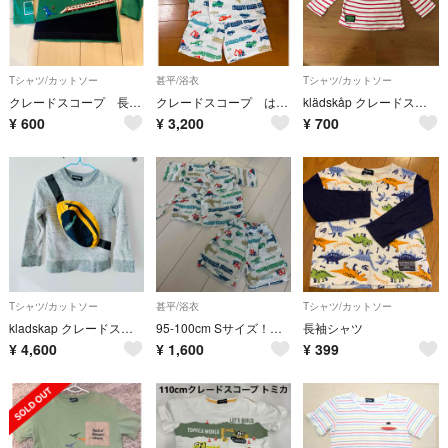
Tシャツ/カットソー
甚平/浴衣
Tシャツ/カットソー
クレードスコープ 長袖Tシャツ 100cm グリーン
クレードスコープ はたらくくるま甚兵衛 ｋl a ds k a p
klädskåp クレードスコープ 長袖Tシャツ 90cm ボーダー
¥
600
¥
3,200
¥
700
Tシャツ/カットソー
甚平/浴衣
Tシャツ/カットソー
kladskap クレードスコープ★長袖トレーナー 100
95-100cm Sサイズ！クレードスコープ甚平電車乗り物柄
長袖シャツ
¥
4,600
¥
1,600
¥
399