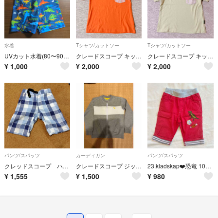
水着
Tシャツ/カットソー
Tシャツ/カットソー
UVカット水着(80〜90) 恐竜 klädskåp クレードスコープ
クレードスコープ キッズ Tシャツ 110㎝
クレードスコープ キッズ Tシャツ 110㎝
¥
1,000
¥
2,000
¥
2,000
パンツ/スパッツ
カーディガン
パンツ/スパッツ
クレッドスコープ ハーフパンツ 110
クレードスコープ ジップアップカーディガン
23.kladskap❤️恐竜 100センチ ズボン パンツ
¥
1,555
¥
1,500
¥
980