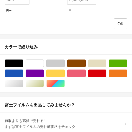
円〜
円
カラーで絞り込み
ブラック/黒色系
ホワイト/白色系
グレー/灰色系
ブラウン/茶色系
ベージュ系
グ
ブルー・ネイビー/青色系
パープル/紫色系
イエロー/黄色系
ピンク/桃色系
レッド/赤色系
オ
シルバー/銀色系
ゴールド/金色系
マルチカラー
富士フイルムを出品してみませんか？
買取よりも高値で売れる!
まずは富士フイルムの売れ筋価格をチェック