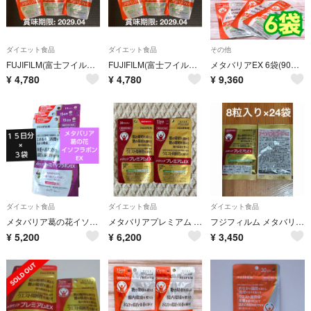
ダイエット食品
ダイエット食品
その他
FUJIFILM(富士フイルム) メタバリアEX 120粒×3袋 合計45日分(360粒) サプリ サラシア [機能性表示食品]
FUJIFILM(富士フイルム) メタバリアEX 120粒×3袋 合計45日分(360粒) サプリ サラシア [機能性表示食品]
メタバリアEX 6袋(90日分／720粒)
¥
4,780
¥
4,780
¥
9,360
ダイエット食品
ダイエット食品
ダイエット食品
メタバリア葛の花イソフラボンEX 15日分 ３袋セット 富士フィルム FUJIFILM
メタバリアプレミアム EX
フジフィルム メタバリアプレミアムEX （8粒入り×24袋）
¥
5,200
¥
6,200
¥
3,450