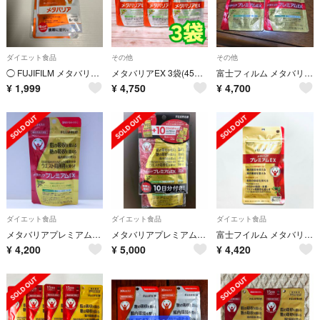
ダイエット食品
その他
その他
◯ FUJIFILM メタバリア 15日分 + 7日分 セット
メタバリアEX 3袋(45日分／360粒)
富士フィルム メタバリアプレミアムEX 120粒 2セット
¥
1,999
¥
4,750
¥
4,700
ダイエット食品
ダイエット食品
ダイエット食品
メタバリアプレミアムEX 30日分 240粒
メタバリアプレミアムEX 企画品 30日+10日分 320粒
富士フイルム メタバリアプレミアムEX 30日分 240粒
¥
4,200
¥
5,000
¥
4,420