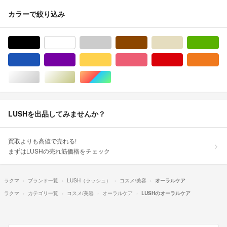
カラーで絞り込み
ブラック/黒色系
ホワイト/白色系
グレー/灰色系
ブラウン/茶色系
ベージュ系
グ
ブルー・ネイビー/青色系
パープル/紫色系
イエロー/黄色系
ピンク/桃色系
レッド/赤色系
オ
シルバー/銀色系
ゴールド/金色系
マルチカラー
LUSHを出品してみませんか？
買取よりも高値で売れる!
まずはLUSHの売れ筋価格をチェック
ラクマ
ブランド一覧
LUSH（ラッシュ）
コスメ/美容
オーラルケア
ラクマ
カテゴリ一覧
コスメ/美容
オーラルケア
LUSHのオーラルケア