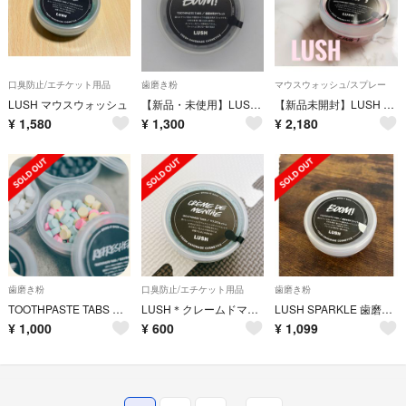
口臭防止/エチケット用品
歯磨き粉
マウスウォッシュ/スプレー
LUSH マウスウォッシュ
【新品・未使用】LUSH ﾗｯｼｭ ﾌﾞｰﾑ! ﾄｩｰｽﾍﾟｰｽﾄﾀﾌﾞ 50g
【新品未開封】LUSH マウスウォッシュ ジング ZING! 45g 希少
¥
1,580
¥
1,300
¥
2,180
歯磨き粉
口臭防止/エチケット用品
歯磨き粉
TOOTHPASTE TABS 歯磨き用タブレット
LUSH＊クレームドマント 10粒
LUSH SPARKLE 歯磨き用タブレット コーラ味
¥
1,000
¥
600
¥
1,099