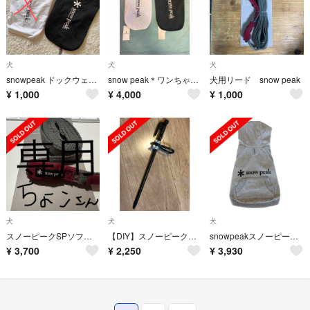
犬
犬
犬
snowpeak ドックウェア 犬服 スノーピーク
snow peak＊ワンちゃんようお洋服
犬用リード snow peak
¥
1,000
¥
4,000
¥
1,000
犬
犬
犬
スノーピークSPソフトリード S と スノーピーク SPテープチョーカーのセット
【DIY】スノーピーク✳︎ドッグアンカー
snowpeakスノーピーク Dog Parka Grey3L 犬 服 グレー
¥
3,700
¥
2,250
¥
3,930