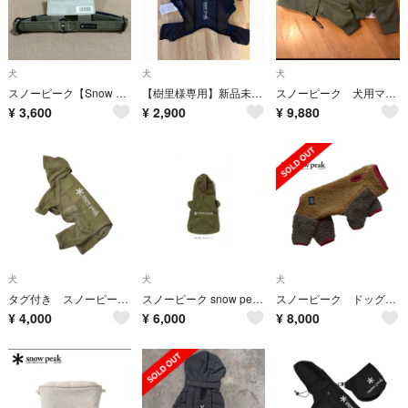
犬
犬
犬
スノーピーク【Snow Peak】テープチョーカー Mサイズ 首輪 犬 散歩
【樹里様専用】新品未使用 スノーピークSnow Peak Dog
スノーピーク 犬用マウンテンパーカー
¥
3,600
¥
2,900
¥
9,880
犬
犬
犬
タグ付き スノーピーク ドッグメッシュジャケット
スノーピーク snow peak Dog Parka 新品未使用6L
スノーピーク ドッグフリースジャケット Lサイズ
¥
4,000
¥
6,000
¥
8,000