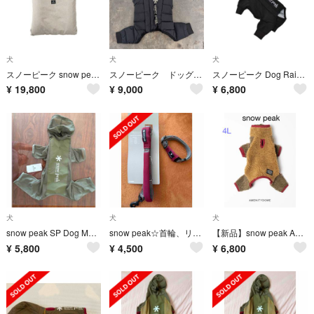
犬
犬
犬
スノーピーク snow peak ドッグオフトン L PT-095 [犬用寝袋]
スノーピーク ドッグダウンジャケット
スノーピーク Dog Rain Jacket 犬服 ドッグウェア 新品タグ付き
¥
19,800
¥
9,000
¥
6,800
犬
犬
犬
snow peak SP Dog Mesh Jacket
snow peak☆首輪、リード
【新品】snow peak AMENITYDOME フリースウェア 犬服 4L
¥
5,800
¥
4,500
¥
6,800