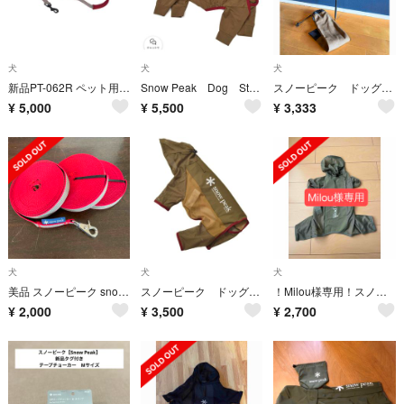
犬
犬
犬
新品PT-062R ペット用ソフトリード、散歩や訓練に便利です
Snow Peak Dog Stretch Guard 2L Pro
スノーピーク ドッグアンカー50
¥
5,000
¥
5,500
¥
3,333
犬
犬
犬
美品 スノーピーク snow peak プレイングリード
スノーピーク ドッグ メッシュジャケット Sサイズ
！Milou様専用！スノーピーク ドッグメッシュジャケット 3L
¥
2,000
¥
3,500
¥
2,700