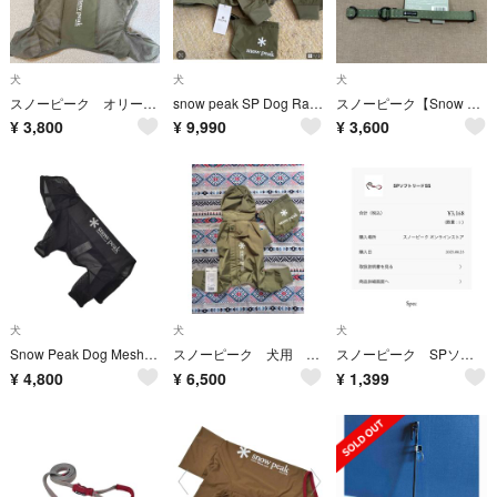
犬
犬
犬
スノーピーク オリーブ 防虫メッシュパーカー犬服
snow peak SP Dog Rain Jacket オリーブ L
スノーピーク【Snow Peak】テープチョーカー Lサイズ 首輪 犬 散歩
¥
3,800
¥
9,990
¥
3,600
犬
犬
犬
Snow Peak Dog Mesh Jacket 3L
スノーピーク 犬用 レインジャケット M
スノーピーク SPソフトリードSS
¥
4,800
¥
6,500
¥
1,399