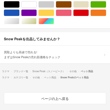
ブラック/黒色系
ホワイト/白色系
グレー/灰色系
ブラウン/茶色系
ベージュ系
グ
ブルー・ネイビー/青色系
パープル/紫色系
イエロー/黄色系
ピンク/桃色系
レッド/赤色系
オ
シルバー/銀色系
ゴールド/金色系
マルチカラー
Snow Peakを出品してみませんか？
買取よりも高値で売れる!
まずはSnow Peakの売れ筋価格をチェック
ラクマ
ブランド一覧
Snow Peak（スノーピーク）
その他
ペット用品
ラクマ
カテゴリ一覧
その他
ペット用品
Snow Peakのペット用品
ページの上へ戻る