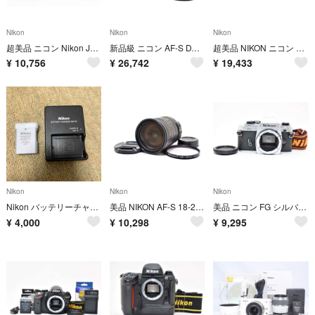
Nikon
Nikon
Nikon
超美品 ニコン Nikon J1 ホワイト ショット数 2,258枚 M807
新品級 ニコン AF-S DX 18-200mm f3.5-5.6 G M159
超美品 NIKON ニコン D300 デジタル ボディ H282
¥
10,756
¥
26,742
¥
19,433
Nikon
Nikon
Nikon
Nikon バッテリーチャージャー MH-24 と バッテリー
美品 NIKON AF-S 18-200mm F3.5-5.6G ED H196
美品 ニコン FG シルバー フィルムカメラボディ モルト新品交換済 H149
¥
4,000
¥
10,298
¥
9,295