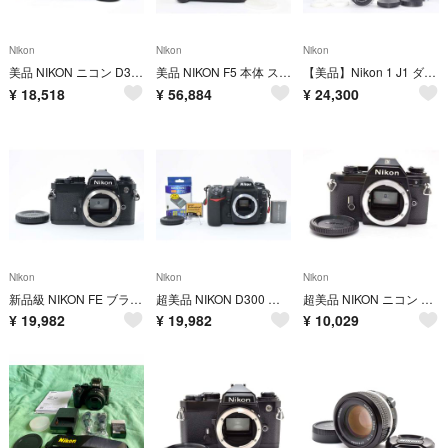
Nikon
Nikon
Nikon
美品 NIKON ニコン D3200 デジタル一眼レフ ボディ H011
美品 NIKON F5 本体 ストラップ付 フィルムカメラ モルト良好 M849
【美品】Nikon 1 J1 ダブルズームキット ホワイト ニコンワン
¥
18,518
¥
56,884
¥
24,300
Nikon
Nikon
Nikon
新品級 NIKON FE ブラック フィルムカメラ モルト新品交換済 H366
超美品 NIKON D300 ニコン デジタル ボディ H136
超美品 NIKON ニコン EM フィルムカメラ モルト新品交換済 H359
¥
19,982
¥
19,982
¥
10,029