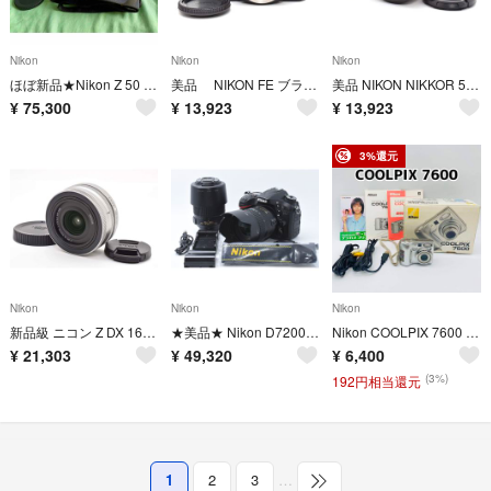
Nikon
Nikon
Nikon
ほぼ新品★Nikon Z 50 本体 ミラーレス一眼レフ★ボディ レンズ付き！
美品 NIKON FE ブラック フィルムカメラ モルト新品交換済 H469
美品 NIKON NIKKOR 50mm F1.4 MF レンズ B700
¥
75,300
¥
13,923
¥
13,923
3%還元
Nikon
Nikon
Nikon
新品級 ニコン Z DX 16-50mm F3.5-6.3 シルバー H474
★美品★ Nikon D7200 ダブルレンズセット
Nikon COOLPIX 7600 シルバー 単3電池駆動
¥
21,303
¥
49,320
¥
6,400
(3%)
192円相当還元
1
2
3
…