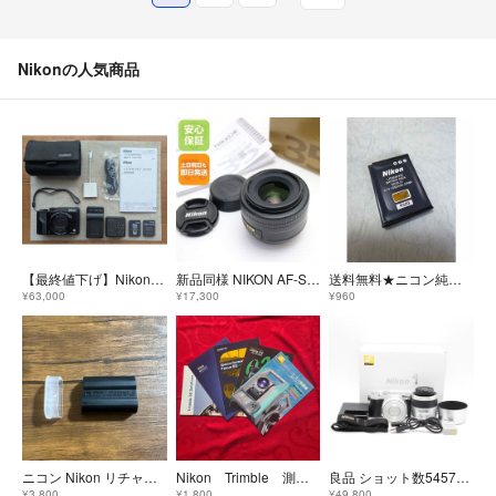
Nikonの人気商品
【最終値下げ】Nikon COOLPIX A1000 社外付属品付き ※作例あり
新品同様 NIKON AF-S DX NIKKOR 35mm f/1.8G 単焦点レンズ Fマウント 即日発送 土日祝発送OK
送料無料★ニコン純正品 EN-EL12★電池パック Nikon バッテリー
¥63,000
¥17,300
¥960
ニコン Nikon リチャージャブルバッテリー EN-EL15C
Nikon Trimble 測量カタログ5冊セット
良品 ショット数5457回 Nikon ニコン ミラーレス一眼 Nikon1 J5 シルバー ダブルズームレンズキット
¥3,800
¥1,800
¥49,800