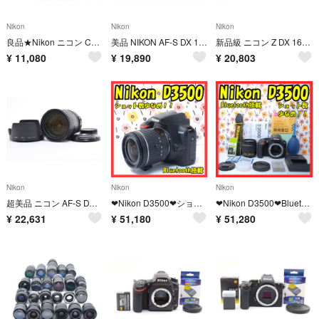
Nikon
Nikon
Nikon
良品★Nikon ニコン COOLPIX S3500★6172
美品 NIKON AF-S DX 18-200mm F3.5-5.6G H424
新品級 ニコン Z DX 16-50mm F3.5-6.3 ブラック H405
¥
11,080
¥
19,890
¥
20,803
Nikon
Nikon
Nikon
超美品 ニコン AF-S DX 18-200mm F3.5-5.6G H425
❤Nikon D3500❤ショット数少なめ！❤Bluetooth搭載❤美品
❤Nikon D3500❤Bluetooth搭載❤美品❤ショット数少なめ！❤
¥
22,631
¥
51,180
¥
51,280