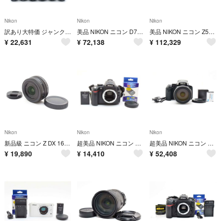
Nikon
Nikon
Nikon
訳あり大特価 ジャンク MF NIKON CANON 合計23個 M557
美品 NIKON ニコン D750 デジタル ボディ H434
美品 NIKON ニコン Z50II ボディ デジタル H414
¥
22,631
¥
72,138
¥
112,329
Nikon
Nikon
Nikon
新品級 ニコン Z DX 16-50mm F3.5-6.3 ブラック H205
超美品 NIKON ニコン D5000 デジタル ボディ H239
超美品 NIKON ニコン COOLPIX クールピクス P900 M687
¥
19,890
¥
14,410
¥
52,408