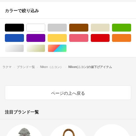
カラーで絞り込み
ブラック/黒色系
ホワイト/白色系
グレー/灰色系
ブラウン/茶色系
ベージュ系
グ
ブルー・ネイビー/青色系
パープル/紫色系
イエロー/黄色系
ピンク/桃色系
レッド/赤色系
オ
シルバー/銀色系
ゴールド/金色系
マルチカラー
ラクマ
ブランド一覧
Nikon（ニコン）
Nikon(ニコン)の値下げアイテム
ページの上へ戻る
注目ブランド一覧