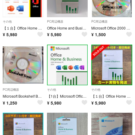
その他
PC周辺機器
PC周辺機器
【１台】Office Home & Business 2024 for Mac
Office Home and Business 2024 1PCオンライン認証
Microsoft Office 2000 & Service Pack 2
¥
5,980
¥
5,980
¥
1,500
PC周辺機器
その他
その他
Microsoft Bookshelf Basic CD-ROM
【1台】Microsoft Office Home & Busines 2024
【１台】Office Home & Business 2024 for Mac
¥
1,250
¥
5,980
¥
5,980