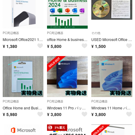
PC周辺機器
PC周辺機器
その他
Microsoft Office2021 1PC for Mac 最新OSに対応
office Home & business 2024 Windows用 永続版
USED Microsoft Office Professional 2010（Window版）インストールCD
¥
1,380
¥
5,800
¥
1,500
PC周辺機器
PC周辺機器
PC周辺機器
Office Home and Business 2024 1PCオンライン認証
Windows 11 Pro パッケージ版 日本語版
Windows 11 Home パッケージ版 日本語版
¥
5,980
¥
3,800
¥
3,800
3%還元