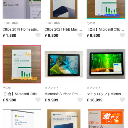
PC周辺機器
PC周辺機器
その他
Office 2019 Home&Business 1PC用
Office 2021 H&B Mac 永続 カード版
【2台】Microsoft Office Home &Business 2024
¥
1,880
¥
9,800
¥
9,800
その他
タブレット
タブレット
【1台】Microsoft Office Home & Busines 2024
Microsoft Surface Pro 第5世代CoreM3 4G 128G
マイクロソフトMicrosoft Surface Pro6 i5 8G 128G
¥
5,980
¥
9,999
¥
18,999