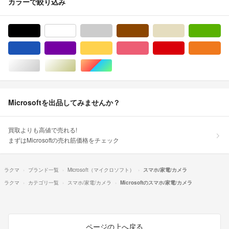
カラーで絞り込み
ブラック/黒色系
ホワイト/白色系
グレー/灰色系
ブラウン/茶色系
ベージュ系
グ
ブルー・ネイビー/青色系
パープル/紫色系
イエロー/黄色系
ピンク/桃色系
レッド/赤色系
オ
シルバー/銀色系
ゴールド/金色系
マルチカラー
Microsoftを出品してみませんか？
買取よりも高値で売れる!
まずはMicrosoftの売れ筋価格をチェック
ラクマ
ブランド一覧
Microsoft（マイクロソフト）
スマホ/家電/カメラ
ラクマ
カテゴリ一覧
スマホ/家電/カメラ
Microsoftのスマホ/家電/カメラ
ページの上へ戻る