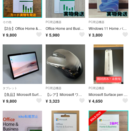
その他
PC周辺機器
PC周辺機器
【2台】Office Home & Business 2024 for Mac
Office Home and Business 2024 1PCオンライン認証
Windows 11 Home パッケージ版 日本語版
¥
9,800
¥
5,980
¥
3,800
タブレット
PC周辺機器
PC周辺機器
【良品】Microsoft Surface Go 2 BT91%
【レア】Microsoft ワイヤレスマウス Mobile Mouse 3000
Microsoft Surface pen サーフェスタッチペン/新品同等
¥
9,800
¥
3,323
¥
4,650