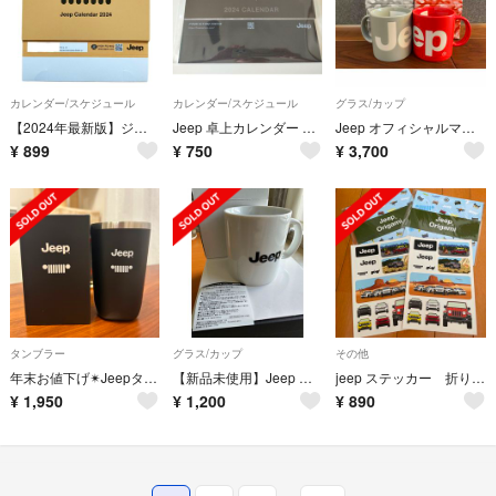
カレンダー/スケジュール
カレンダー/スケジュール
グラス/カップ
【2024年最新版】ジープ Jeep 公式カレンダー オリジナル 卓上カレンダー
Jeep 卓上カレンダー 2024年版
Jeep オフィシャルマグカップ グレー レッド 新品未使用
¥
899
¥
750
¥
3,700
タンブラー
グラス/カップ
その他
年末お値下げ✴︎Jeepタンブラー
【新品未使用】Jeep マグカップ
jeep ステッカー 折り紙 セット
¥
1,950
¥
1,200
¥
890