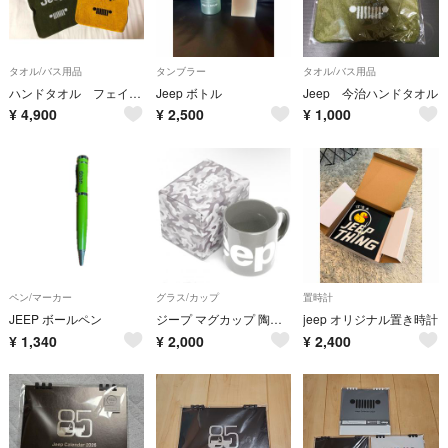
タオル/バス用品
タンブラー
タオル/バス用品
ハンドタオル フェイスタオル
Jeep ボトル
Jeep 今治ハンドタオル
¥
4,900
¥
2,500
¥
1,000
ペン/マーカー
グラス/カップ
置時計
JEEP ボールペン
ジープ マグカップ 陶器製
jeep オリジナル置き時計
¥
1,340
¥
2,000
¥
2,400