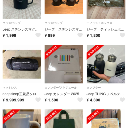
グラス/カップ
グラス/カップ
ティッシュボックス
Jeep ステンレスマグカップ
ジープ ステンレスマグ300ml(2つ)
ジープ ティッシュボックス Jeep ティッシュBOX
¥
1,999
¥
899
¥
1,800
マットレス
カレンダー/スケジュール
タンブラー
deepsleep正規品ソロマットエアマットジープラングラーアンリミテッド
Jeep カレンダー 2025
Jeep THING ノベルティ ジープ 真空ステンレスボトル 新品 ホワイト
¥
9,999,999
¥
1,500
¥
4,300