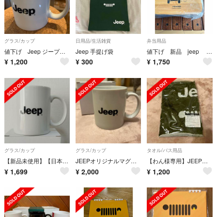
グラス/カップ
日用品/生活雑貨
弁当用品
値下げ Jeep ジープ マグカップ
Jeep 手提げ袋
値下げ 新品 jeep ノベルティ バンブーファイバー 保存容器 弁当箱
¥
1,200
¥
300
¥
1,750
グラス/カップ
グラス/カップ
タオル/バス用品
【新品未使用】【日本製】【Jeep】マグカップ
JEEPオリジナルマグカップ
【わん様専用】JEEPオリジナル今治フェイスタオル
¥
1,699
¥
2,000
¥
1,200