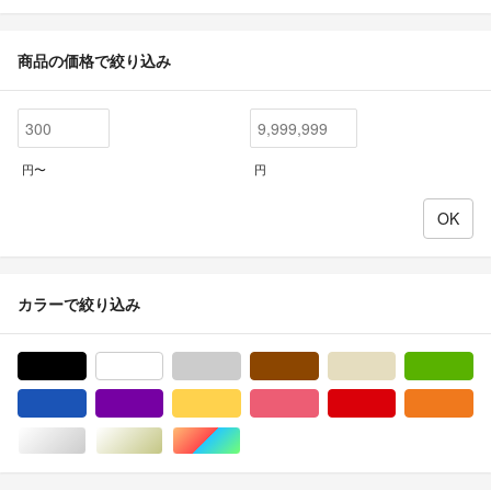
商品の価格で絞り込み
円〜
円
カラーで絞り込み
ブラック/黒色系
ホワイト/白色系
グレー/灰色系
ブラウン/茶色系
ベージュ系
グ
ブルー・ネイビー/青色系
パープル/紫色系
イエロー/黄色系
ピンク/桃色系
レッド/赤色系
オ
シルバー/銀色系
ゴールド/金色系
マルチカラー