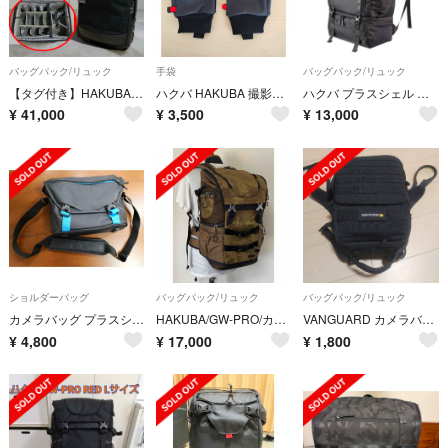
バッグパック/リュック
手袋
バッグパック/リュック
【タグ付き】HAKUBA / エアポートローラー X-Pac / カメラキャリー
ハクバ HAKUBA 撮影用手袋 エブリデイフォトグローブ [Mサイズ ブラック
ハクバ プラスシェル トレック 04 バックパック 18 カメラバッグ
¥
41,000
¥
3,500
¥
13,000
ショルダーバッグ
バッグパック/リュック
バッグパック/リュック
カメラバッグ プラスシェル レジスト02 ショルダーバッグ
HAKUBA/GW-PRO/カメラバッグ/リュック/迷彩/カモ/ミリタリー/美品
VANGUARD カメラバッグ
¥
4,800
¥
17,000
¥
1,800