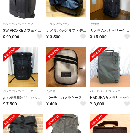
バッグパック/リュック
ショルダーバッグ
その他
GW-PRO RED フェイスゲートローラー02 SGWPR-FGR2XB
カメラバッグ ルフトデザイン アーバンライト ショルダーバッグ
カメラ入れキャリーケース お値下げ
¥
20,000
¥
3,500
¥
15,000
バッグパック/リュック
その他
バッグパック/リュック
yuto様専用出品。ハクバ カメラバッグ マルチゲートL SGWPR-MGL
ポーチ カメラケース
HAKUBAカメラリュック
¥
7,500
¥
400
¥
3,800