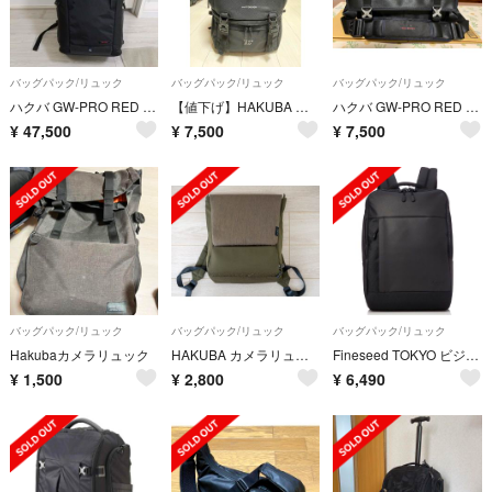
バッグパック/リュック
バッグパック/リュック
バッグパック/リュック
ハクバ GW-PRO RED バックパック マルチモード02 L
【値下げ】HAKUBA カメラリュック ルフトデザイン トレック20
ハクバ GW-PRO RED SGWPR-MAL sizeＬ
¥
47,500
¥
7,500
¥
7,500
バッグパック/リュック
バッグパック/リュック
バッグパック/リュック
Hakubaカメラリュック
HAKUBA カメラリュック LUXXe ポリゴン バックパック
Fineseed TOKYO ビジネスリュック
¥
1,500
¥
2,800
¥
6,490