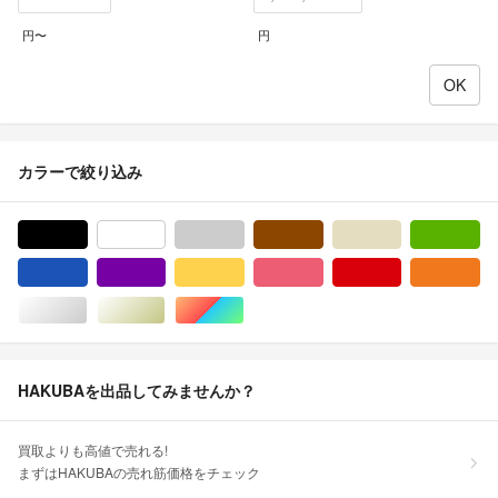
円〜
円
カラーで絞り込み
ブラック/黒色系
ホワイト/白色系
グレー/灰色系
ブラウン/茶色系
ベージュ系
グ
ブルー・ネイビー/青色系
パープル/紫色系
イエロー/黄色系
ピンク/桃色系
レッド/赤色系
オ
シルバー/銀色系
ゴールド/金色系
マルチカラー
HAKUBAを出品してみませんか？
買取よりも高値で売れる!
まずはHAKUBAの売れ筋価格をチェック