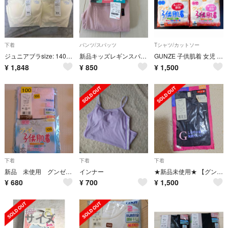
下着
パンツ/スパッツ
Tシャツ/カットソー
ジュニアブラsize: 140胸囲64〜72ピエクレール2枚セットPCD8370
新品キッズレギンスパンツ130サイズ
GUNZE 子供肌着 女児 男児 女の子用 男の子用 160サイズ 長袖 肌着
¥
1,848
¥
850
¥
1,500
下着
下着
下着
新品 未使用 グンゼ ショーツ 100
インナー
★新品未使用★ 【グンゼ】 ブルマ 160
¥
680
¥
700
¥
1,500