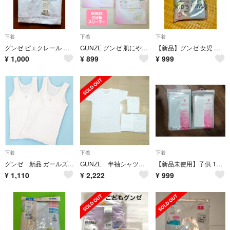
下着
下着
下着
グンゼ ピエクレール 肌着 綿100% 150cm ホワイト タグ付き 未使用
GUNZE グンゼ 肌にやさしい コットン100% スリーマー 2枚組 110
【新品】グンゼ 女児 ショーツ 110 2枚 綿100% 抗菌防臭 部屋干し対応
¥
1,000
¥
899
¥
999
下着
下着
下着
グンゼ 新品 ガールズ タンクトップ 綿100% 2枚セット 110サイズ
GUNZE 半袖シャツ Tシャツ インナー 肌着 160cm
【新品未使用】子供 130 キャミソール2枚 GUNZE グンゼ快適楽ちんドライインナー 下着 女の子 ガール ボディクーラー
¥
1,110
¥
2,222
¥
999