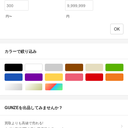
円〜
円
カラーで絞り込み
ブラック/黒色系
ホワイト/白色系
グレー/灰色系
ブラウン/茶色系
ベージュ系
グ
ブルー・ネイビー/青色系
パープル/紫色系
イエロー/黄色系
ピンク/桃色系
レッド/赤色系
オ
シルバー/銀色系
ゴールド/金色系
マルチカラー
GUNZEを出品してみませんか？
買取よりも高値で売れる!