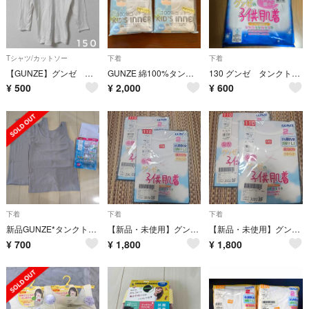
Tシャツ/カットソー
下着
下着
【GUNZE】グンゼ 長袖カットソー 150 ホワイト
GUNZE 綿100%タンクトップ 子供肌着 2枚組
130 グンゼ タンクトップ 女の子
¥
500
¥
2,000
¥
600
下着
下着
下着
新品GUNZE*タンクトップ（150）
【新品・未使用】グンゼ 肌着 110cm 2枚組×2点
【新品・未使用】グンゼ 肌着 110cm 2枚組×2点
¥
700
¥
1,800
¥
1,800