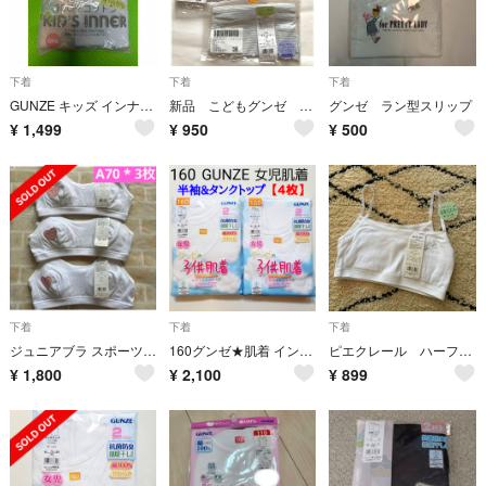
下着
下着
下着
GUNZE キッズ インナー 半袖シャツ 2枚組 130cm×2セット
新品 こどもグンゼ ハーフショーツ 女の子 pisca pisca シームレス
グンゼ ラン型スリップ
¥
1,499
¥
950
¥
500
下着
下着
下着
ジュニアブラ スポーツブラ A70 GUNZE グンゼ 3枚 ピエクレール 白
160グンゼ★肌着 インナー★半袖 タンクトップ★綿100% 通年★白★女の子
ピエクレール ハーフトップ 150
¥
1,800
¥
2,100
¥
899