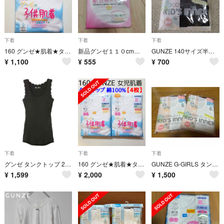
下着
下着
下着
160 グンゼ★肌着★タンクトップ★綿100% 通年★白★女の子★2枚入り
新品グンゼ１１０cm肌着
GUNZE 140サイズ半袖 肌着 1枚
¥
1,100
¥
555
¥
700
下着
下着
下着
グンゼ タンクトップ 2枚組 ガールズ ブラツク 160
160 グンゼ★肌着★タンクトップ★綿100% 通年★白★女の子★水色 リボン付
GUNZE G-GIRLS タンクトップ 4枚セット
¥
1,599
¥
2,000
¥
1,500