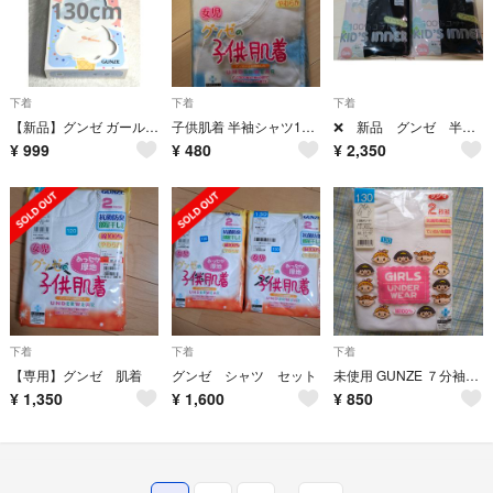
下着
下着
下着
【新品】グンゼ ガールズタンクトップ 綿100%3枚セット 130cm
子供肌着 半袖シャツ150cm 2枚入
❌️ 新品 グンゼ 半袖シャツ 黒 150
¥
999
¥
480
¥
2,350
下着
下着
下着
【専用】グンゼ 肌着
グンゼ シャツ セット
未使用 GUNZE ７分袖スリーマー ２枚組 130
¥
1,350
¥
1,600
¥
850