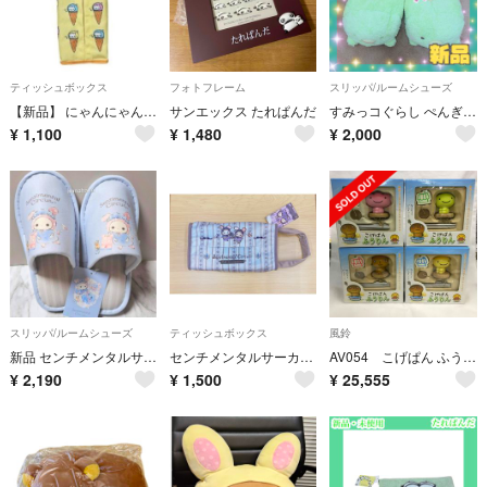
ティッシュボックス
フォトフレーム
スリッパ/ルームシューズ
【新品】 にゃんにゃんにゃんこ ティッシュケース アベイル
サンエックス たれぱんだ
すみっコぐらし ぺんぎん？ ふわふわぬいぐるみスリッパ
¥
1,100
¥
1,480
¥
2,000
スリッパ/ルームシューズ
ティッシュボックス
風鈴
新品 センチメンタルサーカス シャッポ スリッパ Mサイズ ブルー サンエックス
センチメンタルサーカス ティッシュカバー
AV054 こげぱん ふうりん 風鈴 レア サンエックス 4個セット
¥
2,190
¥
1,500
¥
25,555