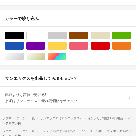
カラーで絞り込み
ブラック/黒色系
ホワイト/白色系
グレー/灰色系
ブラウン/茶色系
ベージュ系
グ
ブルー・ネイビー/青色系
パープル/紫色系
イエロー/黄色系
ピンク/桃色系
レッド/赤色系
オ
シルバー/銀色系
ゴールド/金色系
マルチカラー
サンエックスを出品してみませんか？
買取よりも高値で売れる!
まずはサンエックスの売れ筋価格をチェック
ラクマ
ブランド一覧
サンエックス（サンエックス）
インテリア/住まい/日用品
イ
ンテリア小物
ラクマ
カテゴリ一覧
インテリア/住まい/日用品
インテリア小物
サンエックスのイ