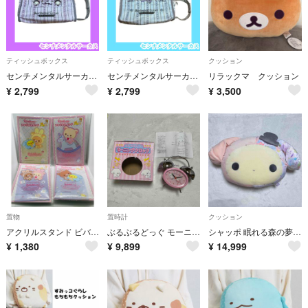
ティッシュボックス
ティッシュボックス
クッション
センチメンタルサーカス ティッシュケースカバー うさぎ ピンク紫パープル15周年
センチメンタルサーカス ティッシュケースカバー 水色 うさぎ 15周年 グレー
リラックマ クッション
¥
2,799
¥
2,799
¥
3,500
置物
置時計
クッション
アクリルスタンド ビバリラッくじ Part53 全4種類 新品･ラスト１セット
ぶるぶるどっぐ モーニングクロック 置時計 平成 レトロ
シャッポ 眠れる森の夢羊テーマ スーパーもーちもちクッション
¥
1,380
¥
9,899
¥
14,999