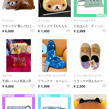
クッション
クッション
ティッシュボックス
リラックマ 癒しのひと時用リラックスクッション 約45cm
リラックマ【もちもちクッション】
たれぱんだ ティッシュケースカバー サンエックス 黄緑 エメラルドグリーンパンダ
¥
6,000
¥
1,400
¥
2,999
モビール
スリッパ/ルームシューズ
スリッパ/ルームシューズ
平成レトロ人気急上昇中【非売品】こげぱん モビール (すみっこに置いてね)
リラックマ ルームシューズ
リラックマ洗えるルームシューズ23-25cm
¥
4,000
¥
1,999
¥
2,500