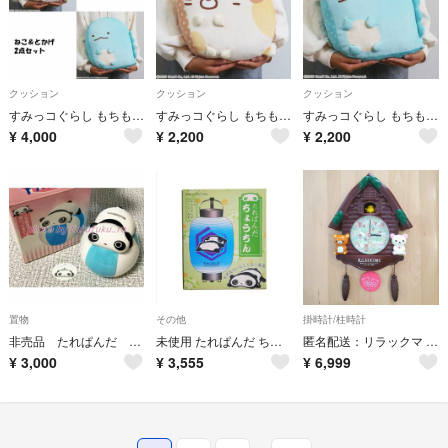
クッション
クッション
クッション
すみっコぐらし もちもちねこ＆もちもちとかげ クッション2点セット
すみっコぐらし もちもちねこ クッション
すみっコぐらし もちもちとかげ クッション
¥
4,000
¥
2,200
¥
2,200
置物
その他
掛時計/柱時計
非売品 たれぱんだ とうきばんく 貯金箱 陶器 新品 サンエックス SAN-X
未使用 たれぱんだ ちょうちん サンリオ インテリア レア サンエックス 飾り
匿名配送：リラックマ コリラックマと新しいお友達 ムービングクロック 振り子時計
¥
3,000
¥
3,555
¥
6,999