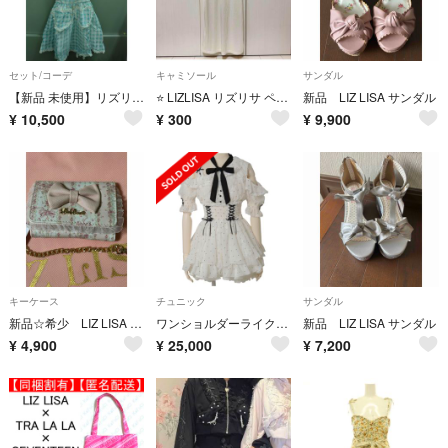
セット/コーデ
キャミソール
サンダル
【新品 未使用】リズリサ LIZ LISA トップス ボトム セット コーデ
⭐️ LIZLISA リズリサ ペチコート キャミソール ワンピース⭐️
新品 LIZ LISA サンダル
¥
10,500
¥
300
¥
9,900
キーケース
チュニック
サンダル
新品☆希少 LIZ LISA キーケース
ワンショルダーライクシフォンチュニック ローティアードミニスカパンセット販売
新品 LIZ LISA サンダル
¥
4,900
¥
25,000
¥
7,200