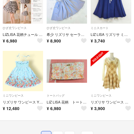
ひざ丈ワンピース
ひざ丈ワンピース
ミニスカート
LIZLISA 花柄チュール ニット切替ワンピース リボン ガーリー フェミニン
希少 リズリサ セーラー ワンピース ブルー Y2K LIZLISA 平成 地雷
LIZ LISA リズリサ ミニ スカート 姫 ギャル 姫 カジ 平成 Y2K ロリ himegyaru himekaji マリン セーラー レース 編み上げ タック フレア サイズ 0 ネイビー系 C63
¥
6,980
¥
8,900
¥
3,740
ミニワンピース
トートバッグ
ミニワンピース
リズリサ ワンピース Y2K 平成ギャル リズメロ 平成レトロ 00s 姫ロリ
LIZ LISA 花柄 トートバッグ
リズリサ ワンピース ベージュ ピンク チェック柄 ピーターパンカラー 長袖
¥
12,480
¥
6,980
¥
3,900