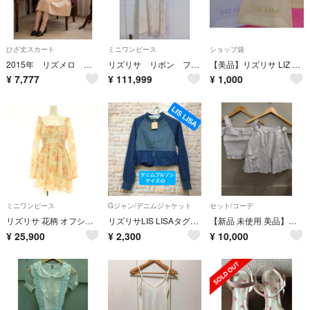
ひざ丈スカート
ミニワンピース
ショップ袋
2015年 リズメロ フレアスカート ピンクベージュ系 Lサイズ
リズリサ リボン フリル キャミ ワンピース
【美品】リズリサ LIZ LISA 不織布 ショッパー ショ袋 4枚セット
¥
7,777
¥
111,999
¥
1,000
ミニワンピース
Gジャン/デニムジャケット
セット/コーデ
リズリサ 花柄 オフショル ミニワンピース 長袖 0 アイボリー ピンク
リズリサLIS LISAタグ付きデニムフリルジャケット RT0862
【新品 未使用 美品】リズリサ LIZ LISA ストライプ柄 セットアップ
¥
25,900
¥
2,300
¥
10,000