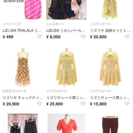
トートバッグ
ミニスカート
ミニワンピース
LIZ LISA TRALALA リズリサ トートバッグ ピンク エコバッグ
LIZLISA リボンパーカーセットアップ スカート
リズリサ 花柄キャミミニワンピース 花柄 フリル M アイボリー マルチカラー
¥
499
¥
6,000
¥
20,900
ひざ丈ワンピース
ミニワンピース
ミニワンピース
リズリサ チェックティアードキャミワンピース 膝丈 レース コットン
リズリサ レース襟ニットワンピース ミニ 長袖 F ライトベージュ アイボリー
リズリサ レース襟ニットワンピース ミニ 長袖 ファー F ピンク
¥
20,900
¥
25,900
¥
15,900