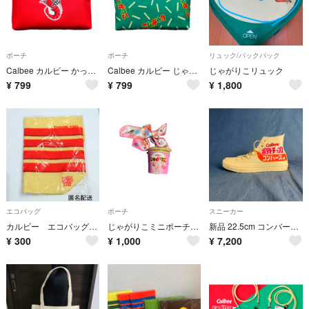
ポーチ
ポーチ
リュック/バックパック
Calbee カルビー かっぱえびせん ポーチ
Calbee カルビー じゃがりこ ポーチ
じゃがりこリュック
¥
799
¥
799
¥
1,800
エコバッグ
ポーチ
スニーカー
カルビー エコバッグ 大収穫祭 2025
じゃがりこミニポーチ たらこバター
新品 22.5cm コンバース オールスター(R) カルビー ポテトチップスHI
¥
300
¥
1,000
¥
7,200