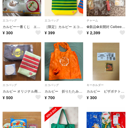
エコバッグ
エコバッグ
チャーム
カルビー一番くじ エコバッグ、ダイカット付箋、ヘアクリップ
［限定］カルビー エコバッグ ポテトチップス50周年記念 非売品 のりしお
✿新品✿未開封 Calbee カルビー プラス ミニチュアマーカー ５種 コンプ
¥
300
¥
399
¥
2,399
エコバッグ
エコバッグ
キーホルダー
カルビー オリジナル商品 3点
カルビー 折りたたみエコバッグ オレンジ
カルビー ピザポテト メタルキーホルダー
¥
500
¥
700
¥
300