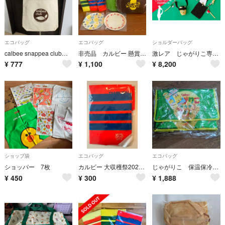
エコバッグ
エコバッグ
ショルダーバッグ
calbee snappea club帆布素材 エコバッグ
非売品 カルビー 懸賞 当選品セット売り
激レア じゃがりこ専用ホルダー 「じゃがりこ と」Makuake 日本製
¥
777
¥
1,100
¥
8,200
ショップ袋
エコバッグ
エコバッグ
ショッパー 7枚
カルビー 大収穫祭2025 オリジナルエコバッグ
じゃがりこ 保温保冷バッグ
¥
450
¥
300
¥
1,888