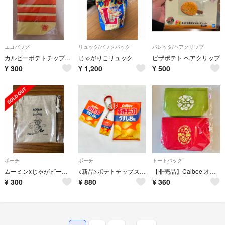
エコバッグ
リュック/バックパック
バレッタ/ヘアクリップ
カルビーポテトチップス50周年記念エコバッグ
じゃがりこリュック
ピザポテト ヘアクリップ
¥
300
¥
1,200
¥
500
ポーチ
ポーチ
トートバッグ
ムーミンxじゃがビー シャンブリック巾着 カルビー【非売品】【未開封】
<新品>ポテトチップス うすしお マルチケース カラビナ PVCポーチ
【非売品】Calbee オリジナル エコフェルトミニバッグ 2点セット
¥
300
¥
880
¥
360