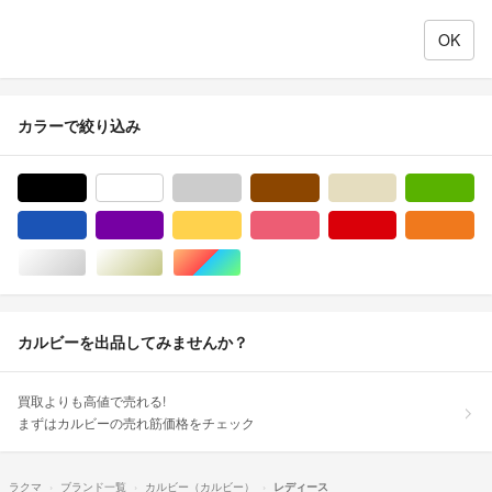
カラーで絞り込み
ブラック/黒色系
ホワイト/白色系
グレー/灰色系
ブラウン/茶色系
ベージュ系
グ
ブルー・ネイビー/青色系
パープル/紫色系
イエロー/黄色系
ピンク/桃色系
レッド/赤色系
オ
シルバー/銀色系
ゴールド/金色系
マルチカラー
カルビーを出品してみませんか？
買取よりも高値で売れる!
まずはカルビーの売れ筋価格をチェック
ラクマ
ブランド一覧
カルビー（カルビー）
レディース