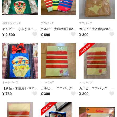
ボストンバッグ
エコバッグ
エコバッグ
カルビー じゃがりこサラダ 2WAY ボストンバッグ
カルビー 大収穫祭 2025 オリジナルエコバッグ 3点セット
カルビー大収穫祭2021オリジナルエコバッグ
¥
2,500
¥
690
¥
300
トートバッグ
エコバッグ
エコバッグ
【新品・未使用】Calbee トートバッグ じゃがりこ じゃがバター B5
カルビー エコバッグ 非売品 2025
カルビーエコバッグ 非売品
¥
780
¥
300
¥
300