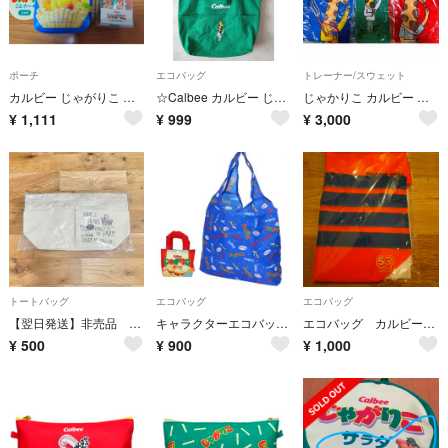
ポーチ
エコバッグ
トレーナー/スウェット
カルビー じゃがりこ ミニポーチ＆コインホルダー セット
☆Calbee カルビー じゃがりこ トートバッグ グリーン☆
じゃかりこ カルビー トレーナー 靴下
¥
1,111
¥
999
¥
3,000
トートバッグ
エコバッグ
エコバッグ
【翌日発送】非売品 カルビー大収穫祭 ベジトート 未使用トートバッグ【即購入可】
キャラクターエコバッグ じゃがりこチーズ
エコバッグ カルビー大収穫祭2025
¥
500
¥
900
¥
1,000