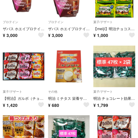
プロテイン
プロテイン
菓子/デザート
ザバス ホエイプロテイン100 マルチビタミン＆ミネラル ミルクショコラ風味(900g)
ザバス ホエイプロテイン100 マルチビタミン＆ミネラル ミルクショコラ風味(900g)
【meiji】明治チョコスナックたけのこの里32g×6袋
¥
3,000
¥
3,000
¥
1,000
菓子/デザート
その他
菓子/デザート
【明治】ガルボ（チョコ・つぶ練り苺・こく旨キャラメル）3種×各3袋（合計9袋）
明治 ミチタス 栄養サポートミルク(20g×10袋)
明治 チョコレート効果 カカオ 72% 標準47枚 × 2袋 約 94枚
¥
1,420
¥
680
¥
1,799