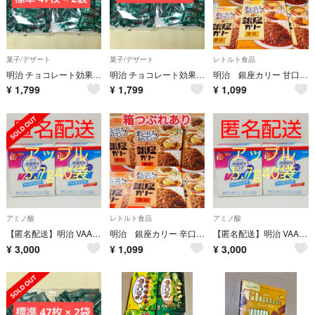
菓子/デザート
菓子/デザート
レトルト食品
明治 チョコレート効果 カカオ 72% 標準47枚 × 2袋 約 94枚
明治 チョコレート効果 カカオ 72% 標準47枚 × 2袋 約 94枚
明治 銀座カリー 甘口 温めいらず レトルトカレー 6箱 【箱つぶれあり】
¥
1,799
¥
1,799
¥
1,099
アミノ酸
レトルト食品
アミノ酸
【匿名配送】明治 VAAM(ヴァーム) パウダー アップル風味 20袋2箱
明治 銀座カリー 辛口 温めいらず レトルトカレー 6箱 【箱つぶれあり】
【匿名配送】明治 VAAM(ヴァーム) パウダー アップル風味 20袋2箱
¥
3,000
¥
1,099
¥
3,000