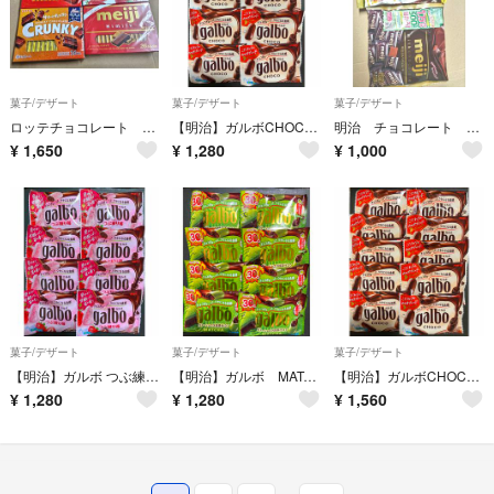
菓子/デザート
菓子/デザート
菓子/デザート
ロッテチョコレート 明治 チョコレート お菓子 ミルクチョコレート クランキーチ
【明治】ガルボCHOCO 38g×8袋
明治 チョコレート 大袋 有楽製菓 ブラックサンダー お菓子
¥
1,650
¥
1,280
¥
1,000
菓子/デザート
菓子/デザート
菓子/デザート
【明治】ガルボ つぶ練り苺37g×8袋
【明治】ガルボ MATCHA×8袋
【明治】ガルボCHOCO 38g×10袋
¥
1,280
¥
1,280
¥
1,560