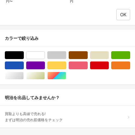
円〜
円
カラーで絞り込み
ブラック/黒色系
ホワイト/白色系
グレー/灰色系
ブラウン/茶色系
ベージュ系
グ
ブルー・ネイビー/青色系
パープル/紫色系
イエロー/黄色系
ピンク/桃色系
レッド/赤色系
オ
シルバー/銀色系
ゴールド/金色系
マルチカラー
明治を出品してみませんか？
買取よりも高値で売れる!
まずは明治の売れ筋価格をチェック