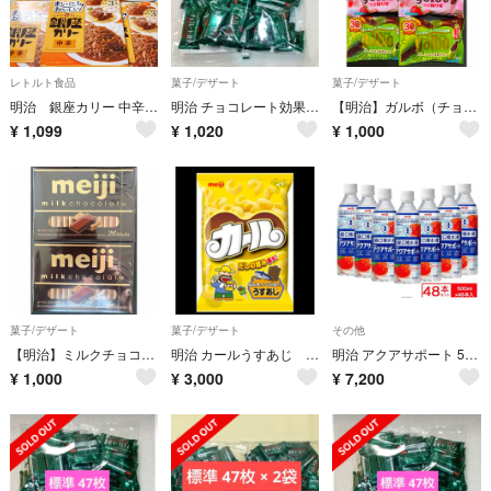
レトルト食品
菓子/デザート
菓子/デザート
明治 銀座カリー 中辛 温めいらず レトルトカレー 6箱 【箱つぶれあり】
明治 チョコレート効果 カカオ 72% 標準 47枚
【明治】ガルボ（チョコ・つぶ練り苺・MATCHA）3種×各2袋（合計6袋）
¥
1,099
¥
1,020
¥
1,000
菓子/デザート
菓子/デザート
その他
【明治】ミルクチョコレートひとくちサイズ26blocks×2箱
明治 カールうすあじ 10袋
明治 アクアサポート 500ml 48本セット
¥
1,000
¥
3,000
¥
7,200