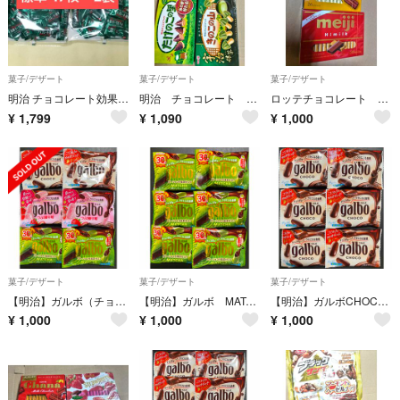
菓子/デザート
菓子/デザート
菓子/デザート
明治 チョコレート効果 カカオ 72% 標準47枚 × 2袋 約 94枚
明治 チョコレート お菓子 meiji たけのこの里 きのこの山
ロッテチョコレート 明治 チョコレート お菓子 meiji LOTTE ミルクチ
¥
1,799
¥
1,090
¥
1,000
菓子/デザート
菓子/デザート
菓子/デザート
【明治】ガルボ（チョコ・つぶ練り苺・MATCHA）3種×各2袋（合計6袋）
【明治】ガルボ MATCHA×6袋
【明治】ガルボCHOCO 38g×6袋
¥
1,000
¥
1,000
¥
1,000