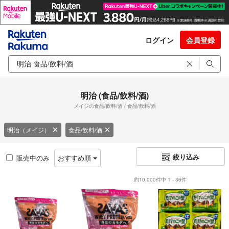
ログイン
会員登録
明治 (食品/飲料/酒)
メイジの食品/飲料/酒 / 食品/飲料/酒
明治（メイジ）
食品/飲料/酒
絞り込み
販売中のみ
おすすめ順
約10,000件中 1 - 36件