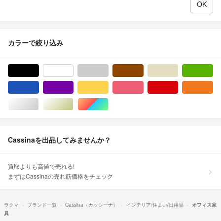
カラーで絞り込み
ブラック/黒色系
ホワイト/白色系
グレー/灰色系
ブラウン/茶色系
ベージュ系
グ
ブルー・ネイビー/青色系
パープル/紫色系
イエロー/黄色系
ピンク/桃色系
レッド/赤色系
オ
シルバー/銀色系
ゴールド/金色系
マルチカラー
Cassinaを出品してみませんか？
買取よりも高値で売れる!
まずはCassinaの売れ筋価格をチェック
ラクマ
ブランド一覧
Cassina（カッシーナ）
インテリア/住まい/日用品
オフィス家
具