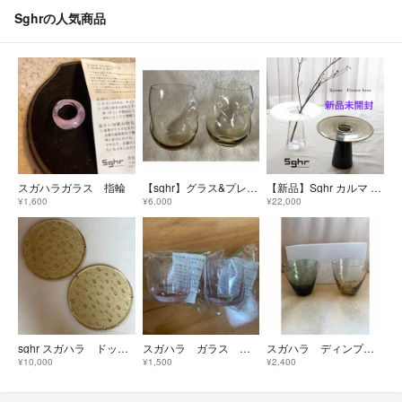
Sghrの人気商品
スガハラガラス 指輪
【sghr】グラス&プレートセット【スガハラ】
【新品】Sghr カルマ フラワーベース（クリアー）
¥1,600
¥6,000
¥22,000
sghr スガハラ ドット ガラス皿 2枚セット 食器 器
スガハラ ガラス ミニ ピッチャー
スガハラ ディンプルグラス ペア
¥10,000
¥1,500
¥2,400