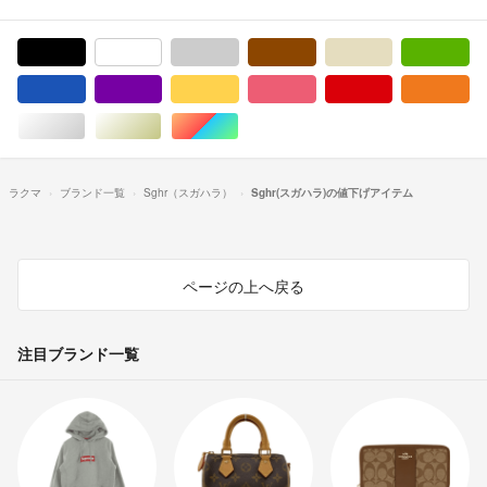
ブラック/黒色系
ホワイト/白色系
グレー/灰色系
ブラウン/茶色系
ベージュ系
グ
ブルー・ネイビー/青色系
パープル/紫色系
イエロー/黄色系
ピンク/桃色系
レッド/赤色系
オ
シルバー/銀色系
ゴールド/金色系
マルチカラー
ラクマ
ブランド一覧
Sghr（スガハラ）
Sghr(スガハラ)の値下げアイテム
ページの上へ戻る
注目ブランド一覧