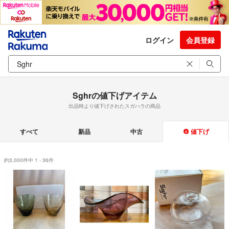
ログイン
会員登録
Sghrの値下げアイテム
出品時より値下げされたスガハラの商品
すべて
新品
中古
値下げ
約3,000件中 1 - 36件