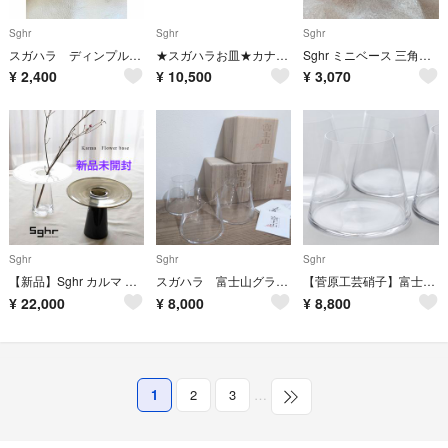
Sghr
Sghr
Sghr
スガハラ ディンプルグラス ペア
★スガハラお皿★カナ・ボウル★ワインレッド
Sghr ミニベース 三角形 一輪挿し 花瓶
¥
2,400
¥
10,500
¥
3,070
Sghr
Sghr
Sghr
【新品】Sghr カルマ フラワーベース（クリアー）
スガハラ 富士山グラス セット
【菅原工芸硝子】富士山グラス4客セット
¥
22,000
¥
8,000
¥
8,800
1
2
3
…