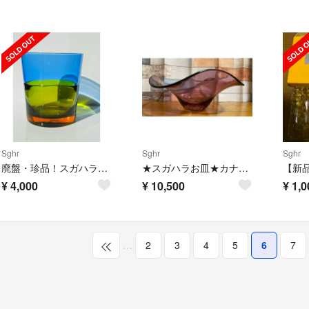
Sghr
Sghr
Sghr
廃盤・珍品！スガハラ sghr デュオ DUO フラワーベース 花瓶 サイズ大
★スガハラお皿★カナ・ボウル★ワインレッド
¥
4,000
¥
10,500
¥
1,0
…
2
3
4
5
6
7