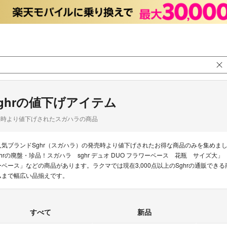
ghrの値下げアイテム
品時より値下げされたスガハラの商品
人気ブランドSghr（スガハラ）の発売時より値下げされたお得な商品のみを集めま
ghrの廃盤・珍品！スガハラ sghr デュオ DUO フラワーベース 花瓶 サイズ大」「
ーベース」などの商品があります。ラクマでは現在3,000点以上のSghrの通販で
ムまで幅広い品揃えです。
すべて
新品