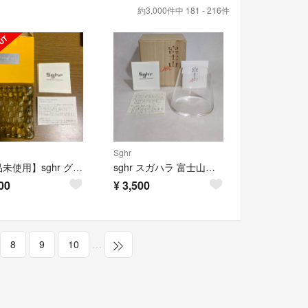
約3,000件中 181 - 216件
Sghr
【新品未使用】sghr グリッドプレート 9cm深皿（タン）
sghr スガハラ 富士山グラス FUJIYAMA GLASS 極美品
00
¥
3,500
8
9
10
…