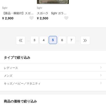
Sghr
Sghr
​【新品・桐箱付】スガハラ Sghr キーラ ペアグラス 酒器 コップ ギフト
スガハラ Sghr ガラス お皿4点セット
¥
2,900
¥
2,500
…
3
4
5
6
7
…
タイプで絞り込み
レディース
メンズ
キッズ／ベビー／マタニティ
商品の価格で絞り込み