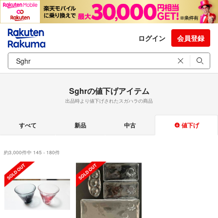
ログイン
会員登録
Sghrの値下げアイテム
出品時より値下げされたスガハラの商品
すべて
新品
中古
値下げ
約3,000件中 145 - 180件