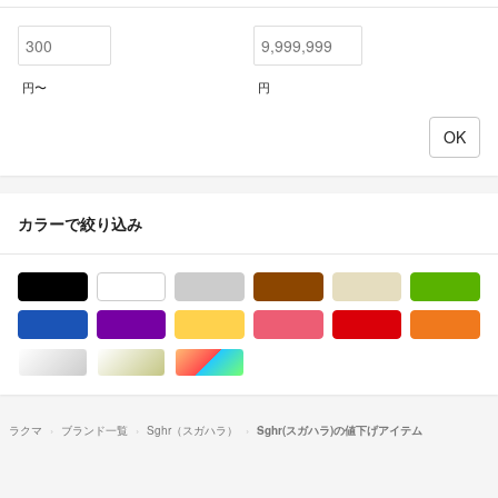
円〜
円
カラーで絞り込み
ブラック/黒色系
ホワイト/白色系
グレー/灰色系
ブラウン/茶色系
ベージュ系
グ
ブルー・ネイビー/青色系
パープル/紫色系
イエロー/黄色系
ピンク/桃色系
レッド/赤色系
オ
シルバー/銀色系
ゴールド/金色系
マルチカラー
ラクマ
ブランド一覧
Sghr（スガハラ）
Sghr(スガハラ)の値下げアイテム