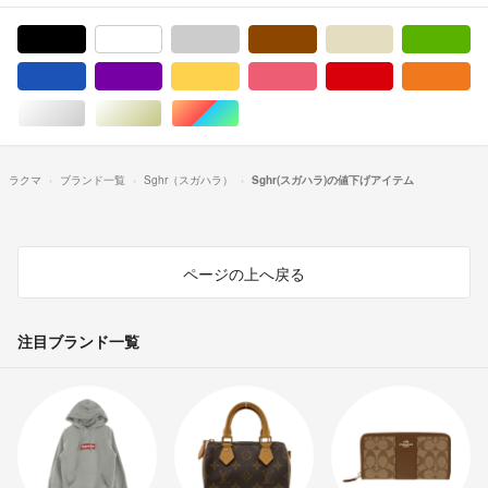
ブラック/黒色系
ホワイト/白色系
グレー/灰色系
ブラウン/茶色系
ベージュ系
グ
ブルー・ネイビー/青色系
パープル/紫色系
イエロー/黄色系
ピンク/桃色系
レッド/赤色系
オ
シルバー/銀色系
ゴールド/金色系
マルチカラー
ラクマ
ブランド一覧
Sghr（スガハラ）
Sghr(スガハラ)の値下げアイテム
ページの上へ戻る
注目ブランド一覧