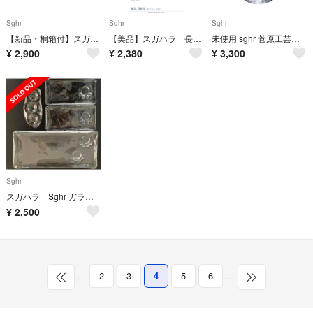
Sghr
Sghr
Sghr
​【新品・桐箱付】スガハラ Sghr キーラ ペアグラス 酒器 コップ ギフト
【美品】スガハラ 長方形プレート（M）
未使用 sghr 菅原工芸硝子 ワイングラス デューン
¥
2,900
¥
2,380
¥
3,300
Sghr
スガハラ Sghr ガラス お皿4点セット
¥
2,500
…
2
3
4
5
6
…