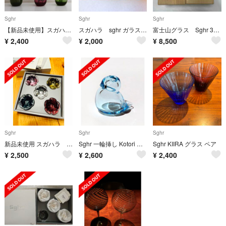
Sghr
Sghr
Sghr
【新品未使用】スガハラ sghr フラワーベース 花瓶
スガハラ sghr ガラスの一輪挿し フラワーベース エンジェル
富士山グラス Sghr 3個セット
¥
2,400
¥
2,000
¥
8,500
Sghr
Sghr
Sghr
新品未使用 スガハラ 花 箸置き
Sghr 一輪挿し Kotori ことり スガハラ工芸ガラス
Sghr KIIRA グラス ペア
¥
2,500
¥
2,600
¥
2,400