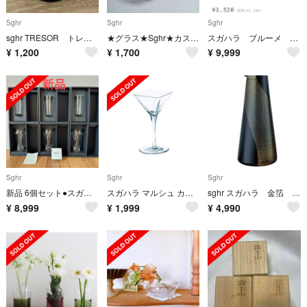
Sghr
Sghr
Sghr
sghr TRESOR トレゾー ガラス 小物入れ
★グラス★Sghr★カスケード★インディゴブルー★
スガハラ ブルーメ ボウル
¥
1,200
¥
1,700
¥
9,999
Sghr
Sghr
Sghr
新品 6個セット●スガハラ Sghr ザ・ビアー グラス●ビアグラス ニド 小粋
スガハラ マルシュ カクテル クリアー sghr
sghr スガハラ 金箔 酒器値下
¥
8,999
¥
1,999
¥
4,990