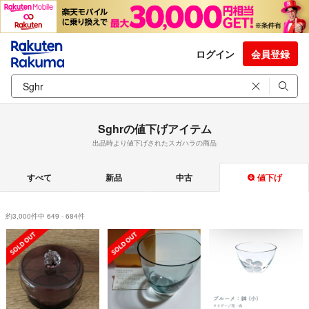
ログイン
会員登録
Sghrの値下げアイテム
出品時より値下げされたスガハラの商品
すべて
新品
中古
値下げ
約3,000件中 649 - 684件