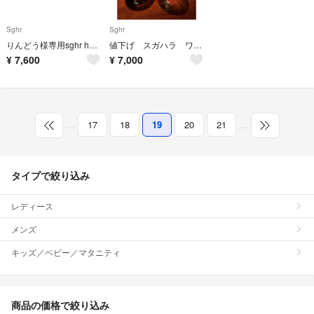
Sghr
Sghr
りんどう様専用sghr hand made glassware
値下げ スガハラ ワイングラス BUENO セット売り
¥
7,600
¥
7,000
…
17
18
19
20
21
…
タイプで絞り込み
レディース
メンズ
キッズ／ベビー／マタニティ
商品の価格で絞り込み