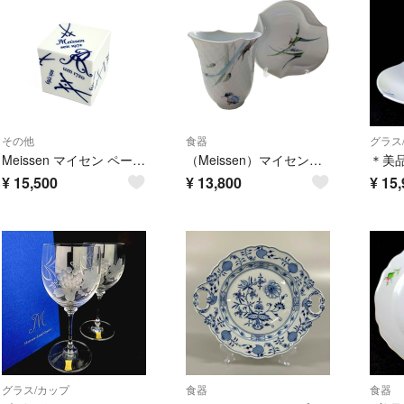
その他
食器
グラス
Meissen マイセン ペーパーウェイト 歴代双剣マーク ホワイト ユニセックス / 241007005100
（Meissen）マイセン 森の声シリーズ 模写 タンブラー・プレートセット
¥
15,500
¥
13,800
¥
15,
グラス/カップ
食器
食器