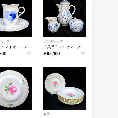
/カップ
グラス/カップ
＊美品＊マイセン ブルーフラワー 花柄 青い花 カップ&ソーサー 1
〇美品〇マイセン ブルーオニオン コーヒーポット シュガーポット クリーマー 2
900
¥
68,400
食器