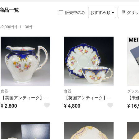
商品一覧
販売中のみ
おすすめ順
グリ
約2,000件中 1 - 36件
食器
食器
グラス
【英国アンティーク】バラモラルチャイナ コバルト金彩 薔薇 クリーマー ジャグ
【英国アンティーク】バラモラルチャイナ コバルト金彩 薔薇 ティーカップソーサー
¥
2,800
¥
4,800
¥
16,