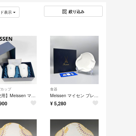
絞り込み
ッド表示
/カップ
食器
【未使用】Meissen マイセン 剣マークコレクション ペアタンブラー Q15
Meissen マイセン プレート 波の戯れ ホワイト ディッシュ 15.5cm 白磁 T2607-t017
900
¥
5,280