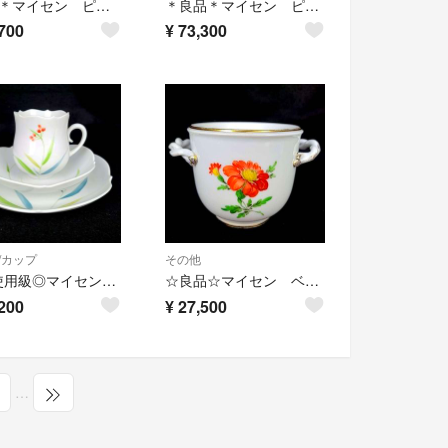
●美品＊マイセン ピンクローズ マイセンのバラ デザートプレート 18cm 2
＊良品＊マイセン ピンクローズ モスローズ ディーププレート 深皿 6枚 2
700
¥
73,300
/カップ
その他
◎未使用級◎マイセン 野の花 カップ&ソーサー プレート トリオ
☆良品☆マイセン ベーシックフラワー 一つ花 キャッシュポット 植木鉢
200
¥
27,500
…