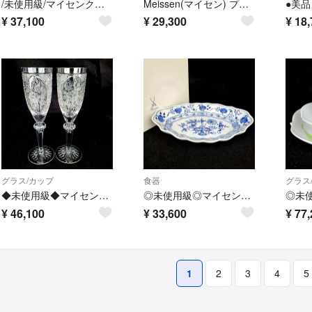
/未使用級/マイセンクリスタル ぶどう ワイングラス 2客 箱つき
Meissen(マイセン) プレート新品同様 ブルーオニオン 白×ブルー
¥
37,100
¥
29,300
¥
18,
グラス/カップ
食器
グラス
◆未使用級◆マイセン ロンドンフラワー ワイングラス 2客 ペア 1
◎未使用級◎マイセン ブルーオニオン サービスプレート 皿 プレート 箱つき2
¥
46,100
¥
33,600
¥
77,
1
2
3
4
5