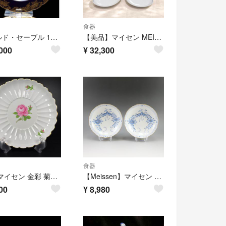
食器
オールド・セーブル 1846年製 瑠璃地色絵金彩婦人図皿 ヴァリエール 肖像画
【美品】マイセン MEISSEN ブルーライン プレート 4枚 18cm 25cm 皿 洋食器
000
¥
32,300
食器
美品 マイセン 金彩 菊割 ピンクローズプレート1枚、1級品
【Meissen】マイセン インドの華 ソーサーのみ 2客 562 ポーセリン _ 食器
00
¥
8,980