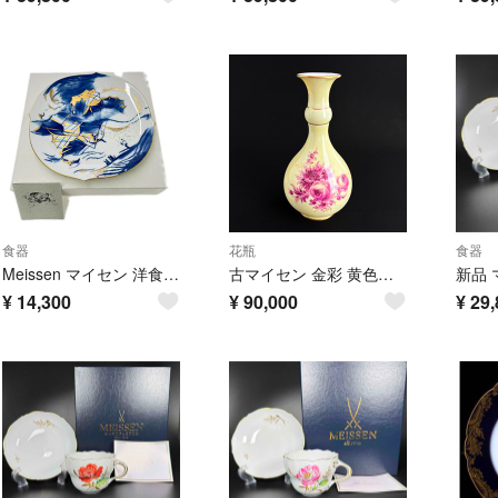
食器
花瓶
食器
Meissen マイセン 洋食器 プレート ハングライダー 箱付 イヤープレート2000
古マイセン 金彩 黄色地 花のブーケ文 赤紫色のカマイユ 花瓶 細口 一輪挿し19C中頃 高さ16センチ
¥
14,300
¥
90,000
¥
29,