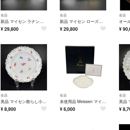
食器
食器
食器
新品 マイセン ラナンキュラスゴールドリーフ コーヒーCS1客(共箱付)、1級品
新品 マイセン ローズヒップ ゴールドリーフ コーヒーCS1客(共箱付)、1級品
¥
29,800
¥
29,800
¥
90,
食器
食器
食器
美品 マイセン散らし小花 シェルエッジ 19cm プレート1枚
未使用品 Meissen マイセン スワンホワイト ディッシュ 皿 プレート 小皿 ブランド おしゃれ 中古 W1
¥
8,900
¥
6,000
¥
8,7