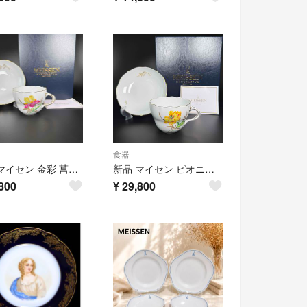
食器
新品 マイセン 金彩 菖蒲 ゴールドリーフ コーヒーCS1客(共箱付)、1級
新品 マイセン ピオニー(芍薬)ゴールドリーフ コーヒーCS1客(共箱付)、1級
800
¥
29,800