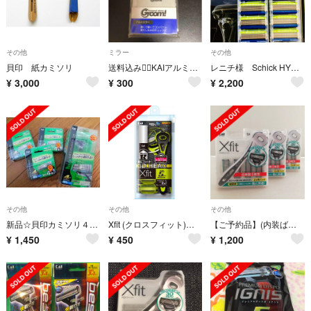
その他
ミラー
その他
貝印 紙カミソリ
送料込み🙆‍♀️KAIアルミミラーGROOM! 新品未使用✨美品
レニチ様 Schick HYDRO5 PREMIUM替刃8個セット
¥
3,000
¥
300
¥
2,200
その他
その他
その他
新品☆貝印カミソリ４枚刃「 KAI４」ホルダー&替刃１２個（４個✖３パック）
Xfit (クロスフィット)替刃2コ入り トラベルパック 貝印
【ご予約品】(内装ばらし)貝印カミソリ クロスフィット3パック
¥
1,450
¥
450
¥
1,200