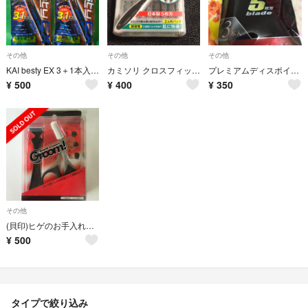
その他
その他
その他
KAI besty EX 3＋1本入 2パック
カミソリ クロスフィット 未開封
プレミアムディスポイグニス
¥
500
¥
400
¥
350
その他
(貝印)ヒゲのお手入れセット
¥
500
タイプで絞り込み