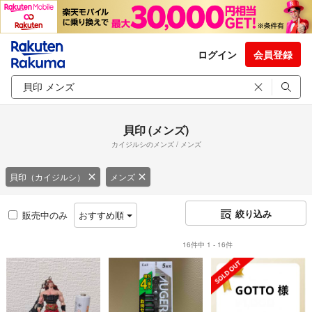
ログイン
会員登録
貝印 (メンズ)
カイジルシのメンズ / メンズ
貝印（カイジルシ）
メンズ
絞り込み
販売中のみ
おすすめ順
16件中 1 - 16件