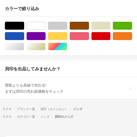
カラーで絞り込み
ブラック/黒色系
ホワイト/白色系
グレー/灰色系
ブラウン/茶色系
ベージュ系
グ
ブルー・ネイビー/青色系
パープル/紫色系
イエロー/黄色系
ピンク/桃色系
レッド/赤色系
オ
シルバー/銀色系
ゴールド/金色系
マルチカラー
貝印を出品してみませんか？
買取よりも高値で売れる!
まずは貝印の売れ筋価格をチェック
ラクマ
ブランド一覧
貝印（カイジルシ）
メンズ
ラクマ
カテゴリ一覧
メンズ
貝印のメンズ