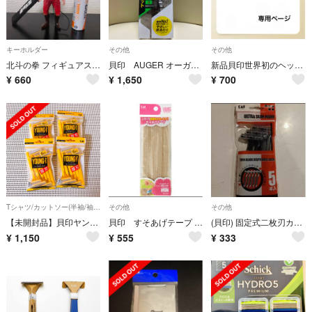
キーホルダー
その他
その他
北斗の拳 フィギュアストラップ【ユダ】南斗紅鶴拳／妖星
貝印 AUGER オーガ 新品未使用 5枚刃 AG-5B1 本体+替刃4+1個入
新品貝印世界初のヘッド角度可変機構>AUGER髭剃りと日本製シェービングジェル
¥
660
¥
1,650
¥
700
Tシャツ/カットソー(半袖/袖なし)
その他
その他
【未開封品】貝印ヤングT使い捨てカミソリ（4セット）
貝印 すそあげテープ (静電防止糸使用) ベージュ KM3084
(貝印) 固定式二枚刃カミソリ 5本入 ULTRA SLIM HEAD
¥
1,150
¥
555
¥
333