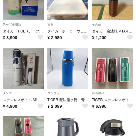
テーブル用品
容器
その他
タイガーTIGERテーブルポットPHP-100A 昭和レトロ 約1L
タイガーホーローウェア バット(フタつき)
タイガー魔法瓶 MTA-T080
¥
3,900
¥
2,980
¥
1,200
タンブラー
タンブラー
弁当用品
ステンレスボトル MLB WORLD TOUR TOKYO SERIES 2本
TIGER 魔法瓶水筒 青 昭和レトロ ピックボトル ヴィンテージ 保温水筒
TIGER ステンレスボトル MCX-A035 350ml 3本セット
¥
4,900
¥
2,099
¥
6,990