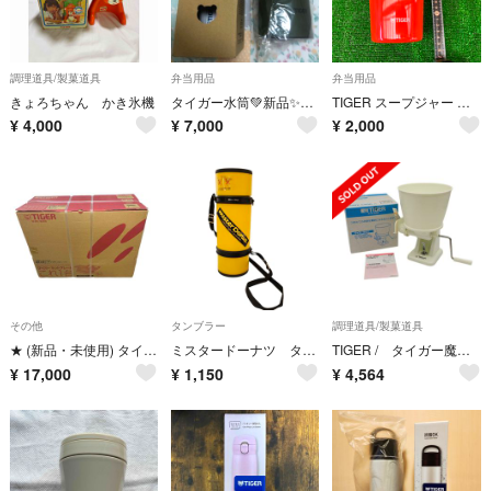
調理道具/製菓道具
弁当用品
弁当用品
きょろちゃん かき氷機
タイガー水筒💚新品✨💚400ml💚モスフォレスト💚
TIGER スープジャー MCL-B038 0.38L 良品
¥
4,000
¥
7,000
¥
2,000
その他
タンブラー
調理道具/製菓道具
★ (新品・未使用) タイガー ホットプレート CRCーA300-T ブラウン★
ミスタードーナツ タイガー魔法瓶 水筒 グッズ
TIGER / タイガー魔法瓶 ◆餅切り機 まる餅くん SMX-5400 生活雑貨【中古】 [0220561896]
¥
17,000
¥
1,150
¥
4,564