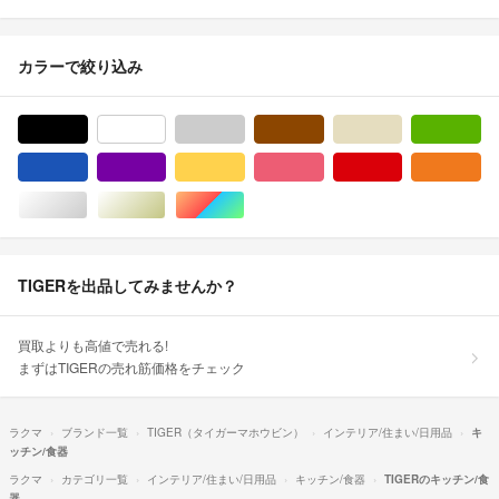
カラーで絞り込み
ブラック/黒色系
ホワイト/白色系
グレー/灰色系
ブラウン/茶色系
ベージュ系
グ
ブルー・ネイビー/青色系
パープル/紫色系
イエロー/黄色系
ピンク/桃色系
レッド/赤色系
オ
シルバー/銀色系
ゴールド/金色系
マルチカラー
TIGERを出品してみませんか？
買取よりも高値で売れる!
まずはTIGERの売れ筋価格をチェック
ラクマ
ブランド一覧
TIGER（タイガーマホウビン）
インテリア/住まい/日用品
キ
ッチン/食器
ラクマ
カテゴリ一覧
インテリア/住まい/日用品
キッチン/食器
TIGERのキッチン/食
器