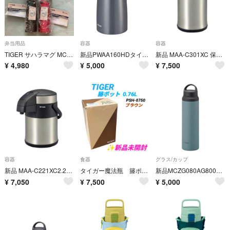
弁当用品
容器
容器
TIGER サハラマグ MCX-A型 0.35L 2本セット
新品PWAA160HDタイガー保温テーブル鍋16Lダークグレー
新品 MAA-C301XC 保温卓上鍋 3.0L
¥
4,980
¥
5,000
¥
7,500
容器
食器
グラス/カップ
新品 MAA-C221XC2.2L ステンレス エコトラズム 銀色 気密保存
タイガー魔法瓶 籐ポット 卓上ポット 0.76L ブラウン PSH-0750
新品MCZG080AG800mlステンレスボトル保温保冷軽量グレイシャーブルー
¥
7,050
¥
7,500
¥
5,000