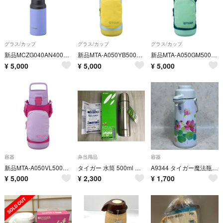
グラス/カップ
グラス/カップ
グラス/カップ
新品MCZG040AN400mlステンレスボトル保温保冷軽量ブルーフラワー
新品MTA-A050YB500mlフリーストップ食洗機対応広口黄青
新品MTA-A050GM500mlフリーストップ食洗機対応広口ミント
¥
5,000
¥
5,000
¥
5,000
容器
弁当用品
容器
新品MTA-A050VL500mlフリーストップ食洗機対応広口紫
タイガー 水筒 500ml コップ スタンダード タイプ MSC-C050-XS
A9344 タイガー魔法瓶 エアーポット PAG-2200
¥
5,000
¥
2,300
¥
1,700