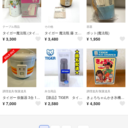
テーブル用品
その他
容器
タイガー魔法瓶 (タイガーマホウビン) キッチン用品 TIGER LOUIS PITAUD ルイ・ピトー タイガーレディポット らくで～す PNH-2200 2.24L 卓上ポット 保温ポット 保冷ポット 昭和レトロ【中古】
タイガー 魔法瓶 藤 エアーポット PNJ-2200 ブラウン
ポット(魔法瓶)
¥
3,300
¥
3,480
¥
1,950
調理道具/製菓道具
弁当用品
調理道具/製菓道具
タイガー 炊飯器 3合 100周年記念モデル JNP-T055WO オレンジスト
【新品】TIGER タイガー 水筒 0.50L 食洗器OK ステンレスボトル B
きょろちゃんかき氷機 タイガー
¥
7,000
¥
2,580
¥
4,500