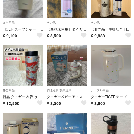
弁当用品
その他
その他
TIGER スープジャー ホワイト
【新品未使用】タイガー魔法瓶 真空断熱ボトル ローズピンク MKR-W050 500ml 水筒 ステンレスボトル
【非売品】棚橋弘至 FINAL ROAD タイガー真空断熱ボトル 1本 炭酸OK 600ml パールホワイト
¥
2,100
¥
3,500
¥
2,888
弁当用品
調理道具/製菓道具
テーブル用品
新品 タイガー 友禅 水筒MJX-B048 鶴 木箱 取扱説明書 多国語対応
タイガーベビーアイス
タイガーTIGERテーブルポットPSL-1000 CT 昭和レトロ 約1L
¥
12,800
¥
2,500
¥
2,800