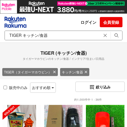
ログイン
会員登録
TIGER (キッチン/食器)
タイガーマホウビンのキッチン/食器 / インテリア/住まい/日用品
TIGER（タイガーマホウビン）
キッチン/食器
絞り込み
販売中のみ
おすすめ順
約1,000件中 1 - 36件