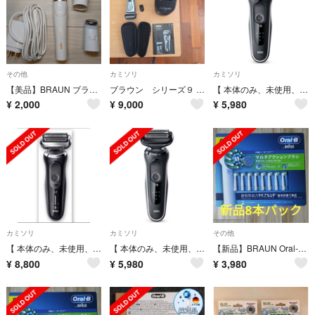
その他
カミソリ
カミソリ
【美品】BRAUN ブラウン ブラウンフェイス type5366
ブラウン シリーズ９ ９２９２cc 洗浄器付 人工知能 自動調整 風呂剃り可
【 本体のみ、未使用、展示品 】 ブラウンシェーバー シリーズ5
¥
2,000
¥
9,000
¥
5,980
カミソリ
カミソリ
その他
【 本体のみ、未使用、展示品 】 ブラウンシェーバー シリーズ7
【 本体のみ、未使用、展示品 】 ブラウンシェーバー シリーズ5
【新品】BRAUN Oral-B替ブラシ マルチアクションブラシ 8本 ブラウン
¥
8,800
¥
5,980
¥
3,980