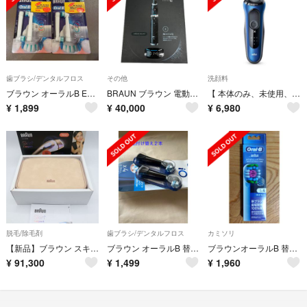
歯ブラシ/デンタルフロス
その他
洗顔料
ブラウン オーラルB EB17 替ブラシ 4本 純正品 Oral-B 未開封
BRAUN ブラウン 電動歯ブラシ iO10 外箱キズ有り IOM10442ADCB
【 本体のみ、未使用、展示品 】 ブラウンシェーバー シリーズ６
¥
1,899
¥
40,000
¥
6,980
脱毛/除毛剤
歯ブラシ/デンタルフロス
カミソリ
【新品】ブラウン スキンアイエキスパート Pro7 PL7243 脱毛器 光美容器 BRAUN 本体
ブラウン オーラルB 替えブラシ iO アルティメイトクリーン
ブラウンオーラルB 替えブラシ4本 ホワイトニングブラシ 新品未開封 純正品
¥
91,300
¥
1,499
¥
1,960