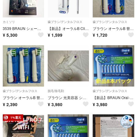
カミソリ
歯ブラシ/デンタルフロス
歯ブラシ/デンタルフロス
3539 BRAUN シェーバー series5 water flex WF2s
【新品】オーラルB ClicFIT クリックフィット クロムブラック 歯ブラシ
ブラウン オーラルB 替えブラシ マルチアクションブラシ 2本
¥
5,300
¥
1,599
¥
1,720
歯ブラシ/デンタルフロス
脱毛/除毛剤
歯ブラシ/デンタルフロス
ブラウン オーラルB 替えブラシ マルチアクションブラシ 3本
ブラウン 光美容器 シルクエキスパート（Type 6030）
【新品】BRAUN Oral-B替ブラシ マルチアクションブラシ 8本 ブラウン
¥
2,390
¥
3,980
¥
3,980
1%還元