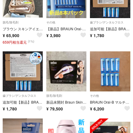
脱毛/除毛剤
その他
歯ブラシ/デンタルフロス
ブラウン スキンアイエキスパート Pro7 AI搭載 IPL式光美容器 シルクエキスパート Pro 7 i-expert 脱毛器
【新品】BRAUN Oral-B替ブラシ マルチアクションブラシ 8本 ブラウン
追加可能【新品】BRAUN Oral-B替ブラシ マルチアクションブラシ 4本
¥
65,900
¥
3,980
¥
1,780
(1%)
659円相当還元
歯ブラシ/デンタルフロス
脱毛/除毛剤
その他
追加可能【新品】BRAUN Oral-B替ブラシ マルチアクションブラシ 4本
新品未開封 Braun Skin i-expert Pro7 PL7243 光脱毛器 ブラウン スキンアイエキスパート
BRAUN Oral-B マルチアクションブラシ
¥
1,780
¥
79,500
¥
6,200