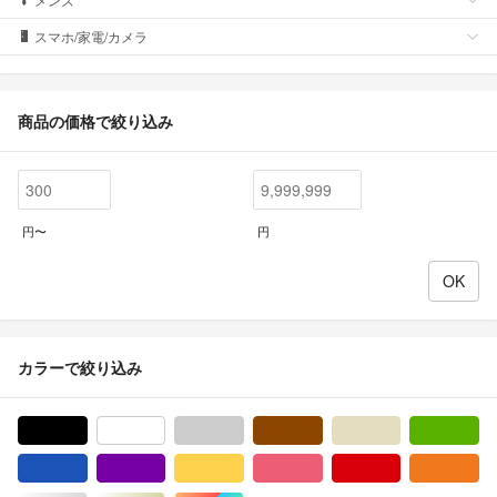
スマホ/家電/カメラ
商品の価格で絞り込み
円〜
円
カラーで絞り込み
ブラック/黒色系
ホワイト/白色系
グレー/灰色系
ブラウン/茶色系
ベージュ系
グ
ブルー・ネイビー/青色系
パープル/紫色系
イエロー/黄色系
ピンク/桃色系
レッド/赤色系
オ