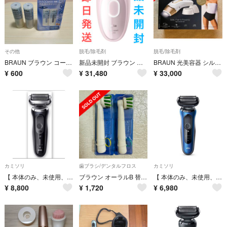
その他
脱毛/除毛剤
脱毛/除毛剤
BRAUN ブラウン コードレススタイラー専用 ガスカートリッジ CT2 廃盤品
新品未開封 ブラウン 光美容器 ピンク BRAUN Silk PL1100 即日
BRAUN 光美容器 シルク・エキスパート PL-5243 未使用品
¥
600
¥
31,480
¥
33,000
カミソリ
歯ブラシ/デンタルフロス
カミソリ
【 本体のみ、未使用、展示品 】 ブラウンシェーバー シリーズ7
ブラウン オーラルB 替えブラシ マルチアクションブラシ 2本
【 本体のみ、未使用、展示品 】 ブラウンシェーバー シリーズ６
¥
8,800
¥
1,720
¥
6,980