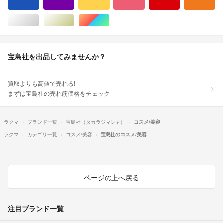
ブルー・ネイビー/青色系
パープル/紫色系
イエロー/黄色系
ピンク/桃色系
レッド/赤色系
オ
シルバー/銀色系
ゴールド/金色系
マルチカラー
宝島社を出品してみませんか？
買取よりも高値で売れる!
まずは宝島社の売れ筋価格をチェック
ラクマ
ブランド一覧
宝島社（タカラジマシャ）
コスメ/美容
ラクマ
カテゴリ一覧
コスメ/美容
宝島社のコスメ/美容
ページの上へ戻る
注目ブランド一覧