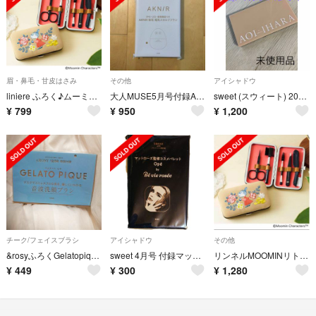
眉・鼻毛・甘皮はさみ
その他
アイシャドウ
liniere ふろく♪ムーミン刺繍入りグルーミングset♥️
大人MUSE5月号付録AKNIR EMS・LED・振動機能付き電気スカルプブラシ
sweet (スウィート) 2022年 12月号付録 マルチパレット 雑誌なし
¥
799
¥
950
¥
1,200
チーク/フェイスブラシ
アイシャドウ
その他
&rosyふろくGelatopique 音波洗顔ブラシ
sweet 4月号 付録マットローズ監修 コスメパレット
リンネルMOOMINリトルミイの刺しゅう入り きれいに整う眉毛グルーミングセット
¥
449
¥
300
¥
1,280