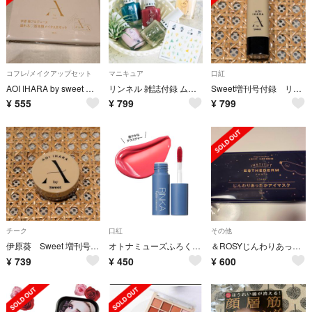
コフレ/メイクアップセット
マニキュア
口紅
AOI IHARA by sweet 盛れる♡洒落顔メイク3点セット
リンネル 雑誌付録 ムーミンネイルシール
Sweet増刊号付録 リップ
¥
555
¥
799
¥
799
チーク
口紅
その他
伊原葵 Sweet 増刊号 付録
オトナミューズふろく♪RINKA×FujikoプランピーRIP
＆ROSYじんわりあったかアイマスク
¥
739
¥
450
¥
600