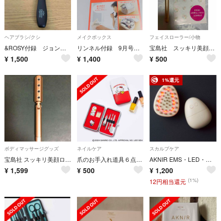
ヘアブラシ/クシ
メイクボックス
フェイスローラー/小物
&ROSY付録 ジョンマスターオーガニックヘアブラシ
リンネル付録 9月号 ミッフィー鏡が立てられる便利なドレッサーポチ
宝島社 スッキリ美顔ローラー 説明書付き ゲルマニウム美顔ローラー
¥
1,500
¥
1,400
¥
500
1%還元
ボディマッサージグッズ
ネイルケア
スカルプケア
宝島社 スッキリ美顔ローラー ゲルマニウムボール付き
爪のお手入れ道具６点入り ハローキティケース
AKNIR EMS・LED・振動機能付き電気スカルプブラシ
¥
1,599
¥
500
¥
1,200
(1%)
12円相当還元