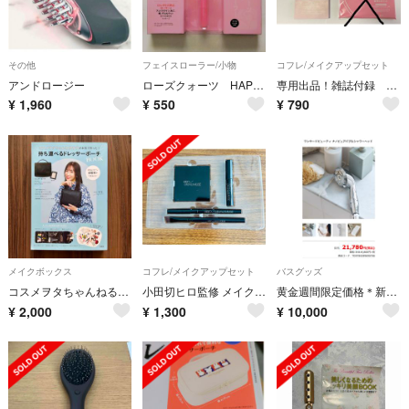
その他
フェイスローラー/小物
コフレ/メイクアップセット
アンドロージー
ローズクォーツ HAPPY フェイスローラー GLOW 2020年2月増刊 付録
専用出品！雑誌付録 オトナミューズ 小田切ヒロ監修 のみ
¥
1,960
¥
550
¥
790
メイクボックス
コフレ/メイクアップセット
バスグッズ
コスメヲタちゃんねるサラ 持ち運べるドレッサーポーチBOOK
小田切ヒロ監修 メイクセット4点/otona MUSE2022.4月号
黄金週間限定価格＊新品未使用ワンサードビューティ ナノピュアバブルシャワーヘッド
¥
2,000
¥
1,300
¥
10,000