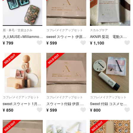
眉・鼻毛・甘皮はさみ
コフレ/メイクアップセット
スカルプケア
大人MUSE×Williammorrisコラボふろく♪グルーミングキット
sweet スウィート 伊原 葵プロデュース 盛れる洒落顔メイク３点セット
AKNIR 梨花 電動スカルプブラシ
¥
799
¥
599
¥
1,100
コフレ/メイクアップセット
コフレ/メイクアップセット
コフレ/メイクアップセット
sweet スウィート 1月号 伊原葵 盛れる♥洒落顔メイク3点セット
スウィート付録 伊原 葵プロデュース 盛れる洒落顔メイク３点セット
Sweet 付録 コスメセット
¥
850
¥
599
¥
800