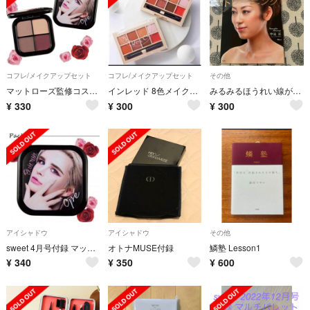
コフレ/メイクアップセット
コフレ/メイクアップセット
その他
マットローズ監修コスメパレット
インレッド 8色メイクパレット①
みるみるほうれい線が消える!顔層筋トレーニング
¥
330
¥
300
¥
300
アイシャドウ
アイシャドウ
その他
sweet 4月号付録 マットローズ監修 コスメパレット
オトナMUSE付録
鱗塾 Lesson1
¥
340
¥
350
¥
600