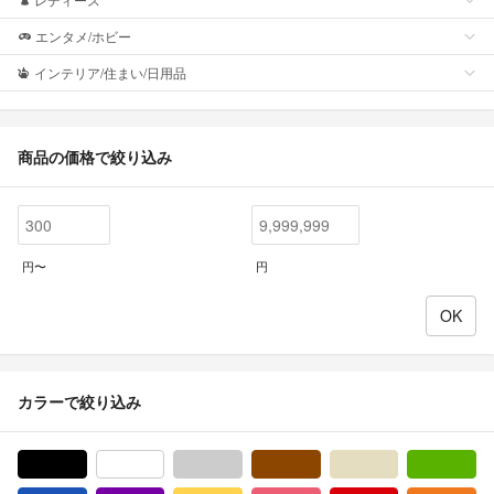
エンタメ/ホビー
インテリア/住まい/日用品
商品の価格で絞り込み
円〜
円
カラーで絞り込み
ブラック/黒色系
ホワイト/白色系
グレー/灰色系
ブラウン/茶色系
ベージュ系
グ