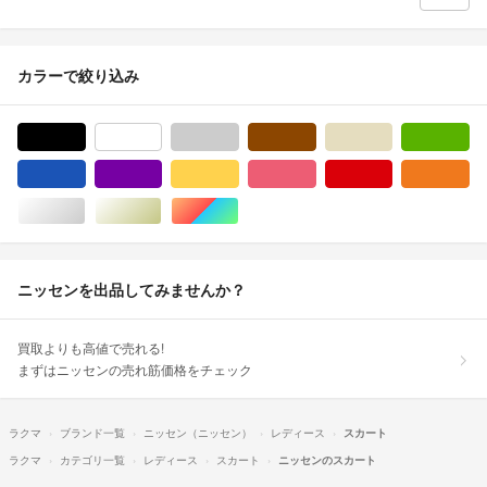
カラーで絞り込み
ブラック/黒色系
ホワイト/白色系
グレー/灰色系
ブラウン/茶色系
ベージュ系
グ
ブルー・ネイビー/青色系
パープル/紫色系
イエロー/黄色系
ピンク/桃色系
レッド/赤色系
オ
シルバー/銀色系
ゴールド/金色系
マルチカラー
ニッセンを出品してみませんか？
買取よりも高値で売れる!
まずはニッセンの売れ筋価格をチェック
ラクマ
ブランド一覧
ニッセン（ニッセン）
レディース
スカート
ラクマ
カテゴリ一覧
レディース
スカート
ニッセンのスカート