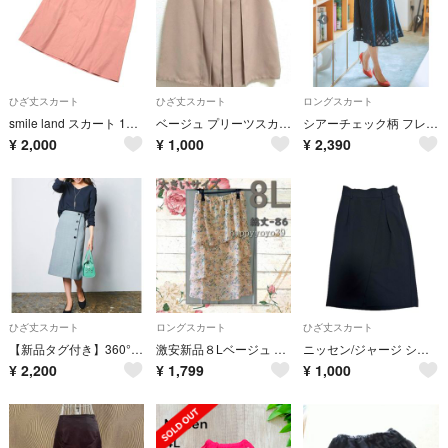
ひざ丈スカート
ひざ丈スカート
ロングスカート
smile land スカート 114 ストレッチ ピンク 大きいサイズ デニム
ベージュ プリーツスカート ひざ丈 ゴールドボタン
シアーチェック柄 フレアースカート
¥
2,000
¥
1,000
¥
2,390
ひざ丈スカート
ロングスカート
ひざ丈スカート
【新品タグ付き】360°ストレッチ ラップ風ミディスカート (グレンチェックS)
激安新品８Lベージュ ジョーゼット花柄プリント ティアード斜3段スカート大きい
ニッセン/ジャージ シリーズ カットソー ラップ風タイト サッシュ ベルト 付
¥
2,200
¥
1,799
¥
1,000