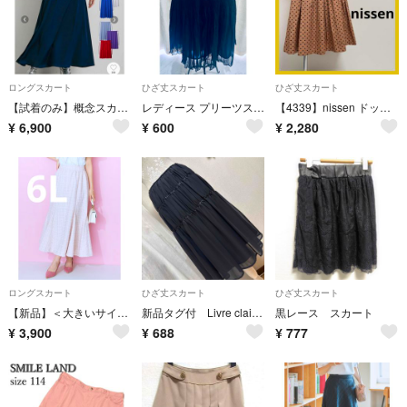
ロングスカート
ひざ丈スカート
ひざ丈スカート
【試着のみ】概念スカート7点セット
レディース プリーツスカート ブラック ひざ丈 シフォン フレア
【4339】nissen ドット 膝丈 プリーツスカート L
¥
6,900
¥
600
¥
2,280
ロングスカート
ひざ丈スカート
ひざ丈スカート
【新品】＜大きいサイズ＞ツイードマーメイドスカート marun ピンク 6L
新品タグ付 Livre claire シフォンティアードスカート 黒系 訳あり
黒レース スカート
¥
3,900
¥
688
¥
777