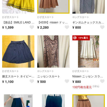
ひざ丈スカート
ひざ丈スカート
ロングスカート
【新品】SMILE LAND フレアスカート LLサイズ 膝丈 ゆったり
【4339】nissen ドット 膝丈 プリーツスカート L
ギンガムチェックスカート
¥
1,599
¥
2,280
¥
800
15%還元
ひざ丈スカート
ロングスカート
ひざ丈スカート
膝丈スカート ネイビー 腰リボン 腰ヒモ 未使用
ニッセンスカート
Nissen ニッセン スラットジール STT 膝丈 フレア スカート 新品
¥
1,100
¥
500
¥
880
(15%)
132円相当還元