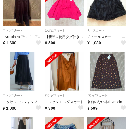
ロングスカート
ひざ丈スカート
ミニスカート
Livre claire アシメ アシンメトリー イレギュラーヘム スカート
【新品未使用タグ付き】ニッセン 4L デザインスカート ピンク 大きいサイズ
チュールスカート ニッセン ミニスカート ブラック 黒 フレアスカート オシャレ
¥
1,600
¥
500
¥
1,030
ロングスカート
ロングスカート
ロングスカート
ニッセン シフォンプリーツロングスカート ブラック4L
ニッセン ロングスカート
名前のない本/Livre claire フラワープリント フレアスカート 67
¥
2,000
¥
300
¥
599