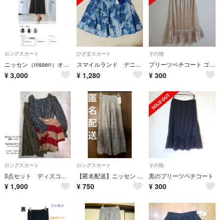
ロングスカート
ひざ丈スカート
その他
ニッセン（nissen）オフィススカート黒3L
スマイルランド デニムブルー ティアードフレアスカート ウエストゴム入り 5L
プリーツペチコート ゴールドカラー
¥
3,000
¥
1,280
¥
300
ロングスカート
ロングスカート
その他
3点セット ディスコートトップスフリーサイズ ニッセンスカートＭサイズ など
【匿名配送】ニッセン スエット生地 ロングスカート
黒のプリーツペチコート
¥
1,900
¥
750
¥
300