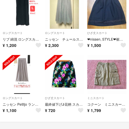
ロングスカート
ロングスカート
ひざ丈スカート
リブ 綿混 ロングスカート Ｌ 黒 丈フリーカット 左右ポケット
ニッセン チュールスカート
❤nissen, STYLE❤裾シアー切替タックフレアスカート黒/新品タグ付き
¥
1,200
¥
2,300
¥
1,500
ロングスカート
ひざ丈スカート
ミニスカート
ニッセン Petitjo ランダムプリーツタイトスカート
最終値下げ♪花柄 スカート ストレッチ トロピカル ハワイアン
コクーン ミニスカート カーゴスカート
¥
1,100
¥
720
¥
1,799