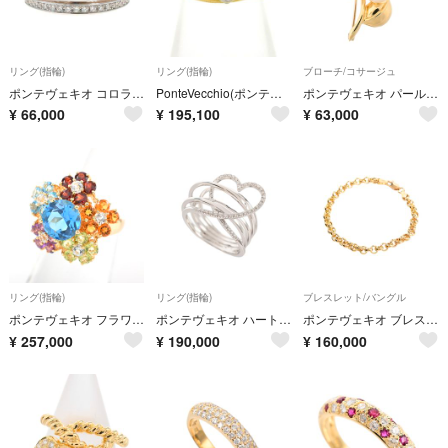
リング(指輪)
リング(指輪)
ブローチ/コサージュ
ポンテヴェキオ コロラートダイヤリング/彩#10 【無料ギフトラッピング】【Aランク】【中古】
PonteVecchio(ポンテヴェキオ) リング K18YG×ダイヤモンド ハート/パヴェダイヤ約0.21ct/総重量6.4g
ポンテヴェキオ パール ブローチ 6255360
¥
66,000
¥
195,100
¥
63,000
リング(指輪)
リング(指輪)
ブレスレット/バングル
ポンテヴェキオ フラワーモチーフ 6255339
ポンテヴェキオ ハート 6254745
ポンテヴェキオ ブレスレット 6252378
¥
257,000
¥
190,000
¥
160,000