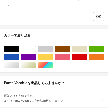
円〜
円
カラーで絞り込み
ブラック/黒色系
ホワイト/白色系
グレー/灰色系
ブラウン/茶色系
ベージュ系
グ
ブルー・ネイビー/青色系
パープル/紫色系
イエロー/黄色系
ピンク/桃色系
レッド/赤色系
オ
シルバー/銀色系
ゴールド/金色系
マルチカラー
Ponte Vecchioを出品してみませんか？
買取よりも高値で売れる!
まずはPonte Vecchioの売れ筋価格をチェック