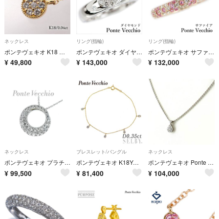
ネックレス
リング(指輪)
リング(指輪)
ポンテヴェキオ K18 ラウンド パヴェ ネックレス ダイヤ /26-1589
ポンテヴェキオ ダイヤモンド リング K18ホワイトゴールド Ponte Vecchio ハート パヴェ 中古 宝正 908629
ポンテヴェキオ サファイア エテルノ リング ダイヤモンド K18ピンクゴールド Ponte Vecchio パヴェ 花 フラワー 植物 ボタニカル 中古 宝正 908640
¥
49,800
¥
143,000
¥
132,000
ネックレス
ブレスレット/バングル
ネックレス
ポンテヴェキオ プラチナ999綺麗なダイヤモンドネックレス 0.36ct送料無料
ポンテヴェキオ K18YG ダイヤモンド ブレスレット 0.35ct ステーション
ポンテヴェキオ Ponte Vecchio メレダイヤ ペンダント ネックレス K18 ダイヤモンド レディース 【中古】
¥
99,500
¥
81,400
¥
104,000