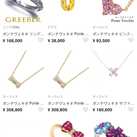
リング(指輪)
ピアス
ネックレス
ポンテヴェキオ リング ダイヤ ダイヤモンド 0.77ct パヴェ ハーフエタニティ 11号 K18WG
ポンテヴェキオ Ponte Vecchio ダイヤ 0.08ct フープ ピアス K18 YG イエローゴールド 750 PV 片方のみ 片耳 90330443
ポンテヴェキオ ピンクサファイア ネックレス K18ピンクゴールド Ponte Vecchio ハート パヴェ 華奢 中古 宝正 908659
¥
168,000
¥
38,000
¥
93,500
ネックレス
ネックレス
ネックレス
ポンテヴェキオ Ponte Vecchio ダイヤモンド ネックレス ネックレス ジュエリー K18（イエローゴールド） ダイヤモンド レディース ゴールド系 / クリア系 【中古】
ポンテヴェキオ Ponte Vecchio ダイヤモンド ネックレス ネックレス ジュエリー K18（イエローゴールド） ダイヤモンド レディース ゴールド系 / クリア系 【中古】
ポンテヴェキオ サファイヤ ネックレス 3.86CT
¥
308,800
¥
308,800
¥
180,600