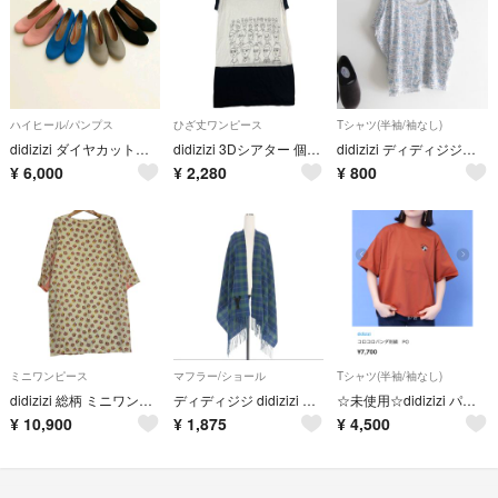
ハイヒール/パンプス
ひざ丈ワンピース
Tシャツ(半袖/袖なし)
didizizi ダイヤカットクリアヒールパンプス
didizizi 3Dシアター 個性的 柄 人 ワンピース ホワイト サイズF
didizizi ディディジジ ドルマンTシャツ 柄 英字
¥
6,000
¥
2,280
¥
800
ミニワンピース
マフラー/ショール
Tシャツ(半袖/袖なし)
didizizi 総柄 ミニワンピース 個性的 ベージュ サイズ F
ディディジジ didizizi チェック柄 マフラー ストール フリンジ
☆未使用☆didizizi パンダ刺繍カットソー
¥
10,900
¥
1,875
¥
4,500