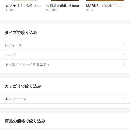
レア★【didizizi】お手紙と犬のかわいい総柄デザイン★千鳥デニムワンピース
☆新品☆didizizi bearロングコート
MARKS × didizizi 手帳カバー スケジュール帳カバー B6 黄色
¥5,980
¥33,000
¥300
タイプで絞り込み
レディース
メンズ
キッズ／ベビー／マタニティ
カテゴリで絞り込み
レディース
商品の価格で絞り込み