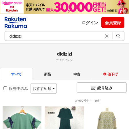
ログイン
会員登録
didizizi
ディディジジ
すべて
新品
中古
値下げ
絞り込み
販売中のみ
おすすめ順
約900件中 1 - 36件