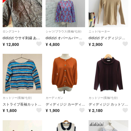
ロングコート
シャツ/ブラウス(長袖/七分)
ニット/セーター
didizizi ウサギ刺繍 あったかボア、キルティング ロングコート
didizizi オパールバードレースブラウス
didizizi ディディジジ ゴールドラメ リブニット フリル
¥
12,800
¥
4,800
¥
2,900
カットソー(長袖/七分)
カーディガン
カットソー(長袖/七分)
ストライプ長袖カットソー ディディジジ
ディディジジ カーディガン ニット ラウンドネック 無地 七分袖 F オレンジ
ディディジジ カットソー 長袖 オフネック フリル リブ F ダークパープル
¥
1,600
¥
1,900
¥
2,180