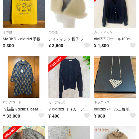
その他
その他
カーディガン
MARKS × didizizi 手帳カバー スケジュール帳カバー B6 黄色
ディディジジ 帽子 フライトキャップ ファー F グレー ホワイト
didiZiZi♡ウール100%カーディガン
¥
300
¥
3,600
¥
1,800
ロングコート
カーディガン
ネックレス
☆新品☆didizizi bearロングコート
☆didizizi （F) カーディガン ワンポイント 黒 オフカジ
didizizi パール三角形ネックレス
¥
33,000
¥
400
¥
980