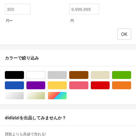
円〜
円
カラーで絞り込み
ブラック/黒色系
ホワイト/白色系
グレー/灰色系
ブラウン/茶色系
ベージュ系
グ
ブルー・ネイビー/青色系
パープル/紫色系
イエロー/黄色系
ピンク/桃色系
レッド/赤色系
オ
シルバー/銀色系
ゴールド/金色系
マルチカラー
didiziziを出品してみませんか？
買取よりも高値で売れる!