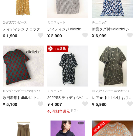
ひざ丈ワンピース
ミニスカート
チュニック
ディディジジ チェック しろくま柄 半袖 ワンピース F ベージュ
ディディジジ didizizi スカート ミニ タイト チェック 黒 白 F
新品タグ付✨didizizi シャム猫柄チュニックプルオーバー 半袖 ワンピース
¥
1,900
¥
2,900
¥
6,999
1%還元
ロングワンピース/マキシワンピース
チュニック
ロングワンピース/マキシワンピース
数回着用】didizizi トラマットパイルジャカードニットワンピース グリーン
2022SS ディディジジ didizizi アヒルプリントカットソーチュニック F｜ブラック トップス カットソー生地【2400014976359】
レア★【didizizi】お手紙と犬のかわいい総柄デザイン★千鳥デニムワンピース
¥
5,100
¥
4,007
¥
5,980
(1%)
40円相当還元