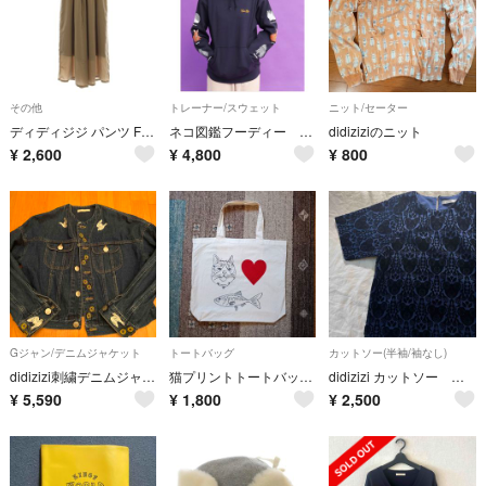
その他
トレーナー/スウェット
ニット/セーター
ディディジジ パンツ F ベージュ シャーリングウエスト レースアップ /LP
ネコ図鑑フーディー didizizi
didiziziのニット
¥
2,600
¥
4,800
¥
800
Gジャン/デニムジャケット
トートバッグ
カットソー(半袖/袖なし)
didizizi刺繍デニムジャケット
猫プリントトートバッグ★didizizi
didizizi カットソー くま
¥
5,590
¥
1,800
¥
2,500