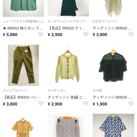
シャツ/ブラウス(半袖/袖なし)
ロングワンピース/マキシワンピース
ひざ丈ワンピース
★ didizizi 袖リボン プルオーバー ノーカラー シャツ ブラウス
【美品】didizizi ディディジジ 楊柳プリーツワンピース
ディディジジ didizizi うさぎ柄 ワンピース 膝丈 七分袖 F グレー
¥
5,980
¥
2,500
¥
3,900
カジュアルパンツ
カーディガン
その他
【新品】didizizi パンツ アトリエドゥサボン fig London
ディディジジ 刺繍 ニットカーディガン 長袖 ウール バンドカラー F
ディディジジ didizizi フリル ティアード 半袖 ブラウス 五分袖 F
¥
3,800
¥
2,900
¥
1,900