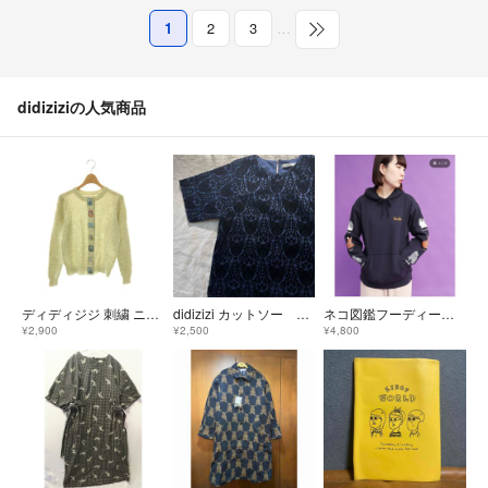
1
2
3
…
didiziziの人気商品
ディディジジ 刺繍 ニットカーディガン 長袖 ウール バンドカラー F
didizizi カットソー くま
ネコ図鑑フーディー didizizi
¥2,900
¥2,500
¥4,800